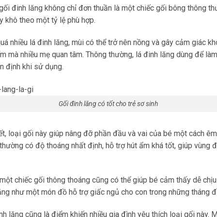
, gối đinh lăng không chỉ đơn thuần là một chiếc gối bông thông t
 khô theo một tỷ lệ phù hợp.
uá nhiều lá đinh lăng, mùi có thể trở nên nồng và gây cảm giác khó
 mà nhiều mẹ quan tâm. Thông thường, lá đinh lăng dùng để làm 
n định khi sử dụng.
Gối đinh lăng có tốt cho trẻ sơ sinh
ết, loại gối này giúp nâng đỡ phần đầu và vai của bé một cách êm 
 thường có độ thoáng nhất định, hỗ trợ hút ẩm khá tốt, giúp vùng 
 một chiếc gối thông thoáng cũng có thể giúp bé cảm thấy dễ chịu
lăng như một món đồ hỗ trợ giấc ngủ cho con trong những tháng đ
nh lăng cũng là điểm khiến nhiều gia đình yêu thích loại gối này.