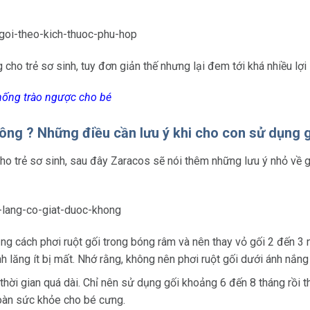
cho trẻ sơ sinh, tuy đơn giản thế nhưng lại đem tới khá nhiều lợi
hống trào ngược
cho bé
hông ? Những điều cần lưu ý khi cho con sử dụng g
o trẻ sơ sinh, sau đây Zaracos sẽ nói thêm những lưu ý nhỏ về g
g cách phơi ruột gối trong bóng râm và nên thay vỏ gối 2 đến 3 ng
lăng ít bị mất. Nhớ rằng, không nên phơi ruột gối dưới ánh nắng 
hời gian quá dài. Chỉ nên sử dụng gối khoảng 6 đến 8 tháng rồi th
oàn sức khỏe cho bé cưng.