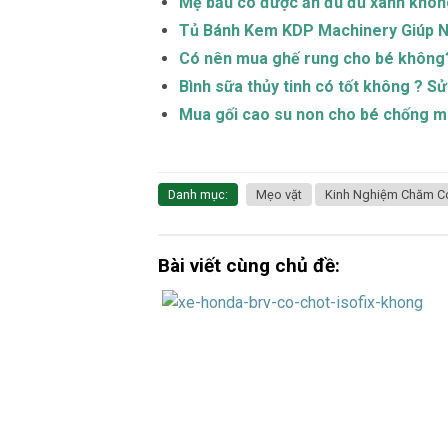
Mẹ bầu có được ăn đu đủ xanh không
Tủ Bánh Kem KDP Machinery Giúp 
Có nên mua ghế rung cho bé không?
Bình sữa thủy tinh có tốt không ? Sử
Mua gối cao su non cho bé chống mé
Danh mục:
Mẹo vặt
Kinh Nghiệm Chăm Con
Bài viết cùng chủ đề: