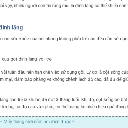
ỉ vậy, nhiều người còn tin rằng mùi lá đinh lăng có thể khiến côn 
đinh lăng
ch cho sức khỏe của bé, nhưng không phải trẻ nào đều cần sử dụn
g vài tuần đầu nên hạn chế việc sử dụng gối. Lý do là cột sống củ
ềm mại, đảm bảo phẳng và không chênh lệch độ cao, đã đủ để gi
ăng cho trẻ là khi bé đã đạt 3 tháng tuổi. Khi đó, cột sống bé b
 lượng, có độ cao vừa phải, có thể mang lại nhiều hiệu quả đáng ki
– Mấy tháng mới nằm nôi điện được ?