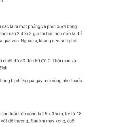
n.
ều các lá ra mặt phẳng và phơi dưới bóng
phơi sau 2 đến 3 giờ thì bạn nên đảo lá để
à quá vụn. Ngoài ra, không nên sơ í phơi
ở nhiệt độ 50 đến 60 độ C. Thời gian và
định.
 không bị nhiều quá gây mùi nồng như thuốc
áng tuổi trở xuống là 25 x 35cm; trẻ từ 18
n vật dễ thương…Sau khi may xong, cuối