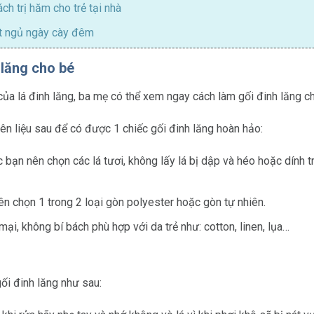
ch trị hăm cho trẻ tại nhà
ết ngủ ngày cày đêm
 lăng cho bé
của lá đinh lăng, ba mẹ có thể xem ngay cách làm gối đinh lăng c
n liệu sau để có được 1 chiếc gối đinh lăng hoàn hảo:
ác bạn nên chọn các lá tươi, không lấy lá bị dập và héo hoặc dính t
ên chọn 1 trong 2 loại gòn polyester hoặc gòn tự nhiên.
mại, không bí bách phù hợp với da trẻ như: cotton, linen, lụa…
ối đinh lăng như sau: