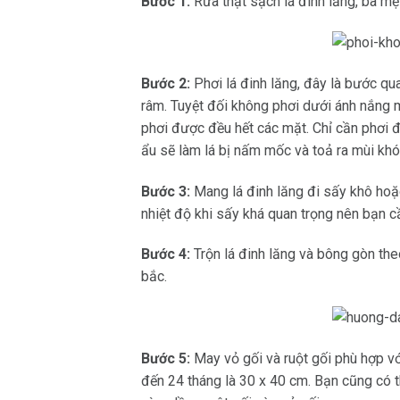
Bước 1:
Rửa thật sạch lá đinh lăng, ba mẹ 
Bước 2:
Phơi lá đinh lăng, đây là bước qua
râm. Tuyệt đối không phơi dưới ánh nắng mặ
phơi được đều hết các mặt. Chỉ cần phơi đế
ẩu sẽ làm lá bị nấm mốc và toả ra mùi khó
Bước 3:
Mang lá đinh lăng đi sấy khô hoặc
nhiệt độ khi sấy khá quan trọng nên bạn 
Bước 4:
Trộn lá đinh lăng và bông gòn the
bắc.
Bước 5:
May vỏ gối và ruột gối phù hợp vớ
đến 24 tháng là 30 x 40 cm. Bạn cũng có t