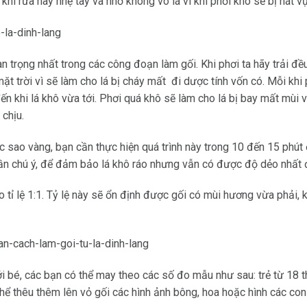
khi rửa hãy nhẹ tay và nhớ không vò lá vì khi phơi khô sẽ bị nát vụ
n trọng nhất trong các công đoạn làm gối. Khi phơi ta hãy trải đ
t trời vì sẽ làm cho lá bị cháy mất đi dược tính vốn có. Mỗi khi 
n khi lá khô vừa tới. Phơi quá khô sẽ làm cho lá bị bay mất mùi v
 chịu.
 sao vàng, bạn cần thực hiện quá trình này trong 10 đến 15 phút 
cần chú ý, để đảm bảo lá khô ráo nhưng vẫn có được độ dẻo nhất 
o tỉ lệ 1:1. Tỷ lệ này sẽ ổn định được gối có mùi hương vừa phải,
i bé, các bạn có thể may theo các số đo mẫu như sau: trẻ từ 18 th
hể thêu thêm lên vỏ gối các hình ảnh bông, hoa hoặc hình các co