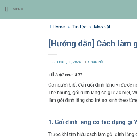
Bỏ
MENU
qua
nội
dung
Home
»
Tin tức
»
Mẹo vặt
[Hướng dẫn] Cách làm gố
29 Tháng 1, 2025
Châu Hồ
Lượt xem:
891
Có người biết đến gối đinh lăng vì được n
Thế nhưng, gối đinh lăng có gì đặc biệt, 
làm gối đinh lăng cho trẻ sơ sinh theo từn
1. Gối đinh lăng có tác dụng gì 
Trước khi tìm hiểu cách làm gối đinh lăng