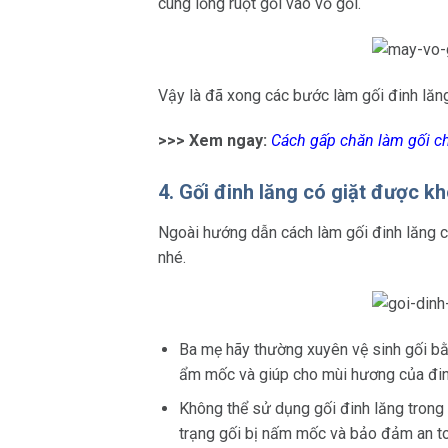
cùng lồng ruột gối vào vỏ gối.
Vậy là đã xong các bước làm gối đinh lăng 
>>> Xem ngay:
Cách gấp chăn làm gối c
4. Gối đinh lăng có giặt được k
Ngoài hướng dẫn cách làm gối đinh lăng ch
nhé.
Ba mẹ hãy thường xuyên vệ sinh gối bằn
ẩm mốc và giúp cho mùi hương của đinh 
Không thể sử dụng gối đinh lăng trong t
trạng gối bị nấm mốc và bảo đảm an t