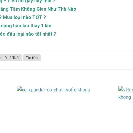
 – Liệu có gây sảy thai ?
Nâng Tầm Không Gian Như Thế Nào
 Mua loại nào TỐT ?
 dụng bao lâu thay 1 lần
o đầu loại nào tốt nhất ?
 0 - 3 Tuổi
Tin tức