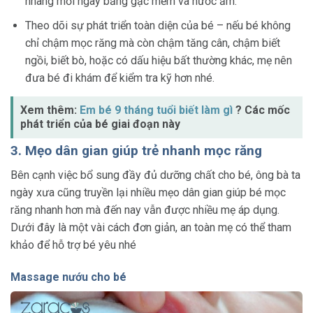
nhàng mỗi ngày bằng gạc mềm và nước ấm.
Theo dõi sự phát triển toàn diện của bé – nếu bé không
chỉ chậm mọc răng mà còn chậm tăng cân, chậm biết
ngồi, biết bò, hoặc có dấu hiệu bất thường khác, mẹ nên
đưa bé đi khám để kiểm tra kỹ hơn nhé.
Xem thêm:
Em bé 9 tháng tuổi biết làm gì
? Các mốc
phát triển của bé giai đoạn này
3. Mẹo dân gian giúp trẻ nhanh mọc răng
Bên cạnh việc bổ sung đầy đủ dưỡng chất cho bé, ông bà ta
ngày xưa cũng truyền lại nhiều mẹo dân gian giúp bé mọc
răng nhanh hơn mà đến nay vẫn được nhiều mẹ áp dụng.
Dưới đây là một vài cách đơn giản, an toàn mẹ có thể tham
khảo để hỗ trợ bé yêu nhé
Massage nướu cho bé