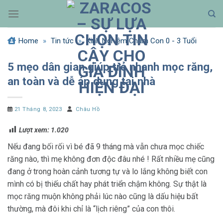
Bỏ
qua
nội
Home
»
Tin tức
»
Kinh Nghiệm Chăm Con 0 - 3 Tuổi
dung
5 mẹo dân gian giúp trẻ nhanh mọc răng,
an toàn và dễ áp dụng tại nhà
21 Tháng 8, 2023
Châu Hồ
Lượt xem:
1.020
Nếu đang bối rối vì bé đã 9 tháng mà vẫn chưa mọc chiếc
răng nào, thì mẹ không đơn độc đâu nhé ! Rất nhiều mẹ cũng
đang ở trong hoàn cảnh tương tự và lo lắng không biết con
mình có bị thiếu chất hay phát triển chậm không. Sự thật là
mọc răng muộn không phải lúc nào cũng là dấu hiệu bất
thường, mà đôi khi chỉ là “lịch riêng” của con thôi.