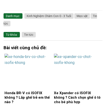
Danh mục:
Kinh Nghiệm Chăm Con 0 - 3 Tuổi
Mẹo vặt
Tin
tức
Từ khóa:
Tin tức
Bài viết cùng chủ đề:
Honda BR-V có ISOFIX
Xe Xpander có ISOFIX
không ? Lắp ghế trẻ em thế
không ? Cách chọn ghế ô tô
nào ?
cho bé phù hợp