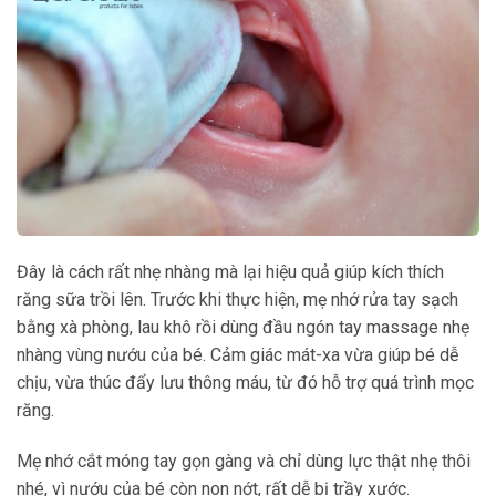
Đây là cách rất nhẹ nhàng mà lại hiệu quả giúp kích thích
răng sữa trồi lên. Trước khi thực hiện, mẹ nhớ rửa tay sạch
bằng xà phòng, lau khô rồi dùng đầu ngón tay massage nhẹ
nhàng vùng nướu của bé. Cảm giác mát-xa vừa giúp bé dễ
chịu, vừa thúc đẩy lưu thông máu, từ đó hỗ trợ quá trình mọc
răng.
Mẹ nhớ cắt móng tay gọn gàng và chỉ dùng lực thật nhẹ thôi
nhé, vì nướu của bé còn non nớt, rất dễ bị trầy xước.