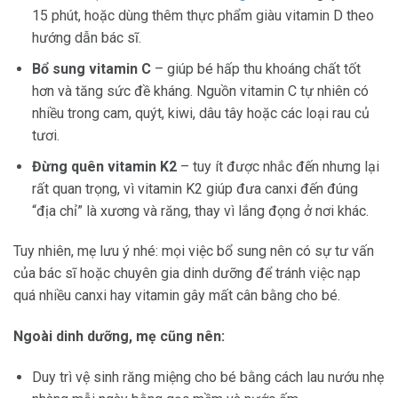
15 phút, hoặc dùng thêm thực phẩm giàu vitamin D theo
hướng dẫn bác sĩ.
Bổ sung vitamin C
– giúp bé hấp thu khoáng chất tốt
hơn và tăng sức đề kháng. Nguồn vitamin C tự nhiên có
nhiều trong cam, quýt, kiwi, dâu tây hoặc các loại rau củ
tươi.
Đừng quên vitamin K2
– tuy ít được nhắc đến nhưng lại
rất quan trọng, vì vitamin K2 giúp đưa canxi đến đúng
“địa chỉ” là xương và răng, thay vì lắng đọng ở nơi khác.
Tuy nhiên, mẹ lưu ý nhé: mọi việc bổ sung nên có sự tư vấn
của bác sĩ hoặc chuyên gia dinh dưỡng để tránh việc nạp
quá nhiều canxi hay vitamin gây mất cân bằng cho bé.
Ngoài dinh dưỡng, mẹ cũng nên:
Duy trì vệ sinh răng miệng cho bé bằng cách lau nướu nhẹ