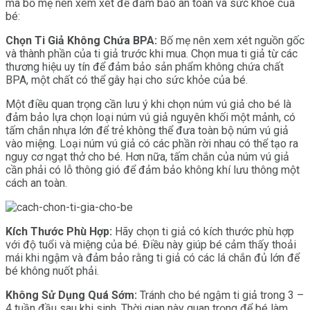
mà bố mẹ nên xem xét để đảm bảo an toàn và sức khỏe của
bé:
Chọn Ti Giả Không Chứa BPA:
Bố mẹ nên xem xét nguồn gốc
và thành phần của ti giả trước khi mua. Chọn mua ti giả từ các
thương hiệu uy tín để đảm bảo sản phẩm không chứa chất
BPA, một chất có thể gây hại cho sức khỏe của bé.
Một điều quan trọng cần lưu ý khi chọn núm vú giả cho bé là
đảm bảo lựa chọn loại núm vú giả nguyên khối một mảnh, có
tấm chắn nhựa lớn để trẻ không thể đưa toàn bộ núm vú giả
vào miệng. Loại núm vú giả có các phần rời nhau có thể tạo ra
nguy cơ ngạt thở cho bé. Hơn nữa, tấm chắn của núm vú giả
cần phải có lỗ thông gió để đảm bảo không khí lưu thông một
cách an toàn.
Kích Thước Phù Hợp:
Hãy chọn ti giả có kích thước phù hợp
với độ tuổi và miệng của bé. Điều này giúp bé cảm thấy thoải
mái khi ngậm và đảm bảo rằng ti giả có các lá chắn đủ lớn để
bé không nuốt phải.
Không Sử Dụng Quá Sớm:
Tránh cho bé ngậm ti giả trong 3 –
4 tuần đầu sau khi sinh. Thời gian này quan trọng để bé làm