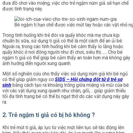
đưa đồ chơi vào miệng, việc cho trẻ ngậm núm giả sẽ hạn chế
được tình trạng này.
Bé ngậm ti hạn chế được việc mút tay hoặc các vật nhỏ n
Trong tình huống khi trẻ đói và quấy khóc mà mẹ chưa kịp
chuẩn bị sữa, sử dụng ti giả có thể là một cách để an ủi bé.
Ngoài ra, trong các tình huống khi bé cảm thấy lo lắng hoặc
quấy khóc ở nơi đông người như đi chơi, siêu thị…… Cho bé
ngậm ti giả có thể giúp bé cảm thấy an toàn hơn mà không gây
ảnh hưởng đến người xung quanh.
Một số nghiên cứu cho thấy việc sử dụng núm giả khi bé ngủ
có thể giúp giảm nguy cơ
SIDS – Hội chứng đột tử ở trẻ sơ
sinh
bằng cách tạo ra khoảng trống giữa miệng và mũi của bé
với các vật dụng xung quanh như chăn, gối,… giúp giảm thiểu
tối đa tình trạng bé có thể bị ngạt thở do các vật dụng này gây
ra.
2. Trẻ ngậm ti giả có bị hô không ?
Khi trẻ mút ti giả, áp lực từ việc mút liên tục sẽ tác động lên