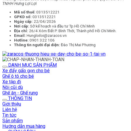
TNHH Hưng Lợi Lợi
Mã số thuế:
0313512221
GPKD số:
0313512221
Ngày cấp:
22/04/2026
Nơi cấp:
Sở kế hoạch và đầu tư Tp.Hồ Chí Minh
Địa chỉ:
26/4 Xóm Đất P. Bình Thới, Thành phố Hồ Chí Minh.
Email:
Hungloiloi@zaracos.vn
Hotline:
0901 322 106
Thông tin người đại diện:
Đào Thị Mai Phương
DANH MỤC SẢN PHẨM
Xe đẩy gấp gọn cho bé
Ghế ô tô cho bé
Xe tập đi
Nôi cũi dù
Ghế ăn - Ghế rung
THÔNG TIN
Giới thiệu
Liên hệ
Tin tức
Sản phẩm
Hướng dẫn mua hàng