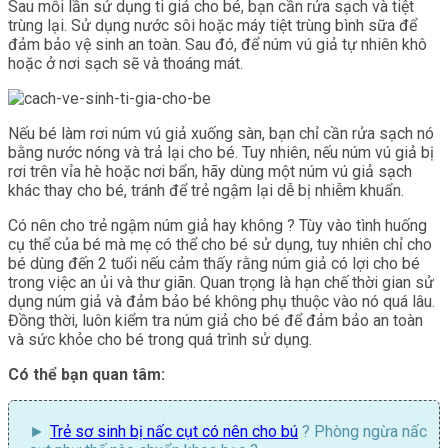
Sau mỗi lần sử dụng ti giả cho bé, bạn cần rửa sạch và tiệt
trùng lại. Sử dụng nước sôi hoặc máy tiệt trùng bình sữa để
đảm bảo vệ sinh an toàn. Sau đó, để núm vú giả tự nhiên khô
hoặc ở nơi sạch sẽ và thoáng mát.
Nếu bé làm rơi núm vú giả xuống sàn, bạn chỉ cần rửa sạch nó
bằng nước nóng và trả lại cho bé. Tuy nhiên, nếu núm vú giả bị
rơi trên vỉa hè hoặc nơi bẩn, hãy dùng một núm vú giả sạch
khác thay cho bé, tránh để trẻ ngậm lại dễ bị nhiễm khuẩn.
Có nên cho trẻ ngậm núm giả hay không ? Tùy vào tình huống
cụ thể của bé mà mẹ có thể cho bé sử dụng, tuy nhiên chỉ cho
bé dùng đến 2 tuổi nếu cảm thấy rằng núm giả có lợi cho bé
trong việc an ủi và thư giãn. Quan trọng là hạn chế thời gian sử
dụng núm giả và đảm bảo bé không phụ thuộc vào nó quá lâu.
Đồng thời, luôn kiểm tra núm giả cho bé để đảm bảo an toàn
và sức khỏe cho bé trong quá trình sử dụng.
Có thể bạn quan tâm:
Trẻ sơ sinh bị nấc cụt có nên cho bú
? Phòng ngừa nấc