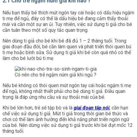
2.1 Cho trẻ ngậm núm giả khi nào ?
Nếu bạn thấy bé thích mút ngón tay cái hoặc có dấu hiệu ngậm
ti mẹ để ngủ, đây có thể là dấu hiệu bé đang cảm thấy thoải
mái và cần một sự an ủi. Tuy nhiên, việc sử dụng ti giả cho bé
cần tuân theo một số quy tắc quan trọng.
Nên dùng ti giả cho bé khi bé đã đủ 1 – 2 tháng tuổi. Trong
giai đoạn đầu đời, bé cần làm quen và phát triển thói quen bú
ti mẹ hoặc bình sữa. Sử dụng ti giả khi bé còn quá nhỏ có thể
làm cho bé lười bú ti mẹ.
Có nên cho trẻ ngậm núm giả khi ngủ ?
Nếu bé không có thói quen mút ngón tay cái hoặc ngậm ti mẹ
để ngủ, không nhất thiết phải cho bé dùng ti giả. Điều quan
trọng là đáp ứng nhu cầu và sự thoải mái của bé.
Khi bé lớn hơn, trẻ sẽ tập bò và là
giai đoạn tập nói
, cần hạn
chế việc sử dụng ti giả. Mút ti giả trong thời gian bé thức và
chơi có thể làm ảnh hưởng đến khả năng phát triển ngôn ngữ
của bé. Nên dừng việc sử dụng ti giả trước khi bé đạt mốc 12
tháng tuổi.