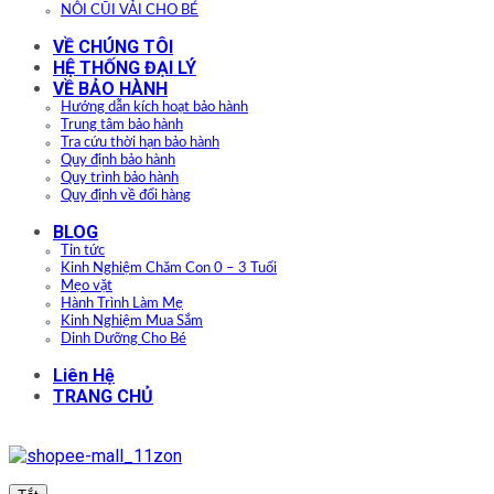
NÔI CŨI VẢI CHO BÉ
VỀ CHÚNG TÔI
HỆ THỐNG ĐẠI LÝ
VỀ BẢO HÀNH
Hướng dẫn kích hoạt bảo hành
Trung tâm bảo hành
Tra cứu thời hạn bảo hành
Quy định bảo hành
Quy trình bảo hành
Quy định về đổi hàng
BLOG
Tin tức
Kinh Nghiệm Chăm Con 0 – 3 Tuổi
Mẹo vặt
Hành Trình Làm Mẹ
Kinh Nghiệm Mua Sắm
Dinh Dưỡng Cho Bé
Liên Hệ
TRANG CHỦ