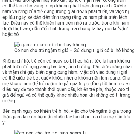
hàm. Nếu thói quen này kéo dài, áp lực mạnh lên xương hàm
có thể làm cho vùng bị ép không phát triển đúng cách. Xương
hàm và răng của trẻ đang trong giai đoạn phát triển, và việc bị
ép lâu ngày sẽ dẫn đến tình trạng răng và hàm phát triển lệch
lạc. Điều này có thể khiến hàm trên nhô ra trước, trong khi hàm
dưới thụt vào, dẫn đến tình trạng mà chúng ta hay gọi là “vẩu”
hoặc hô.
Có nên cho trẻ ngậm ti giả – Sử dụng ti giả có bị hô khôn
Không chỉ hô, trẻ còn có nguy cơ bị hẹp hàm, tức là hàm không
phát triển đủ rộng sang hai bên, ảnh hưởng đến chức năng nhai
và thậm chí gây biến dạng cung hàm. Mặc dù việc dùng ti giả
có thể giúp trẻ bớt quấy khóc, nhưng không nên lạm dụng. Cha
mẹ không nên để trẻ ngậm ti giả quá 6 giờ đồng hồ liên tục, vì
điều này dễ tạo thành thói quen xấu, khiến trẻ phụ thuộc vào ti
giả để ngủ và có thể quấy khóc nhiều hơn khi không có ti trong
miệng.
Bên cạnh nguy cơ khiến trẻ bị hô, việc cho trẻ ngậm ti giả trong
thời gian dài còn tiềm ẩn nhiều tác hại khác mà cha mẹ cần lưu
ý: