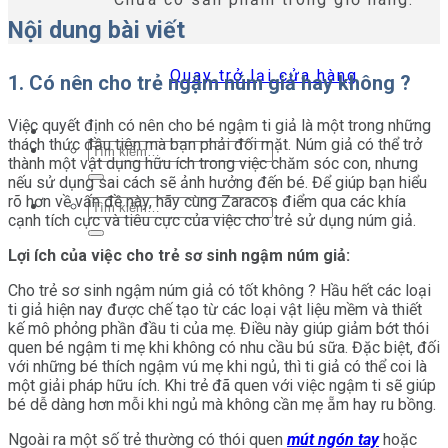
Nội dung bài viết
Quay trở lại cửa hàng
1. Có nên cho trẻ ngậm núm giả hay không ?
Việc quyết định có nên cho bé ngậm ti giả là một trong những
thách thức đầu tiên mà bạn phải đối mặt. Núm giả có thể trở
Tìm
thành một vật dụng hữu ích trong việc chăm sóc con, nhưng
kiếm:
nếu sử dụng sai cách sẽ ảnh hưởng đến bé. Để giúp bạn hiểu
rõ hơn về vấn đề này, hãy cùng Zaracos điểm qua các khía
Tìm
cạnh tích cực và tiêu cực của việc cho trẻ sử dụng núm giả.
kiếm:
Lợi ích của việc cho trẻ sơ sinh ngậm núm giả:
Cho trẻ sơ sinh ngậm núm giả có tốt không ? Hầu hết các loại
ti giả hiện nay được chế tạo từ các loại vật liệu mềm và thiết
kế mô phỏng phần đầu ti của mẹ. Điều này giúp giảm bớt thói
quen bé ngậm ti mẹ khi không có nhu cầu bú sữa. Đặc biệt, đối
với những bé thích ngậm vú mẹ khi ngủ, thì ti giả có thể coi là
một giải pháp hữu ích. Khi trẻ đã quen với việc ngậm ti sẽ giúp
bé dễ dàng hơn mỗi khi ngủ mà không cần mẹ ẵm hay ru bồng.
Ngoài ra một số trẻ thường có thói quen
mút ngón tay
hoặc