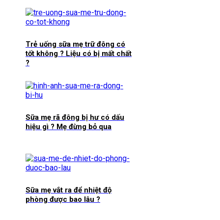
Trẻ uống sữa mẹ trữ đông có
tốt không ? Liệu có bị mất chất
?
Sữa mẹ rã đông bị hư có dấu
hiệu gì ? Mẹ đừng bỏ qua
Sữa mẹ vắt ra để nhiệt độ
phòng được bao lâu ?