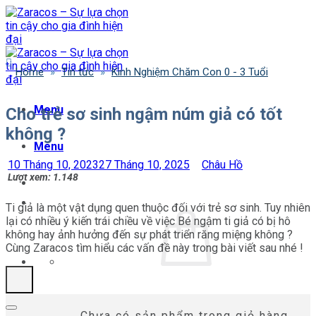
Bỏ
qua
nội
dung
Home
»
Tin tức
»
Kinh Nghiệm Chăm Con 0 - 3 Tuổi
Menu
Cho trẻ sơ sinh ngậm núm giả có tốt
không ?
Menu
10 Tháng 10, 2023
27 Tháng 10, 2025
Châu Hồ
Lượt xem:
1.148
Ti giả là một vật dụng quen thuộc đối với trẻ sơ sinh. Tuy nhiên
lại có nhiều ý kiến trái chiều về việc Bé ngậm ti giả có bị hô
không hay ảnh hưởng đến sự phát triển răng miệng không ?
Cùng Zaracos tìm hiểu các vấn đề này trong bài viết sau nhé !
Chưa có sản phẩm trong giỏ hàng.