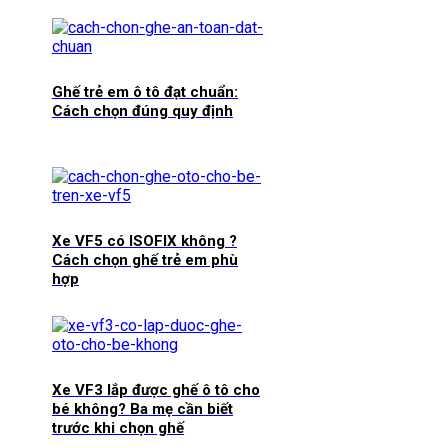
Ghế trẻ em ô tô đạt chuẩn:
Cách chọn đúng quy định
Xe VF5 có ISOFIX không ?
Cách chọn ghế trẻ em phù
hợp
Xe VF3 lắp được ghế ô tô cho
bé không? Ba mẹ cần biết
trước khi chọn ghế