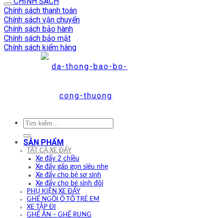
CHÍNH SÁCH
Chính sách thanh toán
Chính sách vận chuyển
Chính sách bảo hành
Chính sách bảo mật
Chính sách kiểm hàng
Tìm
kiếm:
SẢN PHẨM
TẤT CẢ XE ĐẨY
Xe đẩy 2 chiều
Xe đẩy gấp gọn siêu nhẹ
Xe đẩy cho bé sơ sinh
Xe đẩy cho bé sinh đôi
PHỤ KIỆN XE ĐẨY
GHẾ NGỒI Ô TÔ TRẺ EM
XE TẬP ĐI
GHẾ ĂN – GHẾ RUNG