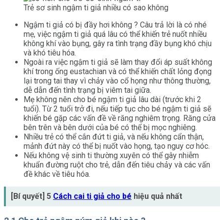
Trẻ sơ sinh ngậm ti giả nhiều có sao không
Ngậm ti giả có bị đầy hơi không ? Câu trả lời là có nhé
mẹ, việc ngậm ti giả quá lâu có thể khiến trẻ nuốt nhiều
không khí vào bụng, gây ra tình trạng đầy bụng khó chịu
và khó tiêu hóa.
Ngoài ra việc ngậm ti giả sẽ làm thay đổi áp suất không
khí trong ống eustachian và có thể khiến chất lỏng đọng
lại trong tai thay vì chảy vào cổ họng như thông thường,
dễ dẫn đến tình trạng bị viêm tai giữa.
Mẹ không nên cho bé ngậm ti giả lâu dài (trước khi 2
tuổi). Từ 2 tuổi trở đi, nếu tiếp tục cho bé ngậm ti giả sẽ
khiến bé gặp các vấn đề về răng nghiêm trọng. Răng cửa
bên trên và bên dưới của bé có thể bị mọc nghiêng.
Nhiều trẻ có thể cắn đứt ti giả, và nếu không cẩn thận,
mảnh đứt này có thể bị nuốt vào họng, tạo nguy cơ hóc.
Nếu không vệ sinh ti thường xuyên có thể gây nhiễm
khuẩn đường ruột cho trẻ, dẫn đến tiêu chảy và các vấn
đề khác về tiêu hóa.
[Bí quyết] 5
Cách cai ti giả cho bé
hiệu quả nhất