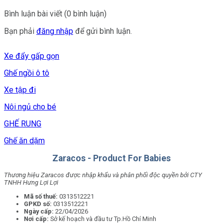
Bình luận bài viết (0 bình luận)
Bạn phải
đăng nhập
để gửi bình luận.
Xe đẩy gấp gọn
Ghế ngồi ô tô
Xe tập đi
Nôi ngủ cho bé
GHẾ RUNG
Ghế ăn dặm
Zaracos - Product For Babies
Thương hiệu Zaracos được nhập khẩu và phân phối độc quyền bởi CTY
TNHH Hưng Lợi Lợi
Mã số thuế:
0313512221
GPKD số:
0313512221
Ngày cấp:
22/04/2026
Nơi cấp:
Sở kế hoạch và đầu tư Tp.Hồ Chí Minh