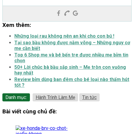
Xem thêm:
Những loại rau không nên an khi cho con bú !
Tại sao bầu không được nằm võng – Những nguy cơ
mẹ cần biết
Top 6 Shop mẹ và bé bến tre được nhiều mẹ bỉm tin
chọn
50+ Lời chúc bà bầu sắp sinh – Mẹ tròn con vuông
hay nhất
Review bỉm dùng ban đêm cho bé loại nào thấm hút
tốt ?
Danh mục:
Hành Trình Làm Mẹ
Tin tức
Bài viết cùng chủ đề: