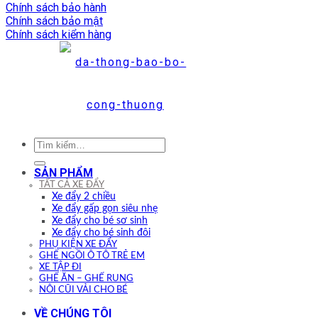
Chính sách bảo hành
Chính sách bảo mật
Chính sách kiểm hàng
Tìm
kiếm:
SẢN PHẨM
TẤT CẢ XE ĐẨY
Xe đẩy 2 chiều
Xe đẩy gấp gọn siêu nhẹ
Xe đẩy cho bé sơ sinh
Xe đẩy cho bé sinh đôi
PHỤ KIỆN XE ĐẨY
GHẾ NGỒI Ô TÔ TRẺ EM
XE TẬP ĐI
GHẾ ĂN – GHẾ RUNG
NÔI CŨI VẢI CHO BÉ
VỀ CHÚNG TÔI