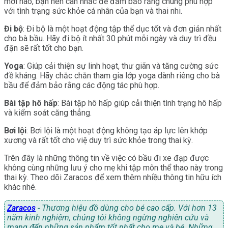
mới nào, bạn nên cân nhắc để đảm bảo rằng chúng phù hợp
với tình trạng sức khỏe cá nhân của bạn và thai nhi.
Đi bộ
: Đi bộ là một hoạt động tập thể dục tốt và đơn giản nhất
cho bà bầu. Hãy đi bộ ít nhất 30 phút mỗi ngày và duy trì đều
đặn sẽ rất tốt cho bạn.
Yoga
: Giúp cải thiện sự linh hoạt, thư giãn và tăng cường sức
đề kháng. Hãy chắc chắn tham gia lớp yoga dành riêng cho bà
bầu để đảm bảo rằng các động tác phù hợp.
Bài tập hô hấp
: Bài tập hô hấp giúp cải thiện tình trạng hô hấp
và kiểm soát căng thẳng.
Bơi lội
: Bơi lội là một hoạt động không tạo áp lực lên khớp
xương và rất tốt cho việ duy trì sức khỏe trong thai kỳ.
Trên đây là những thông tin về việc có bầu đi xe đạp được
không cùng những lưu ý cho mẹ khi tập môn thể thao này trong
thai kỳ. Theo dõi Zaracos để xem thêm nhiều thông tin hữu ích
khác nhé.
Zaracos
- Thương hiệu đồ dùng cho bé cao cấp. Với hơn 13
năm kinh nghiệm, chúng tôi không ngừng nghiên cứu và
mang đến những sản phẩm tốt nhất cho mẹ và bé. Những