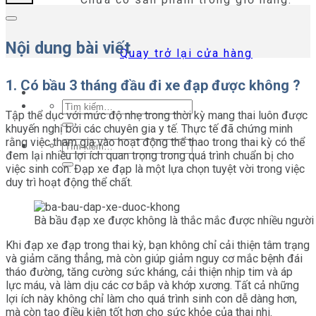
Nội dung bài viết
Quay trở lại cửa hàng
1. Có bầu 3 tháng đầu đi xe đạp được không ?
Tìm
Tập thể dục với mức độ nhẹ trong thời kỳ mang thai luôn được
kiếm:
khuyến nghị bởi các chuyên gia y tế. Thực tế đã chứng minh
rằng việc tham gia vào hoạt động thể thao trong thai kỳ có thể
Tìm
đem lại nhiều lợi ích quan trọng trong quá trình chuẩn bị cho
kiếm:
việc sinh con. Đạp xe đạp là một lựa chọn tuyệt vời trong việc
duy trì hoạt động thể chất.
Bà bầu đạp xe được không là thắc mắc được nhiều người
Khi đạp xe đạp trong thai kỳ, bạn không chỉ cải thiện tâm trạng
và giảm căng thẳng, mà còn giúp giảm nguy cơ mắc bệnh đái
tháo đường, tăng cường sức kháng, cải thiện nhịp tim và áp
lực máu, và làm dịu các cơ bắp và khớp xương. Tất cả những
lợi ích này không chỉ làm cho quá trình sinh con dễ dàng hơn,
mà còn tạo điều kiện tốt hơn cho sức khỏe của thai nhi.