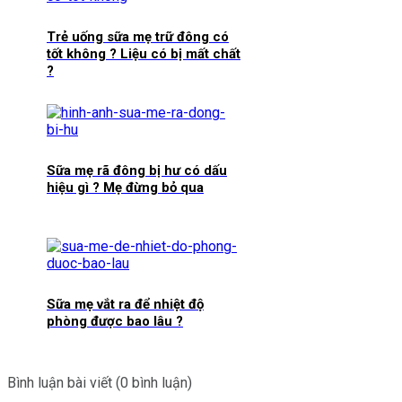
Trẻ uống sữa mẹ trữ đông có
tốt không ? Liệu có bị mất chất
?
Sữa mẹ rã đông bị hư có dấu
hiệu gì ? Mẹ đừng bỏ qua
Sữa mẹ vắt ra để nhiệt độ
phòng được bao lâu ?
Bình luận bài viết (0 bình luận)