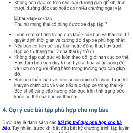
Không nên đạp xe trên các loại đường gập ghềnh, trơn
trượt, đường dốc cao hoặc có nhiều chướng ngại vật.
Phụ nữ mang thai có dùng được xe đạp tập ?
Luôn xem xét tình trạng sức khỏe của bạn và thai nhi để
quyết định thời gian và cường độ đạp xe phù hợp nhất.
Nếu bạn có tiền sử sảy thai hoặc động thai, hãy tránh
đạp xe từ tháng thứ 7 của thai kỳ trở đi.
Không đạp quá sức và luôn theo dõi giới hạn của cơ thể.
Hãy đảm bảo bạn duy trì sự hydrat hóa và ăn uống đủ,
và luôn có người đồng hành trong trường hợp cần giúp
đỡ.
Bạn nên thảo luận với bác sĩ của mình để nhận được lời
khuyên chính xác về việc tiếp tục đạp xe trong thai kỳ.
Bác sĩ sẽ cung cấp hướng dẫn dựa trên tình trạng sức
khỏe cụ thể của bạn và thai nhi.
4. Gợi ý các bài tập phù hợp cho mẹ bầu
Dưới đây là danh sách các
bài tập thể dục phù hợp cho bà
bầu
. Tuy nhiên, trước khi bắt đầu bất kỳ chương trình tập luyện