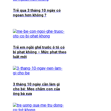
Trẻ qua 3 tháng 10 ngày có
ngoan hơn không ?
Trẻ em ngồi ghế trước ô tô có
bị phạt không – Mức phạt theo
luật mới
3 tháng 10 ngày cần làm gì
cho bé: Mẹo chăm con của
ông bà xưa