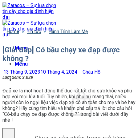
Bỏ
qua
nội
dung
Home
»
Tin tức
»
Hành Trình Làm Mẹ
Menu
[Giải đáp] Có bầu chạy xe đạp được
không ?
Menu
13 Tháng 9, 2023
10 Tháng 4, 2024
Châu Hồ
Lượt xem:
3.029
Đạp xe là một hoạt động thể dục rất tốt cho sức khỏe và phù
hợp với mọi lứa tuổi. Tuy nhiên, khi phụ nữ mang thai, nhiều
người còn lo ngại liệu việc đạp xe có an toàn cho mẹ và bé hay
không? Hãy cùng tìm hiểu và khám phá câu trả lời cho câu hỏi
“Có bầu chạy xe đạp được không ?” trong bài viết dưới đây
nhé !
Chưa có sản phẩm trong giỏ hàng.