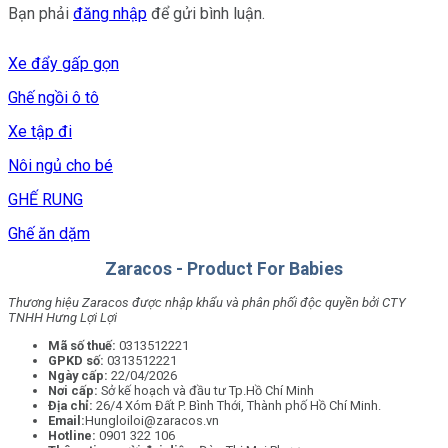
Bạn phải
đăng nhập
để gửi bình luận.
Xe đẩy gấp gọn
Ghế ngồi ô tô
Xe tập đi
Nôi ngủ cho bé
GHẾ RUNG
Ghế ăn dặm
Zaracos - Product For Babies
Thương hiệu Zaracos được nhập khẩu và phân phối độc quyền bởi CTY
TNHH Hưng Lợi Lợi
Mã số thuế:
0313512221
GPKD số:
0313512221
Ngày cấp:
22/04/2026
Nơi cấp:
Sở kế hoạch và đầu tư Tp.Hồ Chí Minh
Địa chỉ:
26/4 Xóm Đất P. Bình Thới, Thành phố Hồ Chí Minh.
Email:
Hungloiloi@zaracos.vn
Hotline:
0901 322 106