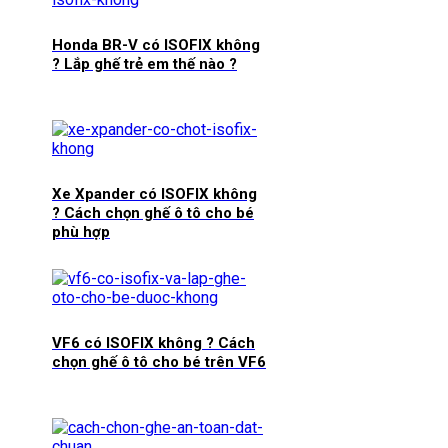
Honda BR-V có ISOFIX không
? Lắp ghế trẻ em thế nào ?
Xe Xpander có ISOFIX không
? Cách chọn ghế ô tô cho bé
phù hợp
VF6 có ISOFIX không ? Cách
chọn ghế ô tô cho bé trên VF6