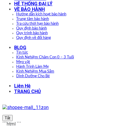
HỆ THỐNG ĐẠI LÝ
VỀ BẢO HÀNH
Hướng dẫn kích hoạt bảo hành
Trung tâm bảo hành
Tra cứu thời hạn bảo hành
Quy định bảo hành
Quy trình bảo hành
Quy định về đổi hàng
BLOG
Tin tức
Kinh Nghiệm Chăm Con 0 – 3 Tuổi
Mẹo vặt
Hành Trình Làm Mẹ
Kinh Nghiệm Mua Sắm
Dinh Dưỡng Cho Bé
Liên Hệ
TRANG CHỦ
Tắt
```html
```