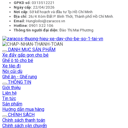
GPKD số:
0313512221
Ngày cấp:
22/04/2026
Nơi cấp:
Sở kế hoạch và đầu tư Tp.Hồ Chí Minh
Địa chỉ:
26/4 Xóm Đất P. Bình Thới, Thành phố Hồ Chí Minh.
Email:
Hungloiloi@zaracos.vn
Hotline:
0901 322 106
Thông tin người đại diện:
Đào Thị Mai Phương
DANH MỤC SẢN PHẨM
Xe đẩy gấp gọn cho bé
Ghế ô tô cho bé
Xe tập đi
Nôi cũi dù
Ghế ăn - Ghế rung
THÔNG TIN
Giới thiệu
Liên hệ
Tin tức
Sản phẩm
Hướng dẫn mua hàng
CHÍNH SÁCH
Chính sách thanh toán
Chính sách vận chuyển