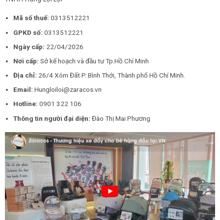
Mã số thuế:
0313512221
GPKD số:
0313512221
Ngày cấp:
22/04/2026
Nơi cấp:
Sở kế hoạch và đầu tư Tp.Hồ Chí Minh
Địa chỉ:
26/4 Xóm Đất P. Bình Thới, Thành phố Hồ Chí Minh.
Email:
Hungloiloi@zaracos.vn
Hotline:
0901 322 106
Thông tin người đại diện:
Đào Thị Mai Phương