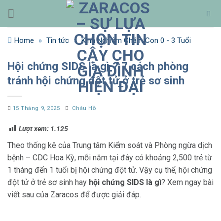
Bỏ
qua
nội
Home
»
Tin tức
»
Kinh Nghiệm Chăm Con 0 - 3 Tuổi
dung
Hội chứng SIDS là gì ? 7 cách phòng
tránh hội chứng đột tử ở trẻ sơ sinh
15 Tháng 9, 2025
Châu Hồ
Lượt xem:
1.125
Theo thống kê của Trung tâm Kiểm soát và Phòng ngừa dịch
bệnh – CDC Hoa Kỳ, mỗi năm tại đây có khoảng 2,500 trẻ từ
1 tháng đến 1 tuổi bị hội chứng đột tử. Vậy cụ thể, hội chứng
đột tử ở trẻ sơ sinh hay
hội chứng SIDS là gì
? Xem ngay bài
viết sau của Zaracos để được giải đáp.