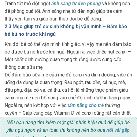
Tránh tắt mở đột ngột
ánh sáng từ đèn phòng
và không nên
để phòng quá tối. Ánh sáng nhẹ từ đèn ngủ giúp trẻ cảm
thấy yên tâm và giúp bạn theo dõi bé dễ dàng.
2.3 Mẹo giúp trẻ sơ sinh không bị vặn mình – Đảm bảo
bé bú no trước khi ngủ
Khi đói bé có thể vặn mình tỉnh giấc, vì vậy mẹ nên đảm bảo
bé được bú no trước khi ngủ. Ngoài ra, việc thiếu hụt canxi –
Một chất dinh dưỡng quan trọng thường được cung cấp
thông qua sữa mẹ.
Để đảm bảo sữa mẹ của mẹ đủ canxi và dinh dưỡng, việc ăn
uống đa dạng là quan trọng. Rau ngót, rau dền, cá nục, mè,
đậu phụ, đậu cô ve, cá thu, cá hồi là những thực phẩm giàu
canxi mà mẹ nên bổ sung vào chế độ dinh dưỡng hàng ngày.
Ngoài ra, nên kết hợp với việc
t
ắm nắng cho trẻ
thường
xuyên – Giúp cung cấp Vitamin D và canxi cũng rất cần thiết.
Nếu bạn đang tìm kiếm một giải pháp hiệu quả để giúp bé
yêu ngủ ngon và an toàn thì không nên bỏ qua
nôi vải gấp