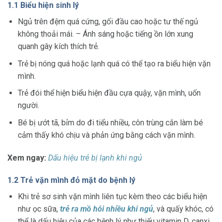
1.1 Biểu hiện sinh lý
Ngủ trên đệm quá cứng, gối đầu cao hoặc tư thế ngủ
không thoải mái. – Ánh sáng hoặc tiếng ồn lớn xung
quanh gây kích thích trẻ.
Trẻ bị nóng quá hoặc lạnh quá có thể tạo ra biểu hiện vặn
mình.
Trẻ đói thể hiện biểu hiện đầu cựa quậy, vặn mình, uốn
người.
Bé bị ướt tã, bỉm do đi tiểu nhiều, côn trùng cắn làm bé
cảm thấy khó chịu và phản ứng bằng cách vặn mình.
Xem ngay:
Dấu hiệu trẻ bị lạnh khi ngủ
1.2 Trẻ vặn mình đỏ mặt do bệnh lý
Khi trẻ sơ sinh vặn mình liên tục kèm theo các biểu hiện
như ọc sữa,
trẻ ra mồ hôi nhiều khi ngủ
, và quấy khóc, có
thể là dấu hiệu của các bệnh lý như thiếu vitamin D, canxi