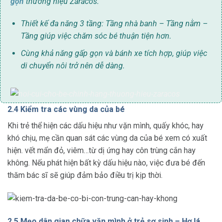
gọn
thương hiệu Zaracos.
Thiết kế đa năng 3 tầng: Tầng nhà banh – Tầng nằm –
Tầng giúp việc chăm sóc bé thuận tiện hơn.
Cùng khả năng gấp gọn và bánh xe tích hợp, giúp việc
di chuyển nôi trở nên dễ dàng.
2.4 Kiểm tra các vùng da của bé
Khi trẻ thể hiện các dấu hiệu như vặn mình, quấy khóc, hay
khó chịu, mẹ cần quan sát các vùng da của bé xem có xuất
hiện. vết mẩn đỏ, viêm…từ dị ứng hay côn trùng cắn hay
không. Nếu phát hiện bất kỳ dấu hiệu nào, việc đưa bé đến
thăm bác sĩ sẽ giúp đảm bảo điều trị kịp thời.
2.5 Mẹo dân gian chữa vặn mình ở trẻ sơ sinh – Hơ lá