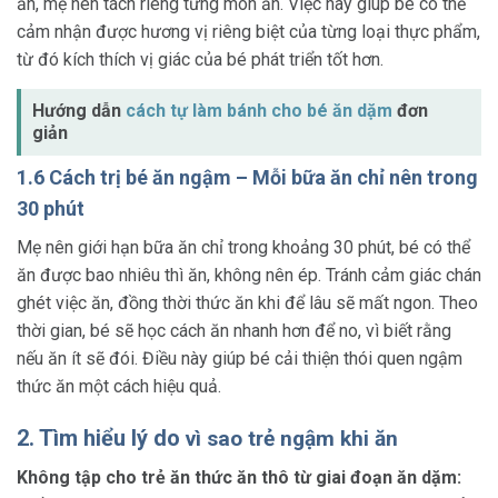
ăn, mẹ nên tách riêng từng món ăn. Việc này giúp bé có thể
cảm nhận được hương vị riêng biệt của từng loại thực phẩm,
từ đó kích thích vị giác của bé phát triển tốt hơn.
Hướng dẫn
cách tự làm bánh cho bé ăn dặm
đơn
giản
1.6 Cách trị bé ăn ngậm – Mỗi bữa ăn chỉ nên trong
30 phút
Mẹ nên giới hạn bữa ăn chỉ trong khoảng 30 phút, bé có thể
ăn được bao nhiêu thì ăn, không nên ép. Tránh cảm giác chán
ghét việc ăn, đồng thời thức ăn khi để lâu sẽ mất ngon. Theo
thời gian, bé sẽ học cách ăn nhanh hơn để no, vì biết rằng
nếu ăn ít sẽ đói. Điều này giúp bé cải thiện thói quen ngậm
thức ăn một cách hiệu quả.
2. Tìm hiểu lý do
vì sao trẻ ngậm khi ăn
Không tập cho trẻ ăn thức ăn thô từ giai đoạn ăn dặm: