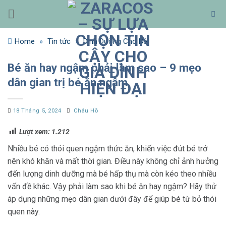
Bỏ
qua
nội
Home
»
Tin tức
»
Dinh Dưỡng Cho Bé
dung
Bé ăn hay ngậm phải làm sao – 9 mẹo
dân gian trị bé ăn ngậm
18 Tháng 5, 2024
Châu Hồ
Lượt xem:
1.212
Nhiều bé có thói quen ngậm thức ăn, khiến việc đút bé trở
nên khó khăn và mất thời gian. Điều này không chỉ ảnh hưởng
đến lượng dinh dưỡng mà bé hấp thụ mà còn kéo theo nhiều
vấn đề khác. Vậy phải làm sao khi bé ăn hay ngậm? Hãy thử
áp dụng những mẹo dân gian dưới đây để giúp bé từ bỏ thói
quen này.