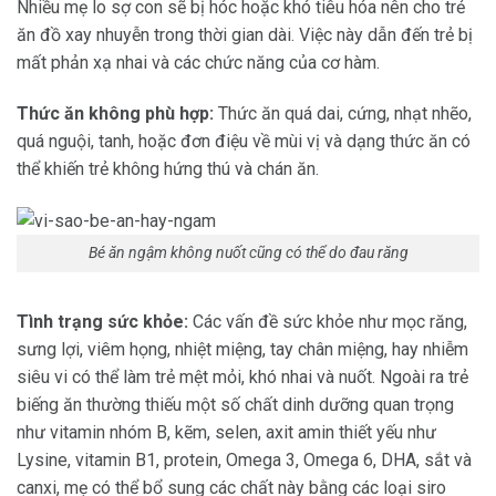
Nhiều mẹ lo sợ con sẽ bị hóc hoặc khó tiêu hóa nên cho trẻ
ăn đồ xay nhuyễn trong thời gian dài. Việc này dẫn đến trẻ bị
mất phản xạ nhai và các chức năng của cơ hàm.
Thức ăn không phù hợp:
Thức ăn quá dai, cứng, nhạt nhẽo,
quá nguội, tanh, hoặc đơn điệu về mùi vị và dạng thức ăn có
thể khiến trẻ không hứng thú và chán ăn.
Bé ăn ngậm không nuốt cũng có thể do đau răng
Tình trạng sức khỏe:
Các vấn đề sức khỏe như mọc răng,
sưng lợi, viêm họng, nhiệt miệng, tay chân miệng, hay nhiễm
siêu vi có thể làm trẻ mệt mỏi, khó nhai và nuốt. Ngoài ra trẻ
biếng ăn thường thiếu một số chất dinh dưỡng quan trọng
như vitamin nhóm B, kẽm, selen, axit amin thiết yếu như
Lysine, vitamin B1, protein, Omega 3, Omega 6, DHA, sắt và
canxi, mẹ có thể bổ sung các chất này bằng các loại siro