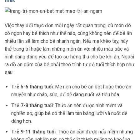
Việc thay đổi thực đơn mỗi ngày rất quan trọng, dù món đó
có ngon hay bé thích như thế nào, cũng không nên để bé ăn
nhiều lần sẽ làm cho bé nhanh ngán. Nếu mẹ khéo tay, hãy
thử trang trí hoặc làm những món ăn với nhiều màu sắc và
hình dáng đáng yêu để tạo sự hứng thú cho bé khi ăn. Ngoài
ra đồ ăn dặm của bé phải theo trình tự độ tuổi thích hợp như
sau:
Trẻ 5-6 tháng tuổi
: Mẹ nên cho bé ăn bột hoặc thức ăn
nhuyễn như cháo, súp, để dễ dàng nuốt và tiêu hóa.
Trẻ 7-8 tháng tuổi
: Thức ăn nên được ninh mềm và
nghiền sơ, giúp bé có thể làm tan bằng lưỡi và nuốt dễ
dàng hơn.
Trẻ 9-11 tháng tuổi
: Thức ăn cần được nấu mềm nhưng
không cần nghiền nát, có thể cắt thành miếng to khoảng