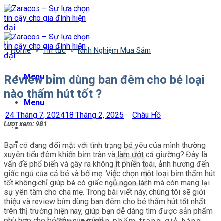
Bỏ
qua
nội
dung
Home
»
Tin tức
»
Kinh Nghiệm Mua Sắm
Menu
Review bỉm dùng ban đêm cho bé loại
nào thấm hút tốt ?
Menu
24 Tháng 7, 2024
18 Tháng 2, 2025
Châu Hồ
Lượt xem:
981
Bạn có đang đối mặt với tình trạng bé yêu của mình thường
xuyên tiểu đêm khiến bỉm tràn và làm ướt cả giường? Đây là
vấn đề phổ biến và gây ra không ít phiền toái, ảnh hưởng đến
giấc ngủ của cả bé và bố mẹ. Việc chọn một loại bỉm thấm hút
tốt không chỉ giúp bé có giấc ngủ ngon lành mà còn mang lại
sự yên tâm cho cha mẹ. Trong bài viết này, chúng tôi sẽ giới
thiệu và review bỉm dùng ban đêm cho bé thấm hút tốt nhất
trên thị trường hiện nay, giúp bạn dễ dàng tìm được sản phẩm
phù hợp cho bé yêu của mình.
Chưa có sản phẩm trong giỏ hàng.