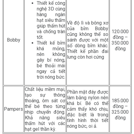
Thiết kế công
nghệ 3D cùng
hàng ngàn
hạt siêu thấm
Về độ lì và bông xơ
giúp thấm hút
của bỉm Bobby
và chống tràn
120.000
cũng không thể so
tốt.
đồng –
Bobby
sánh được với một
Thiết kế bỉm
350.000
số dòng bỉm khác.
khá mỏng,
đồng
Thiết kế phần đai
nên không
lưng còn hơi cứng
gây bí nóng,
bé thoải mái
ngay cả tiết
trời nóng bức.
Chất liệu mềm mại,
Phần mặt đáy được
tạo sự thông
làm bằng nylon nên
thoáng, ôm sát cơ
185.000
khá bí. Bé có thể
thể bé theo từng
đồng –
Pampers
cảm thấy khó chịu,
nhịp chuyển động.
325.000
đặc biệt là trong
Khả năng siêu
đồng
tình hình thời tiết
thấm hút với các
nóng bức, oi ả.
hạt gel thần kỳ.