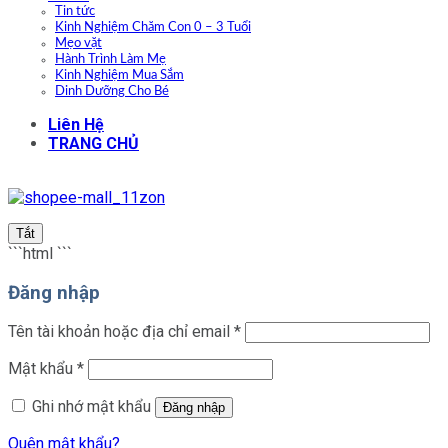
Tin tức
Kinh Nghiệm Chăm Con 0 – 3 Tuổi
Mẹo vặt
Hành Trình Làm Mẹ
Kinh Nghiệm Mua Sắm
Dinh Dưỡng Cho Bé
Liên Hệ
TRANG CHỦ
Tắt
```html
```
Đăng nhập
Bắt
Tên tài khoản hoặc địa chỉ email
*
buộc
Bắt
Mật khẩu
*
buộc
Ghi nhớ mật khẩu
Đăng nhập
Quên mật khẩu?