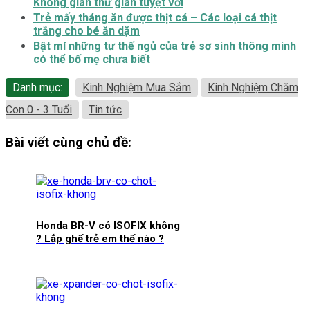
Không gian thư giãn tuyệt vời
Trẻ mấy tháng ăn được thịt cá – Các loại cá thịt
trắng cho bé ăn dặm
Bật mí những tư thế ngủ của trẻ sơ sinh thông minh
có thể bố mẹ chưa biết
Danh mục:
Kinh Nghiệm Mua Sắm
Kinh Nghiệm Chăm
Con 0 - 3 Tuổi
Tin tức
Bài viết cùng chủ đề:
Honda BR-V có ISOFIX không
? Lắp ghế trẻ em thế nào ?