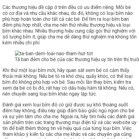
Các thương hiệu đề cập ở trên đều có ưu điểm riêng. Mỗi bé
có cơ địa và nhu cầu khác nhau, do đó, không có loại bỉm nào
phù hợp hoàn toàn cho tất cả các bé. Để tìm ra loại bỉm ban
đêm phù hợp nhất, cha mẹ nên thử nhiều thương hiệu và loại
bỉm khác nhau. Nhiều thương hiệu cung cấp gói thử nghiệm với
số lượng bỉm ít, giúp cha mẹ dễ dàng thử nghiệm mà không tốn
kém nhiều chi phí.
Tã ban đêm cho bé của các thương hiệu uy tín trên thị trư
Khi thử một loại bỉm mới, hãy quan sát xem bé có cảm thấy
thoải mái không. Nếu bé tỏ ra khó chịu, quấy khóc, có thể loại
bỉm đó không phù hợp với bé. Sau mỗi lần thay bỉm, kiểm tra
xem da bé có bị đỏ, rát hay có dấu hiệu hăm tã không. Nếu có,
nên chuyển sang loại bỉm khác ngay lập tức.
Đánh giá xem loại bỉm đó có giữ được sự khô thoáng suốt
đêm hay không, điều này giúp đảm bảo giấc ngủ ngon cho bé
và sự yên tâm cho cha mẹ. Ngoài ra, hãy tìm hiểu các đánh giá
sản phẩm trên các trang thương mại điện tử và các website uy
tín để biết thêm thông tin về hiệu quả của từng loại bỉm. Việc
tham khảo ý kiến từ các cha mẹ khác và các chuyên gia cũng