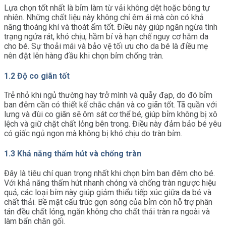
Lựa chọn tốt nhất là bỉm làm từ vải không dệt hoặc bông tự
nhiên. Những chất liệu này không chỉ êm ái mà còn có khả
năng thoáng khí và thoát ẩm tốt. Điều này giúp ngăn ngừa tình
trạng ngứa rát, khó chịu, hầm bí và hạn chế nguy cơ hăm da
cho bé. Sự thoải mái và bảo vệ tối ưu cho da bé là điều mẹ
nên đặt lên hàng đầu khi chọn bỉm chống tràn.
1.2 Độ co giãn tốt
Trẻ nhỏ khi ngủ thường hay trở mình và quẫy đạp, do đó bỉm
ban đêm cần có thiết kế chắc chắn và co giãn tốt. Tã quần với
lưng và đùi co giãn sẽ ôm sát cơ thể bé, giúp bỉm không bị xô
lệch và giữ chặt chất lỏng bên trong. Điều này đảm bảo bé yêu
có giấc ngủ ngon mà không bị khó chịu do tràn bỉm.
1.3 Khả năng thấm hút và chống tràn
Đây là tiêu chí quan trọng nhất khi chọn bỉm ban đêm cho bé.
Với khả năng thấm hút nhanh chóng và chống tràn ngược hiệu
quả, các loại bỉm này giúp giảm thiểu tiếp xúc giữa da bé và
chất thải. Bề mặt cấu trúc gợn sóng của bỉm còn hỗ trợ phân
tán đều chất lỏng, ngăn không cho chất thải tràn ra ngoài và
làm bẩn chăn gối.