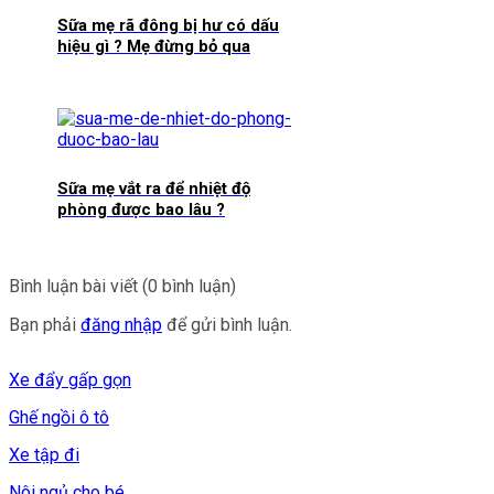
Sữa mẹ rã đông bị hư có dấu
hiệu gì ? Mẹ đừng bỏ qua
Sữa mẹ vắt ra để nhiệt độ
phòng được bao lâu ?
Bình luận bài viết (0 bình luận)
Bạn phải
đăng nhập
để gửi bình luận.
Xe đẩy gấp gọn
Ghế ngồi ô tô
Xe tập đi
Nôi ngủ cho bé