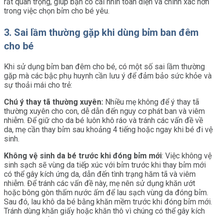
rất quan trọng, giúp bạn có cái nhìn toàn diện và chính xác hơn
trong việc chọn bỉm cho bé yêu.
3. Sai lầm thường gặp khi dùng bỉm ban đêm
cho bé
Khi sử dụng bỉm ban đêm cho bé, có một số sai lầm thường
gặp mà các bậc phụ huynh cần lưu ý để đảm bảo sức khỏe và
sự thoải mái cho trẻ:
Chú ý thay tã thường xuyên:
Nhiều mẹ không để ý thay tã
thường xuyên cho con, dễ dẫn đến nguy cơ phát ban và viêm
nhiễm. Để giữ cho da bé luôn khô ráo và tránh các vấn đề về
da, mẹ cần thay bỉm sau khoảng 4 tiếng hoặc ngay khi bé đi vệ
sinh.
Không vệ sinh da bé trước khi đóng bỉm mới
: Việc không vệ
sinh sạch sẽ vùng da tiếp xúc với bỉm trước khi thay bỉm mới
có thể gây kích ứng da, dẫn đến tình trạng hăm tã và viêm
nhiễm. Để tránh các vấn đề này, mẹ nên sử dụng khăn ướt
hoặc bông gòn thấm nước ấm để lau sạch vùng da đóng bỉm.
Sau đó, lau khô da bé bằng khăn mềm trước khi đóng bỉm mới.
Tránh dùng khăn giấy hoặc khăn thô vì chúng có thể gây kích