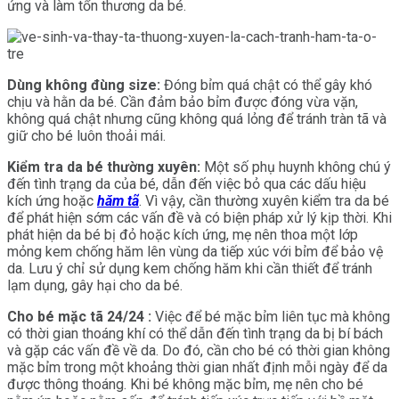
ứng và làm tổn thương da bé.
Dùng không đùng size:
Đóng bỉm quá chật có thể gây khó
chịu và hằn da bé. Cần đảm bảo bỉm được đóng vừa vặn,
không quá chật nhưng cũng không quá lỏng để tránh tràn tã và
giữ cho bé luôn thoải mái.
Kiểm tra da bé thường xuyên:
Một số phụ huynh không chú ý
đến tình trạng da của bé, dẫn đến việc bỏ qua các dấu hiệu
kích ứng hoặc
hăm tã
. Vì vậy, cần thường xuyên kiểm tra da bé
để phát hiện sớm các vấn đề và có biện pháp xử lý kịp thời. Khi
phát hiện da bé bị đỏ hoặc kích ứng, mẹ nên thoa một lớp
mỏng kem chống hăm lên vùng da tiếp xúc với bỉm để bảo vệ
da. Lưu ý chỉ sử dụng kem chống hăm khi cần thiết để tránh
lạm dụng, gây hại cho da bé.
Cho bé mặc tã 24/24 :
Việc để bé mặc bỉm liên tục mà không
có thời gian thoáng khí có thể dẫn đến tình trạng da bị bí bách
và gặp các vấn đề về da. Do đó, cần cho bé có thời gian không
mặc bỉm trong một khoảng thời gian nhất định mỗi ngày để da
được thông thoáng. Khi bé không mặc bỉm, mẹ nên cho bé