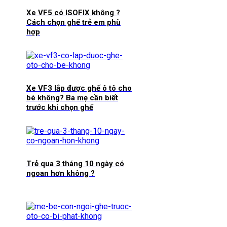
Xe VF5 có ISOFIX không ?
Cách chọn ghế trẻ em phù
hợp
Xe VF3 lắp được ghế ô tô cho
bé không? Ba mẹ cần biết
trước khi chọn ghế
Trẻ qua 3 tháng 10 ngày có
ngoan hơn không ?