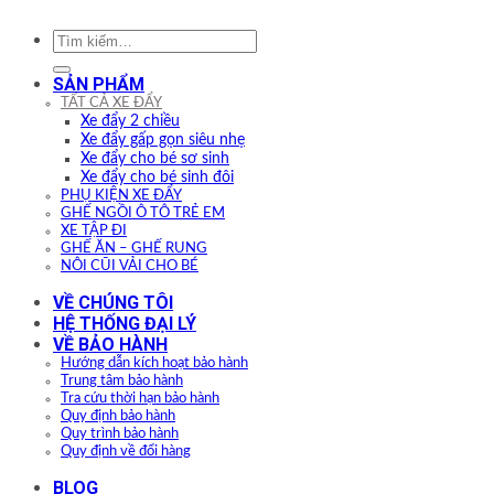
Tìm
kiếm:
SẢN PHẨM
TẤT CẢ XE ĐẨY
Xe đẩy 2 chiều
Xe đẩy gấp gọn siêu nhẹ
Xe đẩy cho bé sơ sinh
Xe đẩy cho bé sinh đôi
PHỤ KIỆN XE ĐẨY
GHẾ NGỒI Ô TÔ TRẺ EM
XE TẬP ĐI
GHẾ ĂN – GHẾ RUNG
NÔI CŨI VẢI CHO BÉ
VỀ CHÚNG TÔI
HỆ THỐNG ĐẠI LÝ
VỀ BẢO HÀNH
Hướng dẫn kích hoạt bảo hành
Trung tâm bảo hành
Tra cứu thời hạn bảo hành
Quy định bảo hành
Quy trình bảo hành
Quy định về đổi hàng
BLOG