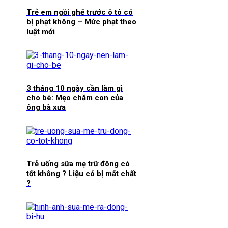
Trẻ em ngồi ghế trước ô tô có
bị phạt không – Mức phạt theo
luật mới
3 tháng 10 ngày cần làm gì
cho bé: Mẹo chăm con của
ông bà xưa
Trẻ uống sữa mẹ trữ đông có
tốt không ? Liệu có bị mất chất
?