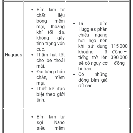
Bỉm làm từ
chất liệu
bông mềm
Tã bỉm
mại, thoáng
Huggies phần
khí tối đa,
chiều ngang
không gây
hơi hẹp nên
tình trạng vón
khi sử dụng
115.000
cục.
khoảng 3
đồng –
Huggies
Thấm hút tốt
tiếng trở lên
390.000
cho bé thoải
sẽ có nguy cơ
đồng
mái.
bị tràn.
Đai lưng chắc
Có những
chắn, mềm
dòng bỉm giá
mại.
rất cao.
Thiết kế đặc
biệt theo giới
tính.
Bỉm làm từ
sợi Nano
siêu mềm