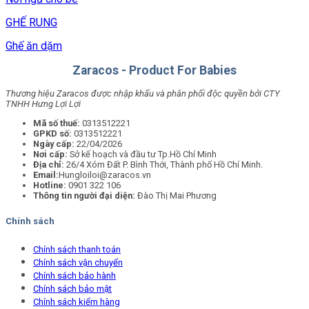
GHẾ RUNG
Ghế ăn dặm
Zaracos - Product For Babies
Thương hiệu Zaracos được nhập khẩu và phân phối độc quyền bởi CTY
TNHH Hưng Lợi Lợi
Mã số thuế:
0313512221
GPKD số:
0313512221
Ngày cấp:
22/04/2026
Nơi cấp:
Sở kế hoạch và đầu tư Tp.Hồ Chí Minh
Địa chỉ:
26/4 Xóm Đất P. Bình Thới, Thành phố Hồ Chí Minh.
Email:
Hungloiloi@zaracos.vn
Hotline:
0901 322 106
Thông tin người đại diện:
Đào Thị Mai Phương
Chính sách
Chính sách thanh toán
Chính sách vận chuyển
Chính sách bảo hành
Chính sách bảo mật
Chính sách kiểm hàng