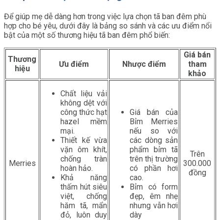
Để giúp mẹ dễ dàng hơn trong việc lựa chọn tã ban đêm phù
hợp cho bé yêu, dưới đây là bảng so sánh và các ưu điểm nổi
bật của một số thương hiệu tã ban đêm phổ biến:
Giá bán
Thương
Ưu điểm
Nhược điểm
tham
hiệu
khảo
Chất liệu vải
không dệt với
công thức hạt
Giá bán của
hazel mềm
Bỉm Merries
mại.
nếu so với
Thiết kế vừa
các dòng sản
vặn ôm khít,
phẩm bỉm tã
Trên
chống tràn
trên thị trường
Merries
300.000
hoàn hảo.
có phần hơi
đồng
Khả năng
cao.
thấm hút siêu
Bỉm có form
việt, chống
đẹp, êm nhẹ
hăm tã, mẩn
nhưng vẫn hơi
đỏ, luôn duy
dày