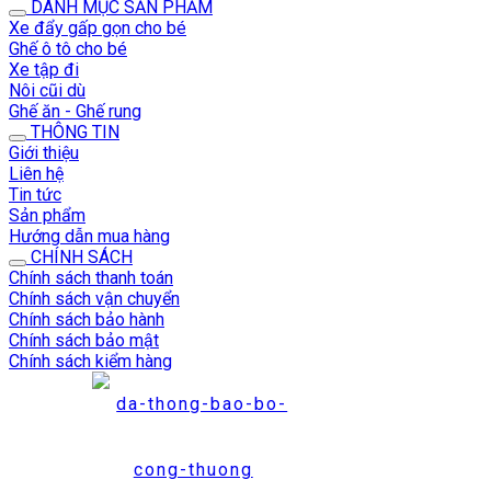
DANH MỤC SẢN PHẨM
Xe đẩy gấp gọn cho bé
Ghế ô tô cho bé
Xe tập đi
Nôi cũi dù
Ghế ăn - Ghế rung
THÔNG TIN
Giới thiệu
Liên hệ
Tin tức
Sản phẩm
Hướng dẫn mua hàng
CHÍNH SÁCH
Chính sách thanh toán
Chính sách vận chuyển
Chính sách bảo hành
Chính sách bảo mật
Chính sách kiểm hàng