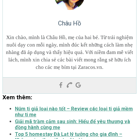
Châu Hồ
Xin chào, mình là Châu Hồ, mẹ của hai bé. Từ trải nghiệm
nuôi dạy con mỗi ngày, mình đúc kết những cách làm nhẹ
nhàng đã áp dụng và thấy hiệu quả. Với niềm đam mê viết
lách, mình xin chia sẻ các bài viết mong rằng sẽ hữu ích
cho các mẹ bỉm tại Zaracos.vn.
Xem thêm:
Núm ti giả loại nào tốt – Review các loại ti giả mềm
như ti mẹ
Giải mã trầm cảm sau sinh: Hiểu để yêu thương và
đồng hành cùng mẹ
Top 5 homestay Đà Lạt lý tưởng cho gia đình –