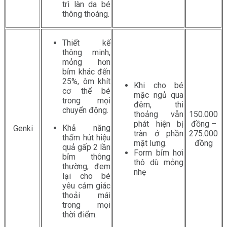
trì làn da bé
thông thoáng.
Thiết kế
thông minh,
mỏng hơn
bỉm khác đến
25%, ôm khít
Khi cho bé
cơ thể bé
mặc ngủ qua
trong mọi
đêm, thi
chuyển động.
thoảng vẫn
150.000
phát hiện bị
đồng –
Khả năng
Genki
tràn ở phần
275.000
thấm hút hiệu
mặt lưng.
đồng
quả gấp 2 lần
Form bỉm hơi
bỉm thông
thô dù mỏng
thường, đem
nhẹ
lại cho bé
yêu cảm giác
thoải mái
trong mọi
thời điểm.