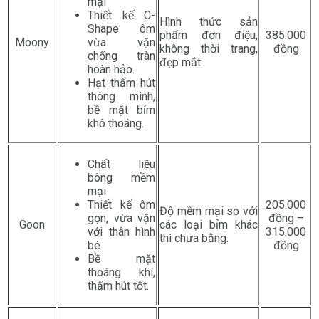
mại
Thiết kế C-
Hình thức sản
Shape ôm
phẩm đơn điệu,
385.000
Moony
vừa vặn
không thời trang,
đồng
chống tràn
đẹp mắt.
hoàn hảo.
Hạt thấm hút
thông minh,
bề mặt bỉm
khô thoáng.
Chất liệu
bông mềm
mại
Thiết kế ôm
205.000
Độ mềm mại so với
gọn, vừa vặn
đồng –
Goon
các loại bỉm khác
với thân hình
315.000
thì chưa bằng.
bé
đồng
Bề mặt
thoáng khí,
thấm hút tốt.