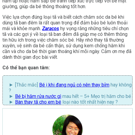
nằm úp hoặc nằm sấp để tránh tiếp xúc trực tiếp với bề mặt
giường, giúp da bé thông thoáng tốt hơn.
Việc lựa chọn đúng loại tã và biết cách chăm sóc da bé khi
dùng tã ban đêm là rất quan trọng để đảm bảo bé luôn thoải
mái và khỏe mạnh.
Zaracos
hy vọng rằng những tiêu chí chọn
tã và các gợi ý về loại tã ban đêm đã giúp mẹ có thêm thông
tin hữu ích trong việc chăm sóc bé. Hãy nhớ thay tã thường
xuyên, vệ sinh da bé cẩn thận, sử dụng kem chống hăm khi
cần và cho da bé thời gian thoáng khí mỗi ngày. Cảm ơn mẹ đã
dành thời gian đọc bài viết.
Có thể bạn quan tâm:
[Thắc mắc]
Bé ị khi đang ngủ có nên thay bỉm
hay không
?
Bé bị hăm rửa nước gì
mau hết – 5+ Mẹo trị hăm cho bé
Bàn thay tã cho em bé
loại nào tốt nhất hiện nay ?