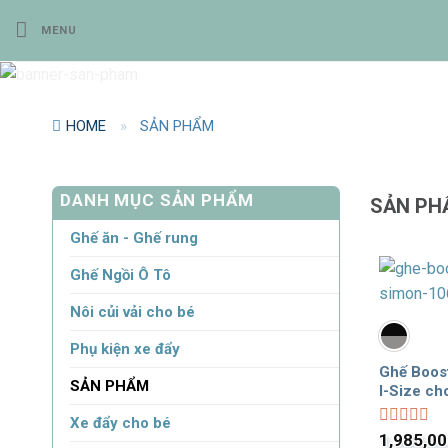
Bỏ
MENU
qua
nội
dung
HOME
»
SẢN PHẨM
DANH MỤC SẢN PHẨM
SẢN PH
Ghế ăn - Ghế rung
Ghế Ngồi Ô Tô
Nôi củi vải cho bé
Phụ kiện xe đẩy
Ghế Boos
SẢN PHẨM
I-Size cho
Xe đẩy cho bé
Được
1,985,0