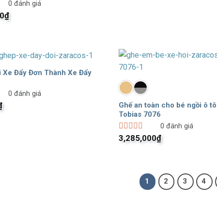
0
đánh giá
5
235,0
sao
00
₫
i Xe Đẩy Đơn Thành Xe Đẩy
0
đánh giá
Ghế an toàn cho bé ngồi ô t
₫
Tobias 7076
0
đánh giá
Được
3,285,000
₫
xếp
hạng
0
5
sao
1
2
3
4
hẩm