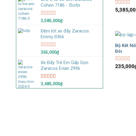
0
Cohen 7186 - ISofix
5
Được
5,385,0
sao
xếp
hạng
Được
3,585,000
₫
0
xếp
5
hạng
Đệm lót xe đẩy Zaracos
sao
0
Emmy 0366
5
sao
Bộ Kết Nố
Đôi
Được
365,000
₫
xếp
hạng
Xe Đẩy Trẻ Em Gấp Gọn
Được
235,000
0
Zaracos Evian 2996
xếp
5
hạng
sao
0
Được xếp
3,485,000
₫
5
hạng
5.00
5
sao
sao
Sản p