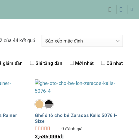
2 của 44 kết quả
á giảm dần
Giá tăng dần
Mới nhất
Cũ nhất
s Rainer
Ghế ô tô cho bé Zaracos Kalis 5076 I-
Size
0
đánh giá
Được
3,585,000
₫