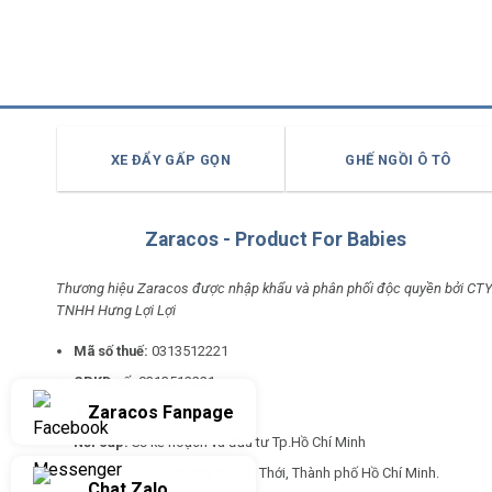
XE ĐẨY GẤP GỌN
GHẾ NGỒI Ô TÔ
Zaracos - Product For Babies
Thương hiệu Zaracos được nhập khẩu và phân phối độc quyền bởi CT
TNHH Hưng Lợi Lợi
Mã số thuế:
0313512221
GPKD số:
0313512221
Zaracos Fanpage
Ngày cấp:
22/04/2026
Nơi cấp:
Sở kế hoạch và đầu tư Tp.Hồ Chí Minh
Địa chỉ:
26/4 Xóm Đất P. Bình Thới, Thành phố Hồ Chí Minh.
Chat Zalo