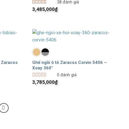
38
đánh giá
00₫.
Được xếp
3,485,000
₫
hạng
5.00
5
sao
ô Zaracos
Ghế ngồi ô tô Zaracos Corvin 5406 –
Xoay 360°
0
đánh giá
Được
3,785,000
₫
xếp
hạng
0
5
sao