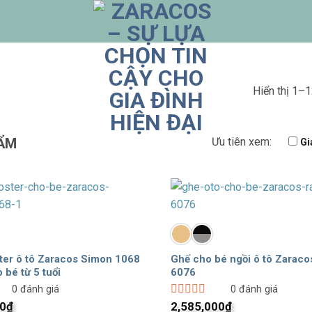
Hiển thị 1–1
ẨM
Ưu tiên xem:
Gi
ter ô tô Zaracos Simon 1068
Ghế cho bé ngồi ô tô Zaraco
 bé từ 5 tuổi
6076
0
đánh giá
0
đánh giá
00
₫
Được
2,585,000
₫