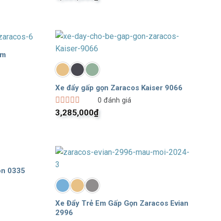
xếp
hạng
0
5
sao
em
Xe đẩy gấp gọn Zaracos Kaiser 9066
0
đánh giá
Được
3,285,000
₫
xếp
hạng
0
5
sao
on 0335
Xe Đẩy Trẻ Em Gấp Gọn Zaracos Evian
2996