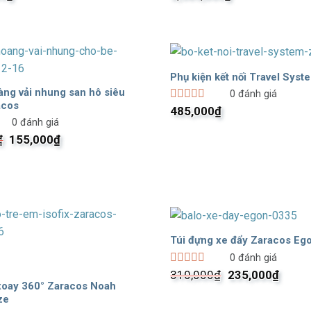
xếp
hạng
0
5
sao
Phụ kiện kết nối Travel Syst
ng vải nhung san hô siêu
0
đánh giá
acos
Được
485,000
₫
xếp
0
đánh giá
hạng
Giá
Giá
₫
155,000
₫
0
gốc
hiện
5
là:
tại
sao
188,000₫.
là:
155,000₫.
Túi đựng xe đẩy Zaracos Eg
0
đánh giá
Giá
Giá
Được
310,000
₫
235,000
₫
xếp
gốc
hiện
xoay 360° Zaracos Noah
hạng
là:
tại
ze
0
310,000₫.
là: