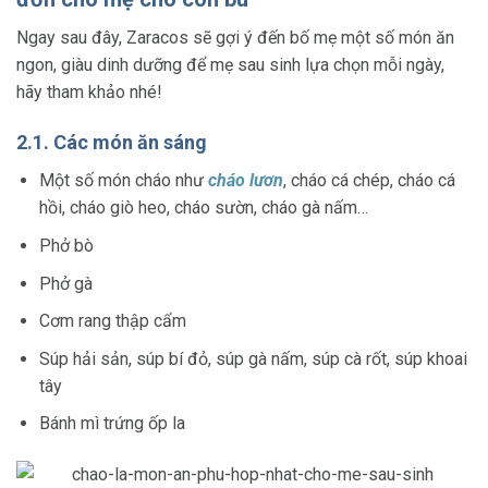
Ngay sau đây, Zaracos sẽ gợi ý đến bố mẹ một số món ăn
ngon, giàu dinh dưỡng để mẹ sau sinh lựa chọn mỗi ngày,
hãy tham khảo nhé!
2.1. Các món ăn sáng
Một số món cháo như
cháo lươn
, cháo cá chép, cháo cá
hồi, cháo giò heo, cháo sườn, cháo gà nấm…
Phở bò
Phở gà
Cơm rang thập cẩm
Súp hải sản, súp bí đỏ, súp gà nấm, súp cà rốt, súp khoai
tây
Bánh mì trứng ốp la