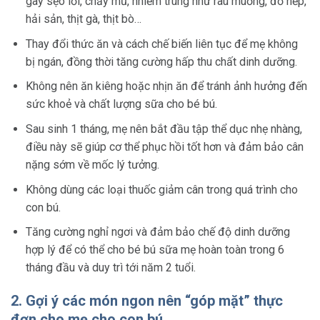
gây sẹo lồi, chảy mủ, nhiễm trùng như rau muống, đồ nếp,
hải sản, thịt gà, thịt bò…
Thay đổi thức ăn và cách chế biến liên tục để mẹ không
bị ngán, đồng thời tăng cường hấp thu chất dinh dưỡng.
Không nên ăn kiêng hoặc nhịn ăn để tránh ảnh hưởng đến
sức khoẻ và chất lượng sữa cho bé bú.
Sau sinh 1 tháng, mẹ nên bắt đầu tập thể dục nhẹ nhàng,
điều này sẽ giúp cơ thể phục hồi tốt hơn và đảm bảo cân
nặng sớm về mốc lý tưởng.
Không dùng các loại thuốc giảm cân trong quá trình cho
con bú.
Tăng cường nghỉ ngơi và đảm bảo chế độ dinh dưỡng
hợp lý để có thể cho bé bú sữa mẹ hoàn toàn trong 6
tháng đầu và duy trì tới năm 2 tuổi.
2. Gợi ý các món ngon nên “góp mặt” thực
đơn cho mẹ cho con bú