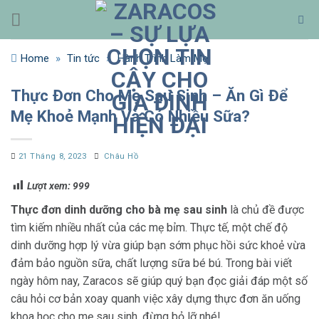
Bỏ
qua
nội
Home
»
Tin tức
»
Hành Trình Làm Mẹ
dung
Thực Đơn Cho Mẹ Sau Sinh – Ăn Gì Để
Mẹ Khoẻ Mạnh Và Có Nhiều Sữa?
21 Tháng 8, 2023
Châu Hồ
Lượt xem:
999
Thực đơn dinh dưỡng cho bà mẹ sau sinh
là chủ đề được
tìm kiếm nhiều nhất của các mẹ bỉm. Thực tế, một chế độ
dinh dưỡng hợp lý vừa giúp bạn sớm phục hồi sức khoẻ vừa
đảm bảo nguồn sữa, chất lượng sữa bé bú. Trong bài viết
ngày hôm nay, Zaracos sẽ giúp quý bạn đọc giải đáp một số
câu hỏi cơ bản xoay quanh việc xây dựng thực đơn ăn uống
khoa học cho mẹ sau sinh, đừng bỏ lỡ nhé!