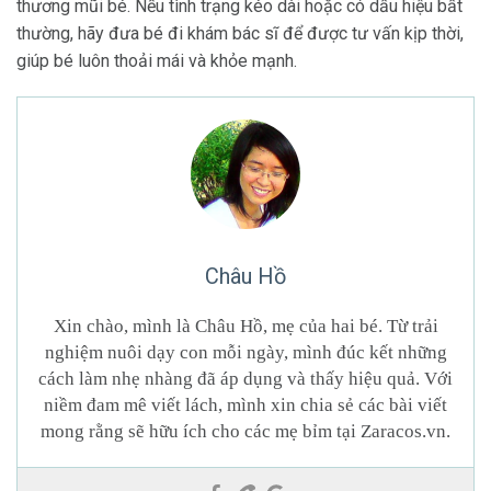
thương mũi bé. Nếu tình trạng kéo dài hoặc có dấu hiệu bất
thường, hãy đưa bé đi khám bác sĩ để được tư vấn kịp thời,
giúp bé luôn thoải mái và khỏe mạnh.
Châu Hồ
Xin chào, mình là Châu Hồ, mẹ của hai bé. Từ trải
nghiệm nuôi dạy con mỗi ngày, mình đúc kết những
cách làm nhẹ nhàng đã áp dụng và thấy hiệu quả. Với
niềm đam mê viết lách, mình xin chia sẻ các bài viết
mong rằng sẽ hữu ích cho các mẹ bỉm tại Zaracos.vn.