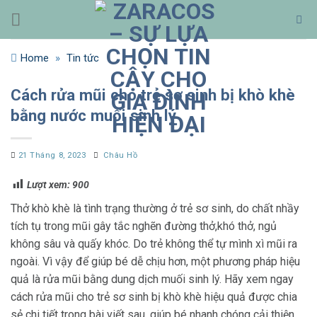
Bỏ
qua
nội
Home
»
Tin tức
dung
Cách rửa mũi cho trẻ sơ sinh bị khò khè
bằng nước muối sinh lý
21 Tháng 8, 2023
Châu Hồ
Lượt xem:
900
Thở khò khè là tình trạng thường ở trẻ sơ sinh, do chất nhầy
tích tụ trong mũi gây tắc nghẽn đường thở,khó thở, ngủ
không sâu và quấy khóc. Do trẻ không thể tự mình xì mũi ra
ngoài. Vì vậy để giúp bé dễ chịu hơn, một phương pháp hiệu
quả là rửa mũi bằng dung dịch muối sinh lý. Hãy xem ngay
cách rửa mũi cho trẻ sơ sinh bị khò khè hiệu quả được chia
sẻ chi tiết trong bài viết sau, giúp bé nhanh chóng cải thiện