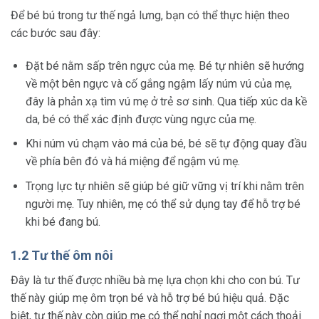
Để bé bú trong tư thế ngả lưng, bạn có thể thực hiện theo
các bước sau đây:
Đặt bé nằm sấp trên ngực của mẹ. Bé tự nhiên sẽ hướng
về một bên ngực và cố gắng ngậm lấy núm vú của mẹ,
đây là phản xạ tìm vú mẹ ở trẻ sơ sinh. Qua tiếp xúc da kề
da, bé có thể xác định được vùng ngực của mẹ.
Khi núm vú chạm vào má của bé, bé sẽ tự động quay đầu
về phía bên đó và há miệng để ngậm vú mẹ.
Trọng lực tự nhiên sẽ giúp bé giữ vững vị trí khi nằm trên
người mẹ. Tuy nhiên, mẹ có thể sử dụng tay để hỗ trợ bé
khi bé đang bú.
1.2 Tư thế ôm nôi
Đây là tư thế được nhiều bà mẹ lựa chọn khi cho con bú. Tư
thế này giúp mẹ ôm trọn bé và hỗ trợ bé bú hiệu quả. Đặc
biệt, tư thế này còn giúp mẹ có thể nghỉ ngơi một cách thoải