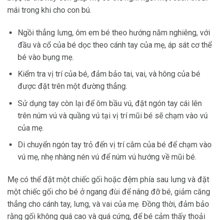
mái trong khi cho con bú.
Ngồi thẳng lưng, ôm em bé theo hướng nằm nghiêng, với
đầu và cổ của bé dọc theo cánh tay của mẹ, áp sát cơ thể
bé vào bụng mẹ.
Kiểm tra vị trí của bé, đảm bảo tai, vai, và hông của bé
được đặt trên một đường thẳng.
Sử dụng tay còn lại để ôm bầu vú, đặt ngón tay cái lên
trên núm vú và quầng vú tại vị trí mũi bé sẽ chạm vào vú
của mẹ.
Di chuyển ngón tay trỏ đến vị trí cằm của bé để chạm vào
vú mẹ, nhẹ nhàng nén vú để núm vú hướng về mũi bé.
Mẹ có thể đặt một chiếc gối hoặc đệm phía sau lưng và đặt
một chiếc gối cho bé ở ngang đùi để nâng đỡ bé, giảm căng
thẳng cho cánh tay, lưng, và vai của mẹ. Đồng thời, đảm bảo
rằng gối không quá cao và quá cứng, để bé cảm thấy thoải