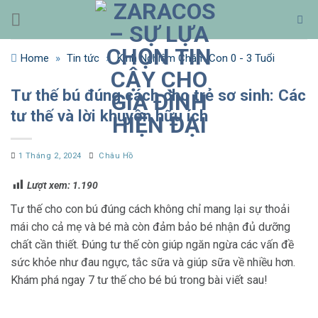
Bỏ
qua
nội
Home
»
Tin tức
»
Kinh Nghiệm Chăm Con 0 - 3 Tuổi
dung
Tư thế bú đúng cách cho trẻ sơ sinh: Các
tư thế và lời khuyên hữu ích
1 Tháng 2, 2024
Châu Hồ
Lượt xem:
1.190
Tư thế cho con bú đúng cách không chỉ mang lại sự thoải
mái cho cả mẹ và bé mà còn đảm bảo bé nhận đủ dưỡng
chất cần thiết. Đúng tư thế còn giúp ngăn ngừa các vấn đề
sức khỏe như đau ngực, tắc sữa và giúp sữa về nhiều hơn.
Khám phá ngay 7 tư thế cho bé bú trong bài viết sau!