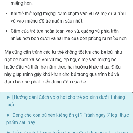
miệng hơn.
Khi trẻ mở rộng miệng, cằm chạm vào vú và mẹ đưa đầu
vú vào miệng để trẻ ngậm sâu nhất.
Cằm của trẻ tựa hoàn toàn vào vú, quầng vú phía trên
nhiều hơn bên dưới và hai má của con phồng ra nhiều hơn.
Mẹ cũng cần tránh các tư thế không tốt khi cho bé bú, như
đặt bé nằm xa so với vú mẹ, ép ngực mẹ vào miệng bé,
hoặc đầu và thân bé nằm theo hai hướng khác nhau. Điều
này giúp tránh gây khó khăn cho bé trong quá trình bú và
đảm bảo sự phát triển đúng đắn của bé.
[Hướng dẫn]
Cách vỗ ợ hơi cho trẻ sơ sinh dưới 1 tháng
tuổi
Đang cho con bú nên kiêng ăn gì
? Tránh ngay 7 loại thực
phẩm sau đây
Trẻ sơ sinh 1 tháng tuổi nằm nôi được không
– Lý do mẹ