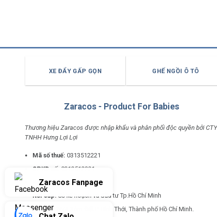
XE ĐẨY GẤP GỌN
GHẾ NGỒI Ô TÔ
Zaracos - Product For Babies
Thương hiệu Zaracos được nhập khẩu và phân phối độc quyền bởi CT
TNHH Hưng Lợi Lợi
Mã số thuế:
0313512221
GPKD số:
0313512221
Zaracos Fanpage
Ngày cấp:
22/04/2026
Nơi cấp:
Sở kế hoạch và đầu tư Tp.Hồ Chí Minh
Địa chỉ:
26/4 Xóm Đất P. Bình Thới, Thành phố Hồ Chí Minh.
Chat Zalo