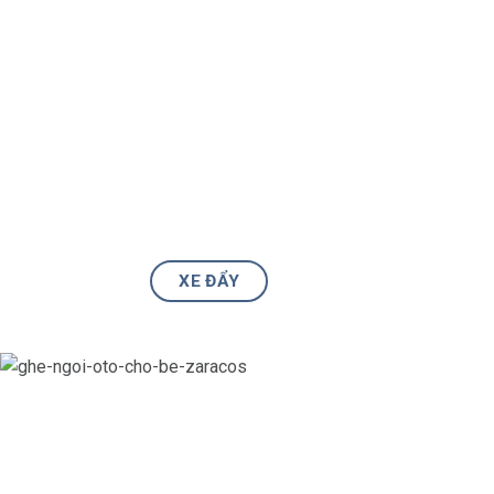
XE ĐẨY