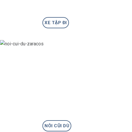
XE TẬP ĐI
NÔI CŨI DÙ