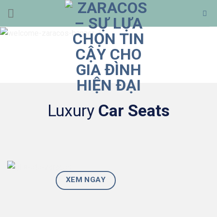
Bỏ
qua
nội
dung
Luxury
Car Seats
XEM NGAY