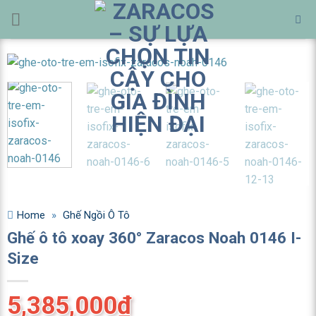
Bỏ
qua
nội
dung
Home
»
Ghế Ngồi Ô Tô
Ghế ô tô xoay 360° Zaracos Noah 0146 I-
Size
5,385,000
₫