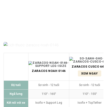
ZARACOS CUSCO 640
ZARACOS NOAH 0146
XEM NGAY
Độ tuổi
Sơ sinh - 12 tuổi
Sơ sinh - 12 tuổi
Ngã lưng
110° - 165°
110° - 155°
Kết nối với xe
Isofix + Support Leg
Isofix + TopTether