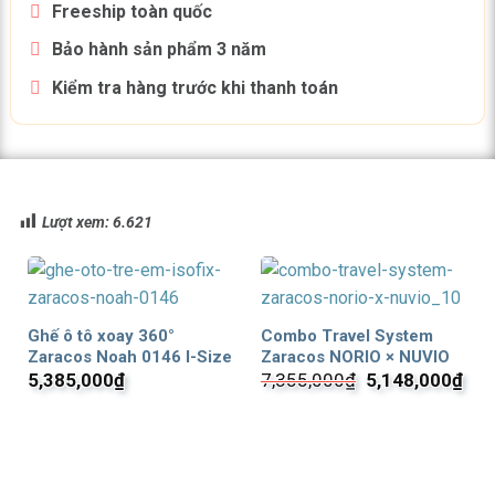
Freeship toàn quốc
Bảo hành sản phẩm 3 năm
Kiểm tra hàng trước khi thanh toán
Lượt xem:
6.621
Ghế ô tô xoay 360°
Combo Travel System
Zaracos Noah 0146 I-Size
Zaracos NORIO × NUVIO
Giá
Giá
5,385,000
₫
7,355,000
₫
5,148,000
₫
gốc
hiệ
là:
tại
7,355,000₫.
là:
5,1