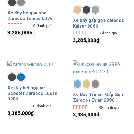
Xe đẩy bé gọn nhẹ
Zaracos Tempo 0276
Xe đẩy gấp gọn Zaracos
0
đánh giá
Kaiser 9066
3,285,000
₫
Được
0
đánh giá
xếp
3,285,000
₫
Được
hạng
xếp
0
hạng
5
0
sao
5
sao
Xe đẩy kết hợp xe
Scooter Zaracos Lucas
Xe Đẩy Trẻ Em Gấp Gọn
0286
Zaracos Evian 2996
0
đánh giá
38
đánh giá
3,385,000
₫
Được
3,485,000
₫
Được xếp
xếp
hạng
5.00
5
hạng
sao
0
5