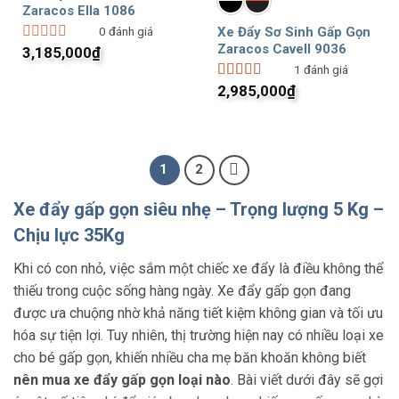
Zaracos Ella 1086
Xe Đẩy Sơ Sinh Gấp Gọn
0
đánh giá
Zaracos Cavell 9036
3,185,000
₫
Được
xếp
1
đánh giá
hạng
2,985,000
₫
Được xếp
0
hạng
5.00
5
5
sao
sao
1
2
Xe đẩy gấp gọn siêu nhẹ – Trọng lượng 5 Kg –
Chịu lực 35Kg
Khi có con nhỏ, việc sắm một chiếc xe đẩy là điều không thể
thiếu trong cuộc sống hàng ngày. Xe đẩy gấp gọn đang
được ưa chuộng nhờ khả năng tiết kiệm không gian và tối ưu
hóa sự tiện lợi. Tuy nhiên, thị trường hiện nay có nhiều loại xe
cho bé gấp gọn, khiến nhiều cha mẹ băn khoăn không biết
nên mua xe đẩy gấp gọn loại nào
. Bài viết dưới đây sẽ gợi