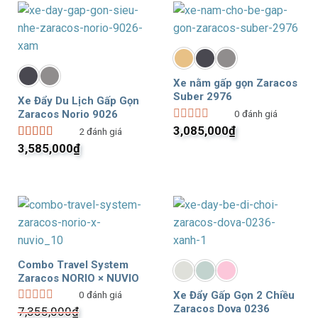
sao
Xe nằm gấp gọn Zaracos
Suber 2976
Xe Đẩy Du Lịch Gấp Gọn
0
đánh giá
Zaracos Norio 9026
3,085,000
₫
Được
2
đánh giá
xếp
3,585,000
₫
Được xếp
hạng
hạng
5.00
5
0
sao
5
sao
Combo Travel System
Zaracos NORIO × NUVIO
Xe Đẩy Gấp Gọn 2 Chiều
0
đánh giá
Zaracos Dova 0236
7,355,000
₫
Được