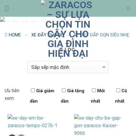
Bỏ
qua
nội
dung
HOME
»
XE ĐẨY CHO BÉ
»
XE ĐẨY GẤP GỌN SIÊU NHẸ
LỌC
Ưu tiên
Giá giảm
Giá tăng
Mới
Cũ
xem:
dần
dần
nhất
nhất