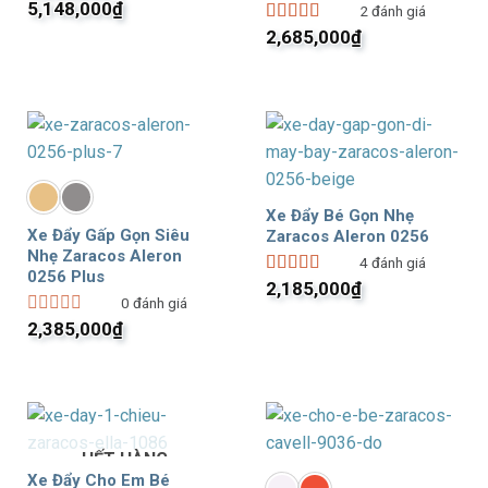
Giá
Giá
xếp
5,148,000
₫
2
đánh giá
gốc
hạng
hiện
2,685,000
₫
Được xếp
0
là:
tại
hạng
5.00
5
5
7,355,000₫.
là:
sao
sao
5,148,000₫.
Xe Đẩy Bé Gọn Nhẹ
Xe Đẩy Gấp Gọn Siêu
Zaracos Aleron 0256
Nhẹ Zaracos Aleron
4
đánh giá
0256 Plus
2,185,000
₫
Được xếp
0
đánh giá
hạng
5.00
5
sao
2,385,000
₫
Được
xếp
hạng
0
5
sao
HẾT HÀNG
Xe Đẩy Cho Em Bé