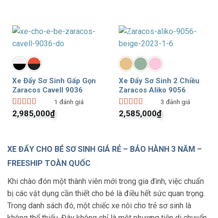
5
sao
sao
Xe Đẩy Sơ Sinh Gấp Gọn
Xe Đẩy Sơ Sinh 2 Chiều
Zaracos Cavell 9036
Zaracos Aliko 9056
1
đánh giá
3
đánh giá
2,985,000
₫
2,585,000
₫
Được xếp
Được xếp
hạng
5.00
5
hạng
5.00
5
sao
sao
XE ĐẨY CHO BÉ SƠ SINH GIÁ RẺ – BẢO HÀNH 3 NĂM –
FREESHIP TOÀN QUỐC
Khi chào đón một thành viên mới trong gia đình, việc chuẩn
bị các vật dụng cần thiết cho bé là điều hết sức quan trọng.
Trong danh sách đó, một chiếc xe nôi cho trẻ sơ sinh là
không thể thiếu. Đây không chỉ là một phương tiện di chuyển,