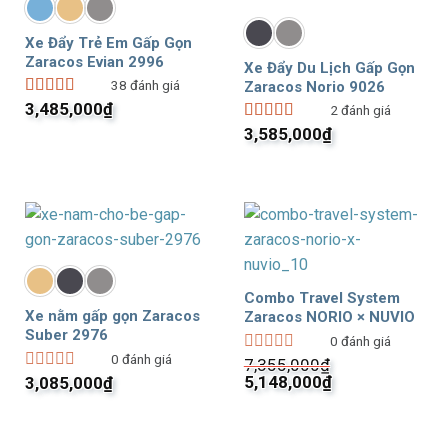
Xe Đẩy Trẻ Em Gấp Gọn
Zaracos Evian 2996
Xe Đẩy Du Lịch Gấp Gọn
38
đánh giá
Zaracos Norio 9026
3,485,000
₫
Được xếp
2
đánh giá
hạng
5.00
5
3,585,000
₫
Được xếp
sao
hạng
5.00
5
sao
Combo Travel System
Xe nằm gấp gọn Zaracos
Zaracos NORIO × NUVIO
Suber 2976
0
đánh giá
0
đánh giá
7,355,000
₫
Được
Giá
Giá
xếp
5,148,000
₫
3,085,000
₫
Được
gốc
hạng
hiện
xếp
0
là:
tại
hạng
5
7,355,000₫.
là:
0
sao
5