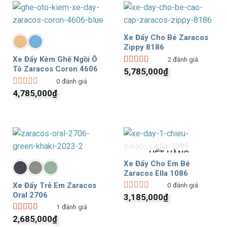
5,148,000₫.
sao
Xe Đẩy Cho Bé Zaracos
Zippy 8186
Xe Đẩy Kèm Ghế Ngồi Ô
2
đánh giá
Tô Zaracos Coron 4606
5,785,000
₫
Được xếp
hạng
5.00
5
0
đánh giá
sao
4,785,000
₫
Được
xếp
hạng
0
5
sao
HẾT HÀNG
Xe Đẩy Cho Em Bé
Zaracos Ella 1086
Xe Đẩy Trẻ Em Zaracos
0
đánh giá
Oral 2706
3,185,000
₫
Được
xếp
1
đánh giá
hạng
2,685,000
₫
Được xếp
0
hạng
5.00
5