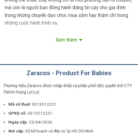
mà còn là người bạn đồng hành đáng tin cậy cho gia đình
trong những chuyến dạo chơi, mua sắm hay thậm chí trong
những cuộc hành trình xa.
Xem thêm
Xe nôi cho bé sơ sinh Zaracos bảo hành 3 năm
Ưu Điểm Vượt Trội Của Xe Đẩy Cho Bé Sơ Sinh
Zaracos - Product For Babies
An Toàn Tối Đa
: Khi chọn một chiếc xe đẩy nằm cho trẻ sơ
sinh, an toàn luôn là yếu tố hàng đầu. Các mẫu xe đẩy hiện
Thương hiệu Zaracos được nhập khẩu và phân phối độc quyền bởi CTY
nay thường được thiết kế với khung chắc chắn, hệ thống
TNHH Hưng Lợi Lợi
phanh đáng tin cậy và các dây đeo bảo vệ bé tốt nhất. Điều
Mã số thuế:
0313512221
này đảm bảo rằng bé của bạn luôn được bảo vệ tối đa mỗi
GPKD số:
0313512221
khi bạn di chuyển.
Ngày cấp:
22/04/2026
Thoải Mái Cho Bé
: Xe đẩy dành cho bé sơ sinh thường đi
Nơi cấp:
Sở kế hoạch và đầu tư Tp.Hồ Chí Minh
kèm với ghế ngồi hoặc nằm được thiết kế để đảm bảo thoải