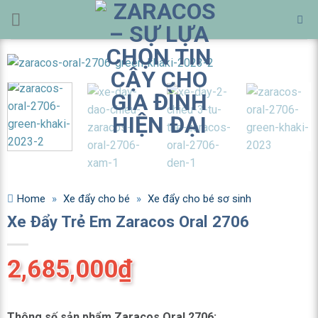
Bỏ
qua
nội
dung
Home
»
Xe đẩy cho bé
»
Xe đẩy cho bé sơ sinh
Xe Đẩy Trẻ Em Zaracos Oral 2706
2,685,000
₫
Thông số sản phẩm Zaracos Oral 2706: