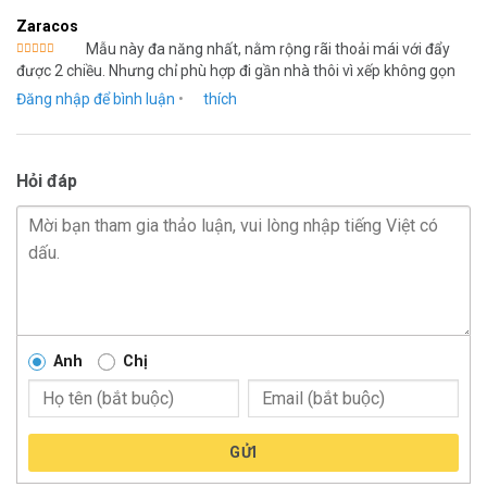
Zaracos
Mẫu này đa năng nhất, nằm rộng rãi thoải mái với đẩy
Được xếp
được 2 chiều. Nhưng chỉ phù hợp đi gần nhà thôi vì xếp không gọn
hạng
5
5
sao
Đăng nhập để bình luận
•
thích
Hỏi đáp
Anh
Chị
GỬI