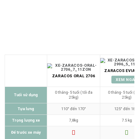
Từ hai xe đơn, chỉ với bộ phụ kiện kết nối, bạn có thể biến
đổi linh hoạt thành
Xe đẩy đôi cho bé song sinh
– giải
pháp tiện ích cho những gia đình có hai thiên thần nhỏ.
ZARACOS EVIAN 
ZARACOS ORAL 2706
XEM NGAY
0 tháng- 5 tuổi ( tối đa
0 tháng- 5 tuổi ( t
Tuổi sử dụng
25kg)
25kg)
Tựa lưng
110° đến 170°
125° đến 180°
Trọng lượng xe
7,8kg
7.5 kg
Để trước xe máy