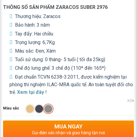
THÔNG SỐ SẢN PHẨM ZARACOS SUBER 2976
Thương hiệu: Zaracos
Bảo hành: 3 năm
Tay đẩy: Hai chiều
Trọng lượng: 6,7Kg
Màu sắc: Đen, Xám
Tuổi sử dụng:
0 tháng- 5 tuổi ( tối đa 25kg)
Chế độ lưng ghế: 3 chế độ (110* đến 165*)
Đạt chuẩn TCVN 6238-3:2011, được kiểm nghiệm tại
phòng thí nghiệm ILAC-MRA quốc tế. An toàn tuyệt đối cho
trẻ.
Xem tại đây
!
XÓA
Màu sắc
MUA NGAY
Gọi điện xác nhận và giao hàng tận nơi