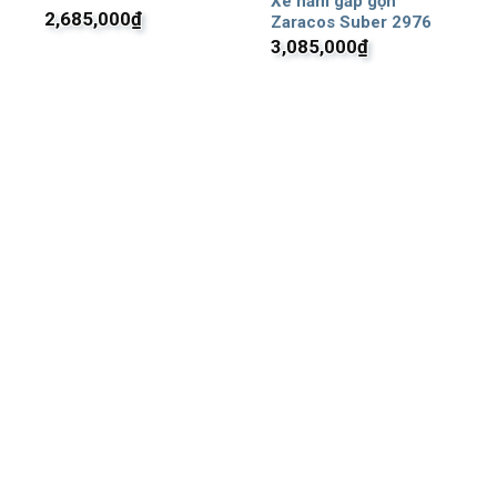
Xe nằm gấp gọn
2,685,000
₫
Zaracos Suber 2976
3,085,000
₫