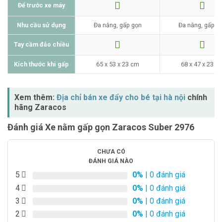
Để trước xe máy
Nhu cầu sử dụng
Đa năng, gấp gọn
Đa năng, gấp g
Tay cầm đảo chiều
Kích thước khi gấp
65 x 53 x 23 cm
68 x 47 x 23 c
Xem thêm:
Địa chỉ bán xe đẩy cho bé tại hà nội
chính
hãng Zaracos
Đánh giá Xe nằm gấp gọn Zaracos Suber 2976
CHƯA CÓ
ĐÁNH GIÁ NÀO
5
0%
| 0 đánh giá
4
0%
| 0 đánh giá
3
0%
| 0 đánh giá
2
0%
| 0 đánh giá