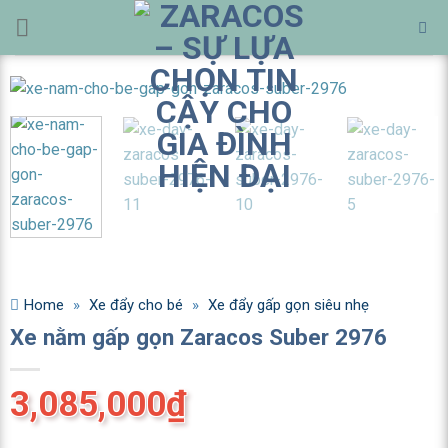
Bỏ
qua
nội
dung
Home
»
Xe đẩy cho bé
»
Xe đẩy gấp gọn siêu nhẹ
Xe nằm gấp gọn Zaracos Suber 2976
3,085,000
₫