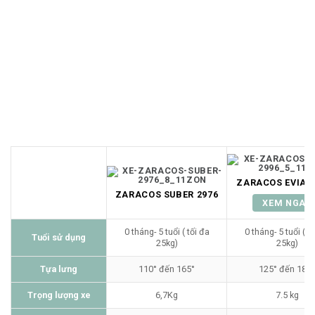
Tặng kèm mùng che, Khay nước
Giỏ đựng đồ bằng lưới rộng rãi
Tựa chân điều chỉnh
Thanh chắn an toàn tháo rời
ZARACOS EVIAN 
ZARACOS SUBER 2976
XEM NGAY
0 tháng- 5 tuổi ( tối đa
0 tháng- 5 tuổi ( t
Tuổi sử dụng
25kg)
25kg)
Tựa lưng
110° đến 165°
125° đến 180°
Trọng lượng xe
6,7Kg
7.5 kg