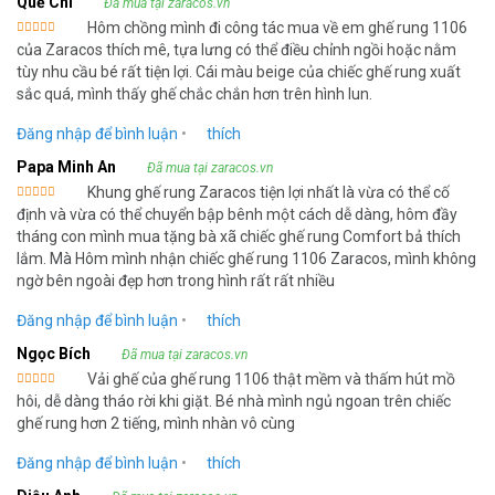
Quế Chi
Đã mua tại zaracos.vn
Hôm chồng mình đi công tác mua về em ghế rung 1106
Được xếp
của Zaracos thích mê, tựa lưng có thể điều chỉnh ngồi hoặc nằm
hạng
5
5
sao
tùy nhu cầu bé rất tiện lợi. Cái màu beige của chiếc ghế rung xuất
sắc quá, mình thấy ghế chắc chắn hơn trên hình lun.
Đăng nhập để bình luận
•
thích
Papa Minh An
Đã mua tại zaracos.vn
Khung ghế rung Zaracos tiện lợi nhất là vừa có thể cố
Được xếp
định và vừa có thể chuyển bập bênh một cách dễ dàng, hôm đầy
hạng
5
5
sao
tháng con mình mua tặng bà xã chiếc ghế rung Comfort bả thích
lắm. Mà Hôm mình nhận chiếc ghế rung 1106 Zaracos, mình không
ngờ bên ngoài đẹp hơn trong hình rất rất nhiều
Đăng nhập để bình luận
•
thích
Ngọc Bích
Đã mua tại zaracos.vn
Vải ghế của ghế rung 1106 thật mềm và thấm hút mồ
Được xếp
hôi, dễ dàng tháo rời khi giặt. Bé nhà mình ngủ ngoan trên chiếc
hạng
5
5
sao
ghế rung hơn 2 tiếng, mình nhàn vô cùng
Đăng nhập để bình luận
•
thích