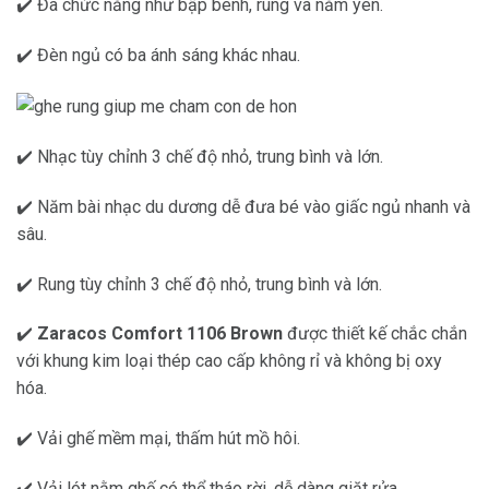
✔️ Đa chức năng như bập bênh, rung và nằm yên.
✔️ Đèn ngủ có ba ánh sáng khác nhau.
✔️ Nhạc tùy chỉnh 3 chế độ nhỏ, trung bình và lớn.
✔️ Năm bài nhạc du dương dễ đưa bé vào giấc ngủ nhanh và
sâu.
✔️ Rung tùy chỉnh 3 chế độ nhỏ, trung bình và lớn.
✔️
Zaracos Comfort 1106 Brown
được thiết kế chắc chắn
với khung kim loại thép cao cấp không rỉ và không bị oxy
hóa.
✔️ Vải ghế mềm mại, thấm hút mồ hôi.
✔️ Vải lót nằm ghế có thể tháo rời, dễ dàng giặt rửa.