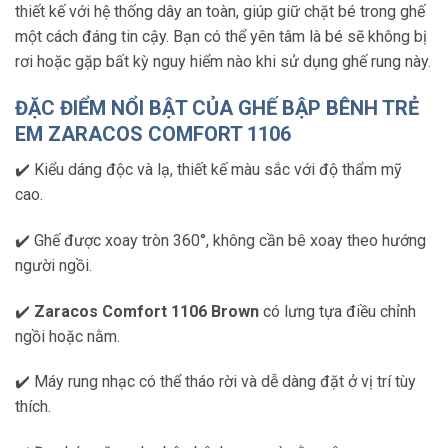
thiết kế với hệ thống dây an toàn, giúp giữ chặt bé trong ghế
một cách đáng tin cậy. Bạn có thể yên tâm là bé sẽ không bị
rơi hoặc gặp bất kỳ nguy hiểm nào khi sử dụng ghế rung này.
ĐẶC ĐIỂM NỔI BẬT CỦA GHẾ BẬP BÊNH TRẺ
EM ZARACOS COMFORT 1106
✔️ Kiểu dáng độc và lạ, thiết kế màu sắc với độ thẩm mỹ
cao.
✔️ Ghế được xoay tròn 360°, không cần bê xoay theo hướng
người ngồi.
✔️
Zaracos Comfort 1106 Brown
có lưng tựa điều chỉnh
ngồi hoặc nằm.
✔️ Máy rung nhạc có thể tháo rời và dễ dàng đặt ở vị trí tùy
thích.