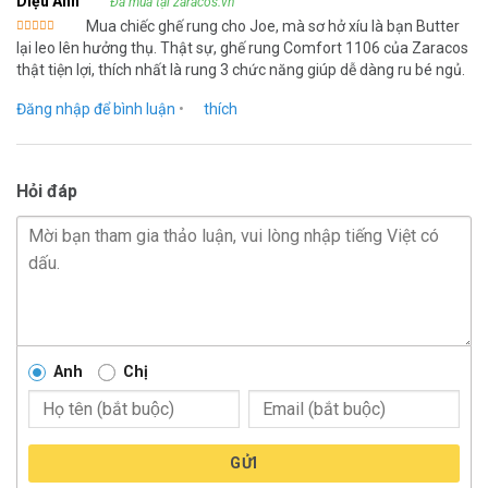
Diệu Anh
Đã mua tại zaracos.vn
Mua chiếc ghế rung cho Joe, mà sơ hở xíu là bạn Butter
Được xếp
lại leo lên hưởng thụ. Thật sự, ghế rung Comfort 1106 của Zaracos
hạng
5
5
sao
thật tiện lợi, thích nhất là rung 3 chức năng giúp dễ dàng ru bé ngủ.
Đăng nhập để bình luận
•
thích
Hỏi đáp
Anh
Chị
GỬI