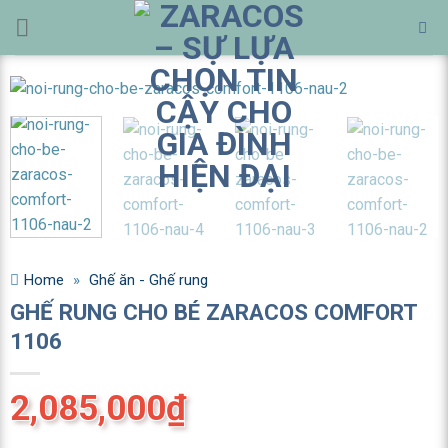
Bỏ
qua
nội
dung
Home
»
Ghế ăn - Ghế rung
GHẾ RUNG CHO BÉ ZARACOS COMFORT
1106
2,085,000
₫