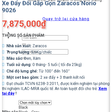
Xe Đẩy Đôi Gấp Gọn Zaracos Norio
9026
Quay trở lại cửa hàng
7,875,000
₫
THÔNG SỐ SẢN PHẨM:
Tìm
kiếm:
Nhà sản xuất:
Zaracos
Tìm
Trọng lượng
: 5,6Kg/chiếc
kiếm:
Màu sắc
: Đen, Xám
Tuổi sử dụng:
0 tháng- 5 tuổi ( tối đa 25kg)
Chế độ lưng ghế:
Từ 100
°
đến 160
°
Một set bao gồm:
2 xe đẩy + 3 thanh kết nối
Đạt chuẩn TCVN 6238-3:2011, được kiểm nghiệm tại phòng
thí nghiệm ILAC-MRA quốc tế. An toàn tuyệt đối cho trẻ.
Xem
tại đây
!
Black
Màu sắc