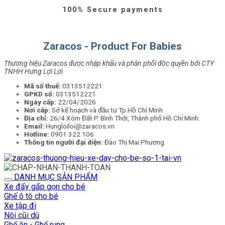
100% Secure payments
Zaracos - Product For Babies
Thương hiệu Zaracos được nhập khẩu và phân phối độc quyền bởi CTY
TNHH Hưng Lợi Lợi
Mã số thuế:
0313512221
GPKD số:
0313512221
Ngày cấp:
22/04/2026
Nơi cấp:
Sở kế hoạch và đầu tư Tp.Hồ Chí Minh
Địa chỉ:
26/4 Xóm Đất P. Bình Thới, Thành phố Hồ Chí Minh.
Email:
Hungloiloi@zaracos.vn
Hotline:
0901 322 106
Thông tin người đại diện:
Đào Thị Mai Phương
DANH MỤC SẢN PHẨM
Xe đẩy gấp gọn cho bé
Ghế ô tô cho bé
Xe tập đi
Nôi cũi dù
Ghế ăn - Ghế rung