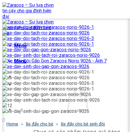
Bỏ
qua
nội
dung
Menu
Menu
Home
»
Xe đẩy cho bé
»
Xe đẩy cho bé sinh đôi
Chưa có sản phẩm trong giỏ hàng.