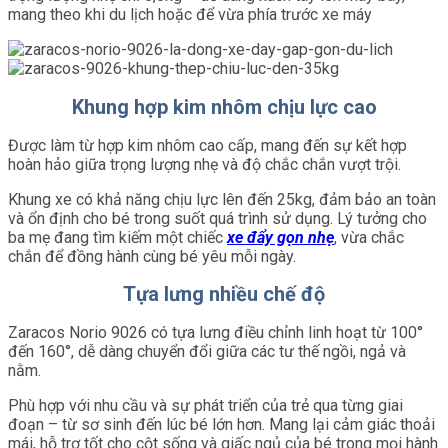
mang theo khi du lịch hoặc để vừa phía trước xe máy
Khung hợp kim nhôm chịu lực cao
Được làm từ hợp kim nhôm cao cấp, mang đến sự kết hợp
hoàn hảo giữa trọng lượng nhẹ và độ chắc chắn vượt trội.
Khung xe có khả năng chịu lực lên đến 25kg, đảm bảo an toàn
và ổn định cho bé trong suốt quá trình sử dụng. Lý tưởng cho
ba mẹ đang tìm kiếm một chiếc
xe đẩy gọn nhẹ
, vừa chắc
chắn để đồng hành cùng bé yêu mỗi ngày.
Tựa lưng nhiều chế độ
Zaracos Norio 9026 có tựa lưng điều chỉnh linh hoạt từ 100°
đến 160°, dễ dàng chuyển đổi giữa các tư thế ngồi, ngả và
nằm.
Phù hợp với nhu cầu và sự phát triển của trẻ qua từng giai
đoạn – từ sơ sinh đến lúc bé lớn hơn. Mang lại cảm giác thoải
mái, hỗ trợ tốt cho cột sống và giấc ngủ của bé trong mọi hành