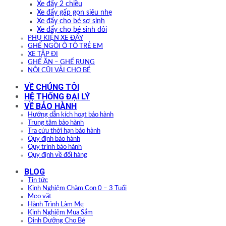
Xe đẩy 2 chiều
Xe đẩy gấp gọn siêu nhẹ
Xe đẩy cho bé sơ sinh
Xe đẩy cho bé sinh đôi
PHỤ KIỆN XE ĐẨY
GHẾ NGỒI Ô TÔ TRẺ EM
XE TẬP ĐI
GHẾ ĂN – GHẾ RUNG
NÔI CŨI VẢI CHO BÉ
VỀ CHÚNG TÔI
HỆ THỐNG ĐẠI LÝ
VỀ BẢO HÀNH
Hướng dẫn kích hoạt bảo hành
Trung tâm bảo hành
Tra cứu thời hạn bảo hành
Quy định bảo hành
Quy trình bảo hành
Quy định về đổi hàng
BLOG
Tin tức
Kinh Nghiệm Chăm Con 0 – 3 Tuổi
Mẹo vặt
Hành Trình Làm Mẹ
Kinh Nghiệm Mua Sắm
Dinh Dưỡng Cho Bé