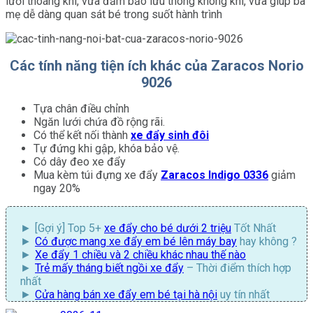
lưới thoáng khí, vừa đảm bảo lưu thông không khí, vừa giúp ba
mẹ dễ dàng quan sát bé trong suốt hành trình
Các tính năng tiện ích khác của Zaracos Norio
9026
Tựa chân điều chỉnh
Ngăn lưới chứa đồ rộng rãi.
Có thể kết nối thành
xe đẩy sinh đôi
Tự đứng khi gập, khóa bảo vệ.
Có dây đeo xe đẩy
Mua kèm túi đựng xe đẩy
Zaracos Indigo 0336
giảm
ngay 20%
[Gợi ý] Top 5+
xe đẩy cho bé dưới 2 triệu
Tốt Nhất
Có được mang xe đẩy em bé lên máy bay
hay không ?
Xe đẩy 1 chiều và 2 chiều khác nhau thế nào
Trẻ mấy tháng biết ngồi xe đẩy
– Thời điểm thích hợp
nhất
Cửa hàng bán xe đẩy em bé tại hà nội
uy tín nhất