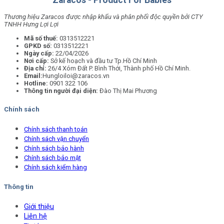
Zaracos - Product For Babies
Thương hiệu Zaracos được nhập khẩu và phân phối độc quyền bởi CTY
TNHH Hưng Lợi Lợi
Mã số thuế:
0313512221
GPKD số:
0313512221
Ngày cấp:
22/04/2026
Nơi cấp:
Sở kế hoạch và đầu tư Tp.Hồ Chí Minh
Địa chỉ:
26/4 Xóm Đất P. Bình Thới, Thành phố Hồ Chí Minh.
Email:
Hungloiloi@zaracos.vn
Hotline:
0901 322 106
Thông tin người đại diện:
Đào Thị Mai Phương
Chính sách
Chính sách thanh toán
Chính sách vận chuyển
Chính sách bảo hành
Chính sách bảo mật
Chính sách kiểm hàng
Thông tin
Giới thiệu
Liên hệ