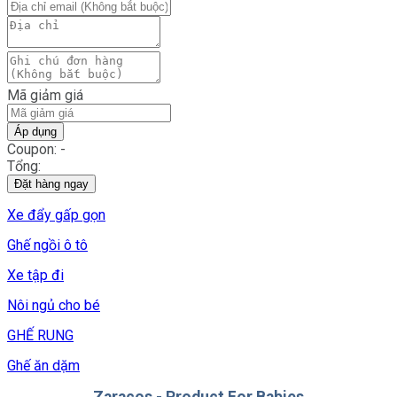
Mã giảm giá
Áp dụng
Coupon: -
Tổng:
Đặt hàng ngay
Xe đẩy gấp gọn
Ghế ngồi ô tô
Xe tập đi
Nôi ngủ cho bé
GHẾ RUNG
Ghế ăn dặm