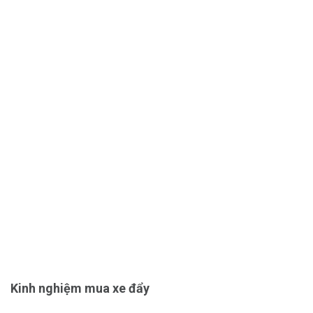
Các tiện ích khác của Zaracos Cavell 9036
Ngăn lưới chứa đồ rộng rãi.
Tựa chân nâng hạ linh hoạt.
Có thể chuyển đổi thành
xe đẩy đôi cho bé song sinh
bằng phụ kiện kết nối
Thanh chắn xe tháo rời nhanh chóng.
Kinh nghiệm mua xe đẩy