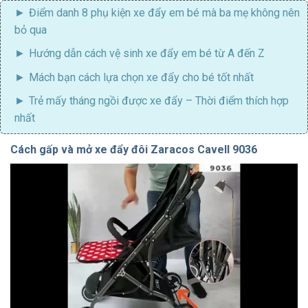
Điểm danh 8
phụ kiện xe đẩy em bé mà ba mẹ
không nên
bỏ qua
Hướng dẫn cách
vệ sinh xe đẩy em bé
từ A đến Z
Mách bạn cách lựa chọn
xe đẩy cho bé tốt nhất
Trẻ mấy tháng ngồi được xe đẩy
– Thời điểm thích hợp
nhất
Cách gấp và mở xe đẩy đôi Zaracos Cavell 9036