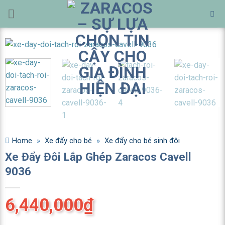
Bỏ
qua
nội
dung
Home
»
Xe đẩy cho bé
»
Xe đẩy cho bé sinh đôi
Xe Đẩy Đôi Lắp Ghép Zaracos Cavell
9036
6,440,000
₫