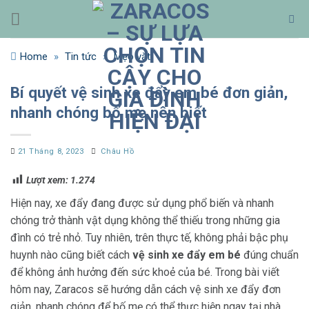
Bỏ
qua
nội
Home
»
Tin tức
»
Mẹo vặt
dung
Bí quyết vệ sinh xe đẩy em bé đơn giản,
nhanh chóng bố mẹ nên biết
21 Tháng 8, 2023
Châu Hồ
Lượt xem:
1.274
Hiện nay, xe đẩy đang được sử dụng phổ biến và nhanh
chóng trở thành vật dụng không thể thiếu trong những gia
đình có trẻ nhỏ. Tuy nhiên, trên thực tế, không phải bậc phụ
huynh nào cũng biết cách
vệ sinh xe đẩy em bé
đúng chuẩn
để không ảnh hưởng đến sức khoẻ của bé. Trong bài viết
hôm nay, Zaracos sẽ hướng dẫn cách vệ sinh xe đẩy đơn
giản, nhanh chóng để bố mẹ có thể thực hiện ngay tại nhà