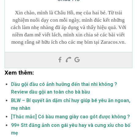
Xin chào, mình là Châu Hồ, mẹ của hai bé. Từ trải
nghiệm nuôi dạy con mỗi ngày, mình đúc kết những
cách làm nhẹ nhàng đã áp dụng và thấy hiệu quả. Với
niềm đam mê viết lách, mình xin chia sẻ các bài viết
mong rằng sẽ hữu ích cho các mẹ bỉm tại Zaracos.vn.
Xem thêm:
Dầu gội đầu có ảnh hưởng đến thai nhi không ?
Review dầu gội an toàn cho bà bầu
BLW – Bí quyết ăn dặm chỉ huy giúp bé yêu ăn ngoan,
mẹ nhàn
[Thắc mắc] Có bầu mang giày cao gót được không ?
99+ Stt đăng ảnh con gái yêu hay và cưng xỉu cho bố
mẹ