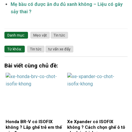
Mẹ bầu có được ăn đu đủ xanh không – Liệu có gây
sảy thai ?
Danh mục:
Mẹo vặt
Tin tức
Từ khóa:
Tin tức
tư vấn xe đẩy
Bài viết cùng chủ đề:
Honda BR-V có ISOFIX
Xe Xpander có ISOFIX
không ? Lắp ghế trẻ em thế
không ? Cách chọn ghế ô tô