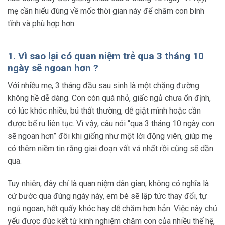
mẹ cần hiểu đúng về mốc thời gian này để chăm con bình
tĩnh và phù hợp hơn.
1. Vì sao lại có quan niệm trẻ qua 3 tháng 10
ngày sẽ ngoan hơn ?
Với nhiều mẹ, 3 tháng đầu sau sinh là một chặng đường
không hề dễ dàng. Con còn quá nhỏ, giấc ngủ chưa ổn định,
có lúc khóc nhiều, bú thất thường, dễ giật mình hoặc cần
được bế ru liên tục. Vì vậy, câu nói “qua 3 tháng 10 ngày con
sẽ ngoan hơn” đôi khi giống như một lời động viên, giúp mẹ
có thêm niềm tin rằng giai đoạn vất vả nhất rồi cũng sẽ dần
qua.
Tuy nhiên, đây chỉ là quan niệm dân gian, không có nghĩa là
cứ bước qua đúng ngày này, em bé sẽ lập tức thay đổi, tự
ngủ ngoan, hết quấy khóc hay dễ chăm hơn hẳn. Việc này chủ
yếu được đúc kết từ kinh nghiệm chăm con của nhiều thế hệ,