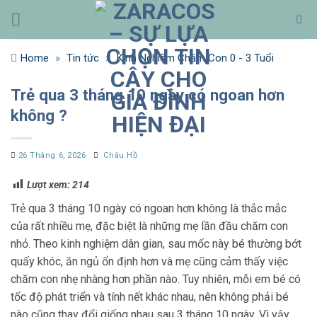
Bỏ
qua
nội
Home
»
Tin tức
»
Kinh Nghiệm Chăm Con 0 - 3 Tuổi
dung
Trẻ qua 3 tháng 10 ngày có ngoan hơn
không ?
26 Tháng 6, 2026
Châu Hồ
Lượt xem:
214
Trẻ qua 3 tháng 10 ngày có ngoan hơn không là thắc mắc
của rất nhiều mẹ, đặc biệt là những mẹ lần đầu chăm con
nhỏ. Theo kinh nghiệm dân gian, sau mốc này bé thường bớt
quấy khóc, ăn ngủ ổn định hơn và mẹ cũng cảm thấy việc
chăm con nhẹ nhàng hơn phần nào. Tuy nhiên, mỗi em bé có
tốc độ phát triển và tính nết khác nhau, nên không phải bé
nào cũng thay đổi giống nhau sau 3 tháng 10 ngày. Vì vậy,