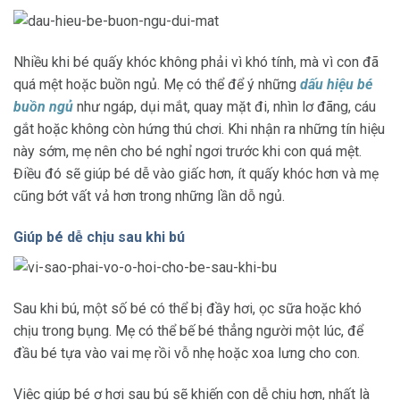
Nhiều khi bé quấy khóc không phải vì khó tính, mà vì con đã
quá mệt hoặc buồn ngủ. Mẹ có thể để ý những
dấu hiệu bé
buồn ngủ
như ngáp, dụi mắt, quay mặt đi, nhìn lơ đãng, cáu
gắt hoặc không còn hứng thú chơi. Khi nhận ra những tín hiệu
này sớm, mẹ nên cho bé nghỉ ngơi trước khi con quá mệt.
Điều đó sẽ giúp bé dễ vào giấc hơn, ít quấy khóc hơn và mẹ
cũng bớt vất vả hơn trong những lần dỗ ngủ.
Giúp bé dễ chịu sau khi bú
Sau khi bú, một số bé có thể bị đầy hơi, ọc sữa hoặc khó
chịu trong bụng. Mẹ có thể bế bé thẳng người một lúc, để
đầu bé tựa vào vai mẹ rồi vỗ nhẹ hoặc xoa lưng cho con.
Việc giúp bé ợ hơi sau bú sẽ khiến con dễ chịu hơn, nhất là