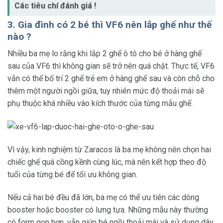
Các tiêu chí đánh giá !
3. Gia đình có 2 bé thì VF6 nên lắp ghế như thế
nào ?
Nhiều ba mẹ lo rằng khi lắp 2 ghế ô tô cho bé ở hàng ghế
sau của VF6 thì không gian sẽ trở nên quá chật. Thực tế, VF6
vẫn có thể bố trí 2 ghế trẻ em ở hàng ghế sau và còn chỗ cho
thêm một người ngồi giữa, tuy nhiên mức độ thoải mái sẽ
phụ thuộc khá nhiều vào kích thước của từng mẫu ghế.
Vì vậy, kinh nghiệm từ Zaracos là ba mẹ không nên chọn hai
chiếc ghế quá cồng kềnh cùng lúc, mà nên kết hợp theo độ
tuổi của từng bé để tối ưu không gian.
Nếu cả hai bé đều đã lớn, ba mẹ có thể ưu tiên các dòng
booster hoặc booster có lưng tựa. Những mẫu này thường
có form gọn hơn, vẫn giúp bé ngồi thoải mái và sử dụng dây