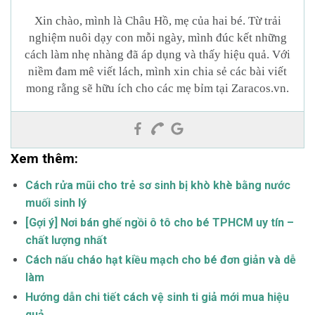
Xin chào, mình là Châu Hồ, mẹ của hai bé. Từ trải
nghiệm nuôi dạy con mỗi ngày, mình đúc kết những
cách làm nhẹ nhàng đã áp dụng và thấy hiệu quả. Với
niềm đam mê viết lách, mình xin chia sẻ các bài viết
mong rằng sẽ hữu ích cho các mẹ bỉm tại Zaracos.vn.
Xem thêm:
Cách rửa mũi cho trẻ sơ sinh bị khò khè bằng nước
muối sinh lý
[Gợi ý] Nơi bán ghế ngồi ô tô cho bé TPHCM uy tín –
chất lượng nhất
Cách nấu cháo hạt kiều mạch cho bé đơn giản và dễ
làm
Hướng dẫn chi tiết cách vệ sinh ti giả mới mua hiệu
quả