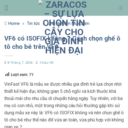
Bỏ
qua
nội
Home
»
Tin tức
»
Kinh Nghiệm Mua Sắm
dung
VF6 có ISOFIX không ? Cách chọn ghế ô
tô cho bé trên VF6
8 Tháng 7, 2026
Châu Hồ
Lượt xem:
71
VinFast VF6 là mẫu xe được nhiều gia đình trẻ lựa chọn nhờ
thiết kế hiện đại, không gian 5 chỗ ngồi và kích thước khá
thoải mái cho nhu cầu di chuyển hằng ngày. Tuy nhiên, với ba
mẹ có con nhỏ, một trong những câu hỏi thường gặp khi sử
dụng mẫu xe này là: VF6 có ISOFIX không và nên chọn ghế ô
tô cho bé như thế nào để vừa an toàn, vừa phù hợp với không
gian xe ?