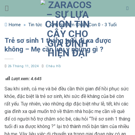
Bỏ
qua
nội
Home
»
Tin tức
»
Kinh Nghiệm Chăm Con 0 - 3 Tuổi
dung
Trẻ sơ sinh 1 tháng tuổi đi xa được
không – Mẹ cần lưu ý những gì ?
26 Tháng 11, 2024
Châu Hồ
Lượt xem:
4.645
Sau khi sinh, cả mẹ và bé đều cần thời gian để hồi phục sức
khỏe, đặc biệt là trẻ sơ sinh, khi sức đề kháng của bé còn
rất yếu. Tuy nhiên, vào những dịp đặc biệt như lễ, tết, khi các
gia đình xa quê muốn trở về thăm nhà hoặc mẹ cần về quê
để có người hỗ trợ chăm sóc bé, câu hỏi “Trẻ sơ sinh 1 tháng
tuổi đi xa được không ?” lại trở thành mối bận tâm của nhiều
bà mẹ. Vậy liệu việc di chuyển xa trong giai đoạn này có an