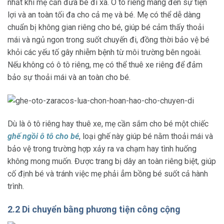
nhất khi mẹ cần đưa bé đi xa. Ô tô riêng mang đến sự tiện
lợi và an toàn tối đa cho cả mẹ và bé. Mẹ có thể dễ dàng
chuẩn bị không gian riêng cho bé, giúp bé cảm thấy thoải
mái và ngủ ngon trong suốt chuyến đi, đồng thời bảo vệ bé
khỏi các yếu tố gây nhiễm bệnh từ môi trường bên ngoài.
Nếu không có ô tô riêng, mẹ có thể thuê xe riêng để đảm
bảo sự thoải mái và an toàn cho bé.
Dù là ô tô riêng hay thuê xe, mẹ cần sắm cho bé một chiếc
ghế ngồi ô tô cho bé
, loại ghế này giúp bé nằm thoải mái và
bảo vệ trong trường hợp xảy ra va chạm hay tình huống
không mong muốn. Được trang bị dây an toàn riêng biệt, giúp
cố định bé và tránh việc mẹ phải ẳm bồng bé suốt cả hành
trình.
2.2 Di chuyển bằng phương tiện công cộng