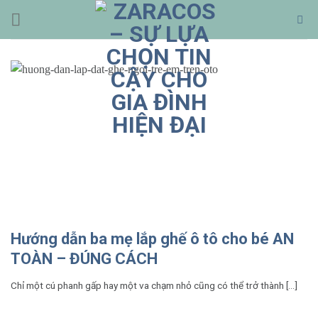
Bỏ
qua
nội
dung
Hướng dẫn ba mẹ lắp ghế ô tô cho bé AN
TOÀN – ĐÚNG CÁCH
Chỉ một cú phanh gấp hay một va chạm nhỏ cũng có thể trở thành [...]