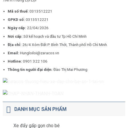
TNHH Hưng Lợi Lợi
Mã số thuế:
0313512221
GPKD số:
0313512221
Ngày cấp:
22/04/2026
Nơi cấp:
Sở kế hoạch và đầu tư Tp.Hồ Chí Minh
Địa chỉ:
26/4 Xóm Đất P. Bình Thới, Thành phố Hồ Chí Minh.
Email:
Hungloiloi@zaracos.vn
Hotline:
0901 322 106
Thông tin người đại diện:
Đào Thị Mai Phương
DANH MỤC SẢN PHẨM
Xe đẩy gấp gọn cho bé