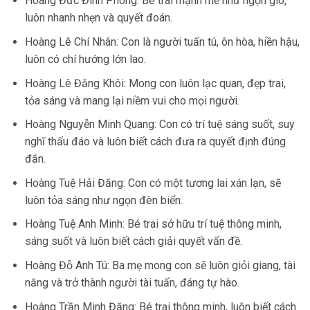
Hoàng Đức Đình Phong: Bé trai mạnh mẽ như ngọn gió,
luôn nhanh nhẹn và quyết đoán.
Hoàng Lê Chí Nhân: Con là người tuấn tú, ôn hòa, hiền hậu,
luôn có chí hướng lớn lao.
Hoàng Lê Đăng Khôi: Mong con luôn lạc quan, đẹp trai,
tỏa sáng và mang lại niềm vui cho mọi người.
Hoàng Nguyễn Minh Quang: Con có trí tuệ sáng suốt, suy
nghĩ thấu đáo và luôn biết cách đưa ra quyết định đúng
đắn.
Hoàng Tuệ Hải Đăng: Con có một tương lai xán lạn, sẽ
luôn tỏa sáng như ngọn đèn biển.
Hoàng Tuệ Anh Minh: Bé trai sở hữu trí tuệ thông minh,
sáng suốt và luôn biết cách giải quyết vấn đề.
Hoàng Đỗ Anh Tú: Ba mẹ mong con sẽ luôn giỏi giang, tài
năng và trở thành người tài tuấn, đáng tự hào.
Hoàng Trần Minh Đăng: Bé trai thông minh, luôn biết cách