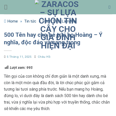
Bỏ
qua
nội
Home
»
Tin tức
»
Hành Trình Làm Mẹ
dung
500 Tên hay cho bé trai họ Hoàng – Ý
nghĩa, độc đáo và sang trọng
5 Tháng 11, 2025
Châu Hồ
Lượt xem:
995
Tên gọi của con không chỉ đơn giản là một danh xưng, mà
còn là một món quà đầu đời, là lời chúc phúc gửi gắm cả
tương lai tươi sáng phía trước. Nếu bạn mang họ Hoàng,
đừng lo, vì dưới đây là danh sách 500 tên hay dành cho bé
trai, vừa ý nghĩa lại vừa phù hợp với truyền thống, chắc chắn
sẽ khiến các mẹ yêu thích.