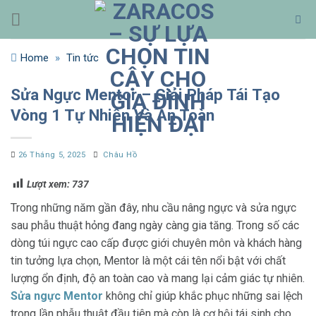
Bỏ
qua
nội
Home
»
Tin tức
dung
Sửa Ngực Mentor – Giải Pháp Tái Tạo
Vòng 1 Tự Nhiên Và An Toàn
26 Tháng 5, 2025
Châu Hồ
Lượt xem:
737
Trong những năm gần đây, nhu cầu nâng ngực và sửa ngực
sau phẫu thuật hỏng đang ngày càng gia tăng. Trong số các
dòng túi ngực cao cấp được giới chuyên môn và khách hàng
tin tưởng lựa chọn, Mentor là một cái tên nổi bật với chất
lượng ổn định, độ an toàn cao và mang lại cảm giác tự nhiên.
Sửa ngực Mentor
không chỉ giúp khắc phục những sai lệch
trong lần phẫu thuật đầu tiên mà còn là cơ hội tái sinh cho