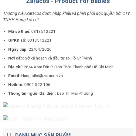
Zaracos - Product For Babies
Thương hiệu Zaracos được nhập khẩu và phân phối độc quyền bởi CTY
TNHH Hưng Lợi Lợi
Mã số thuế:
0313512221
GPKD số:
0313512221
Ngày cấp:
22/04/2026
Nơi cấp:
Sở kế hoạch và đầu tư Tp.Hồ Chí Minh
Địa chỉ:
26/4 Xóm Đất P. Bình Thới, Thành phố Hồ Chí Minh.
Email:
Hungloiloi@zaracos.vn
Hotline:
0901 322 106
Thông tin người đại diện:
Đào Thị Mai Phương
DANH MỤC SẢN PHẨM