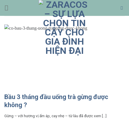
Bỏ
qua
nội
dung
Bầu 3 tháng đầu uống trà gừng được
không ?
Gừng – với hương vị ấm áp, cay nhẹ – từ lâu đã được xem [...]