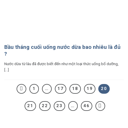
Bầu tháng cuối uống nước dừa bao nhiêu là đủ
?
Nước dừa từ lâu đã được biết đến như một loại thức uống bổ dưỡng,
[...]
1
…
17
18
19
20
21
22
23
…
46