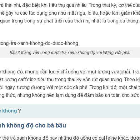
hai nhi, đặc biệt khi tiêu thụ quá nhiều. Trong thai kỳ, cơ thể c
 thể gây ra các tác dụng phụ như mất ngủ, lo âu, hoặc làm giảm 
rò quan trọng trong sự phát triển của thai nhi, nhất là trong ba thá
Bầu 3 tháng vẫn uống được trà xanh không độ với lượng vừa phải
h không độ, nhưng cần lưu ý chỉ uống với một lượng vừa phải. Trà
 lượng caffeine tiêu thụ trong thai kỳ vẫn rất quan trọng. Theo 
i ngày, tương đương với một cốc cà phê. Trong khi đó, một chai
ởng thức, nhưng không nên lạm dụng để đảm bảo an toàn cho sức
c không
?
xanh không độ cho bà bầu
 thế trà xanh không độ hay những đồ uống có caffeine khác, dưới 