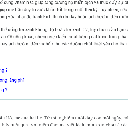
bổ sung vitamin C, giúp tăng cường hệ miễn dịch và thúc đẩy sự p
 giúp mẹ bầu duy trì sức khỏe tốt trong suốt thai kỳ. Tuy nhiên, 
ợng vừa phải để tránh kích thích dạ dày hoặc ảnh hưởng đến mức
 thể uống trà xanh không độ hoặc trà xanh C2, tuy nhiên cần hạn 
 các đồ uống khác, nhưng việc kiểm soát lượng caffeine trong thai
ay ảnh hưởng đến sự hấp thụ các dưỡng chất thiết yếu cho thai 
ông
?
ông lãng phí
ng
?
âu Hồ, mẹ của hai bé. Từ trải nghiệm nuôi dạy con mỗi ngày, 
thấy hiệu quả. Với niềm đam mê viết lách, mình xin chia sẻ các