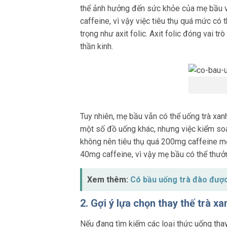
thể ảnh hưởng đến sức khỏe của mẹ bầu và t
caffeine, vì vậy việc tiêu thụ quá mức có
trọng như axit folic. Axit folic đóng vai t
thần kinh.
Tuy nhiên, mẹ bầu vẫn có thể uống trà xan
một số đồ uống khác, nhưng việc kiểm soát
không nên tiêu thụ quá 200mg caffeine mỗ
40mg caffeine, vì vậy mẹ bầu có thể thư
Xem thêm:
Có bầu uống trà đào đượ
2. Gợi ý lựa chọn thay thế trà 
Nếu đang tìm kiếm các loại thức uống thay