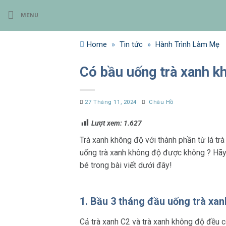
Bỏ
MENU
qua
nội
dung
Home
»
Tin tức
»
Hành Trình Làm Mẹ
Có bầu uống trà xanh k
27 Tháng 11, 2024
Châu Hồ
Lượt xem:
1.627
Trà xanh không độ với thành phần từ lá trà
uống trà xanh không độ được không ? Hãy 
bé trong bài viết dưới đây!
1. Bầu 3 tháng đầu uống trà xa
Cả trà xanh C2 và trà xanh không độ đều có