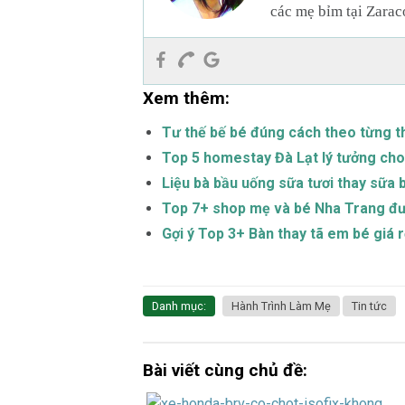
các mẹ bỉm tại Zarac
Xem thêm:
Tư thế bế bé đúng cách theo từng th
Top 5 homestay Đà Lạt lý tưởng cho 
Liệu bà bầu uống sữa tươi thay sữa
Top 7+ shop mẹ và bé Nha Trang đượ
Gợi ý Top 3+ Bàn thay tã em bé giá r
Danh mục:
Hành Trình Làm Mẹ
Tin tức
Bài viết cùng chủ đề: