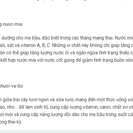
bổ dưỡng cho mẹ bầu, đặc biệt trong các tháng mang thai. Nước 
ali, sắt và vitamin A, B, C. Những vi chất này không chỉ giúp tă
còn có thể giúp tăng lượng nước ối và ngăn ngừa tình trạng thiếu 
 kết hợp nước mía với nước cốt gừng để giảm tình trạng buồn nôn
ời giữa trái cây tươi ngon và sữa tươi, mang đến một thức uống 
 táo, nho… để làm sinh tố, cung cấp lượng vitamin, canxi, chất xơ và
ươi mới và cung cấp năng lượng dồi dào cho mẹ bầu trong suốt cả
ong thai kỳ.