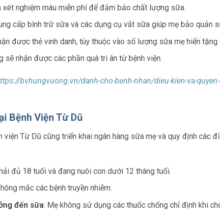
m xét nghiệm máu miễn phí để đảm bảo chất lượng sữa.
cung cấp bình trữ sữa và các dụng cụ vắt sữa giúp mẹ bảo quản s
hận được thẻ vinh danh, tùy thuộc vào số lượng sữa mẹ hiến tặng (
g sẽ nhận được các phần quà tri ân từ bệnh viện.
ttps://bvhungvuong.vn/danh-cho-benh-nhan/dieu-kien-va-quyen-lo
ại Bệnh Viện Từ Dũ
h viện Từ Dũ
cũng triển khai ngân hàng sữa mẹ và quy định các đi
hải đủ 18 tuổi và đang nuôi con dưới 12 tháng tuổi.
không mắc các bệnh truyền nhiễm.
ởng đến sữa
: Mẹ không sử dụng các thuốc chống chỉ định khi ch