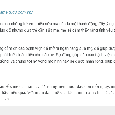
uame.tudu.com.vn/
ích cho những trẻ em thiếu sữa mà còn là một hành động đầy ý n
giúp đỡ những đứa trẻ cần sữa mẹ, mẹ sẽ cảm thấy rằng tình yêu
ọng cảm ơn các bệnh viện đã mở ra ngân hàng sữa mẹ, đã giúp được
hát triển toàn diện cho các bé. Sự đóng góp của các bệnh viện 
 đồng, và chúng tôi hy vọng mô hình này sẽ được nhân rộng, giúp đ
âu Hồ, mẹ của hai bé. Từ trải nghiệm nuôi dạy con mỗi ngày, 
thấy hiệu quả. Với niềm đam mê viết lách, mình xin chia sẻ các
os.vn.