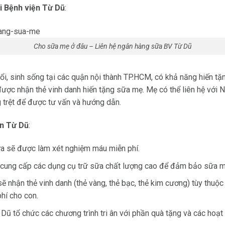
i Bệnh viện Từ Dũ
:
Cho sữa mẹ ở đâu – Liên hệ ngân hàng sữa BV Từ Dũ
i, sinh sống tại các quận nội thành TP.HCM, có khả năng hiến tặn
ược nhận thẻ vinh danh hiến tặng sữa mẹ. Mẹ có thể liên hệ với
N
ng trệt để được tư vấn và hướng dẫn.
ện Từ Dũ
:
ữa sẽ được làm xét nghiệm máu miễn phí.
n cung cấp các dụng cụ trữ sữa chất lượng cao để đảm bảo sữa 
sẽ nhận thẻ vinh danh (thẻ vàng, thẻ bạc, thẻ kim cương) tùy thuộ
hí cho con.
 Dũ tổ chức các chương trình tri ân với phần quà tặng và các hoạ