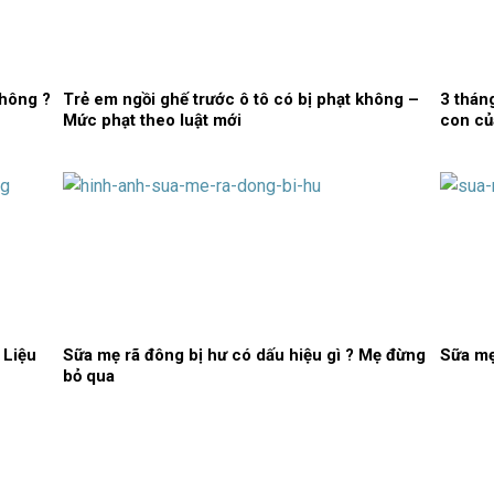
không ?
Trẻ em ngồi ghế trước ô tô có bị phạt không –
3 thán
Mức phạt theo luật mới
con củ
 Liệu
Sữa mẹ rã đông bị hư có dấu hiệu gì ? Mẹ đừng
Sữa mẹ
bỏ qua