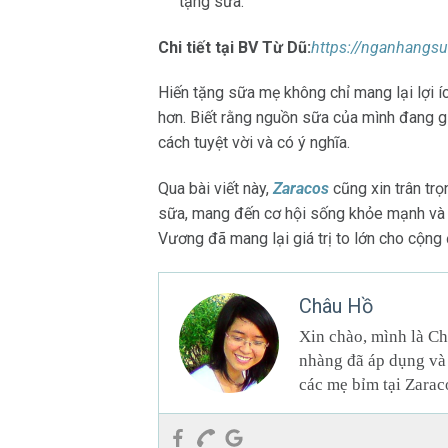
tặng sữa.
Chi tiết tại BV Từ Dũ:
https://nganhangs
Hiến tặng sữa mẹ không chỉ mang lại lợi 
hơn. Biết rằng nguồn sữa của mình đang 
cách tuyệt vời và có ý nghĩa.
Qua bài viết này,
Zaracos
cũng xin trân tr
sữa, mang đến cơ hội sống khỏe mạnh và p
Vương đã mang lại giá trị to lớn cho cộng
Châu Hồ
Xin chào, mình là Ch
nhàng đã áp dụng và 
các mẹ bỉm tại Zarac