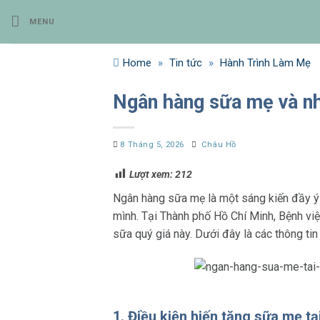
Bỏ
MENU
qua
nội
dung
Home
»
Tin tức
»
Hành Trình Làm Mẹ
Ngân hàng sữa mẹ và nh
8 Tháng 5, 2026
Châu Hồ
Lượt xem:
212
Ngân hàng sữa mẹ là một sáng kiến đầy ý 
mình. Tại Thành phố Hồ Chí Minh, Bệnh vi
sữa quý giá này. Dưới đây là các thông tin 
1. Điều kiện hiến tặng sữa mẹ 