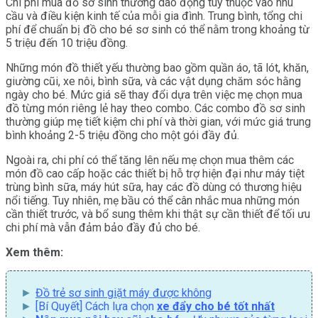
Chi phí mua đồ sơ sinh thường dao động tùy thuộc vào nhu
cầu và điều kiện kinh tế của mỗi gia đình. Trung bình, tổng chi
phí để chuẩn bị đồ cho bé sơ sinh có thể nằm trong khoảng từ
5 triệu đến 10 triệu đồng.
Những món đồ thiết yếu thường bao gồm quần áo, tã lót, khăn,
giường cũi, xe nôi, bình sữa, và các vật dụng chăm sóc hằng
ngày cho bé. Mức giá sẽ thay đổi dựa trên việc mẹ chọn mua
đồ từng món riêng lẻ hay theo combo. Các combo đồ sơ sinh
thường giúp mẹ tiết kiệm chi phí và thời gian, với mức giá trung
bình khoảng 2-5 triệu đồng cho một gói đầy đủ.
Ngoài ra, chi phí có thể tăng lên nếu mẹ chọn mua thêm các
món đồ cao cấp hoặc các thiết bị hỗ trợ hiện đại như máy tiệt
trùng bình sữa, máy hút sữa, hay các đồ dùng có thương hiệu
nổi tiếng. Tuy nhiên, mẹ bầu có thể cân nhắc mua những món
cần thiết trước, và bổ sung thêm khi thật sự cần thiết để tối ưu
chi phí mà vẫn đảm bảo đầy đủ cho bé.
Xem thêm:
Đồ trẻ sơ sinh giặt máy được không
[Bí Quyết] Cách lựa chọn
xe đẩy cho bé tốt nhất