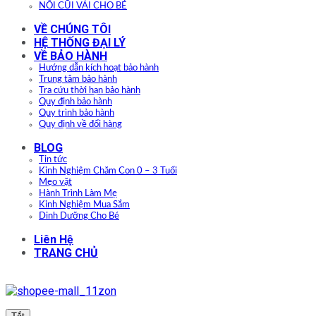
NÔI CŨI VẢI CHO BÉ
VỀ CHÚNG TÔI
HỆ THỐNG ĐẠI LÝ
VỀ BẢO HÀNH
Hướng dẫn kích hoạt bảo hành
Trung tâm bảo hành
Tra cứu thời hạn bảo hành
Quy định bảo hành
Quy trình bảo hành
Quy định về đổi hàng
BLOG
Tin tức
Kinh Nghiệm Chăm Con 0 – 3 Tuổi
Mẹo vặt
Hành Trình Làm Mẹ
Kinh Nghiệm Mua Sắm
Dinh Dưỡng Cho Bé
Liên Hệ
TRANG CHỦ