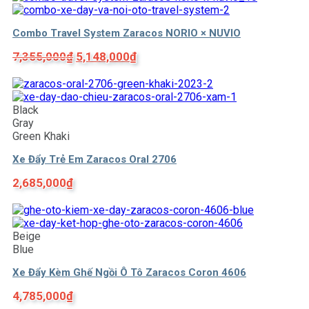
Combo Travel System Zaracos NORIO × NUVIO
Giá
Giá
7,355,000
₫
5,148,000
₫
gốc
hiện
là:
tại
7,355,000₫.
là:
Black
5,148,000₫.
Gray
Green Khaki
Xe Đẩy Trẻ Em Zaracos Oral 2706
2,685,000
₫
Beige
Blue
Xe Đẩy Kèm Ghế Ngồi Ô Tô Zaracos Coron 4606
4,785,000
₫