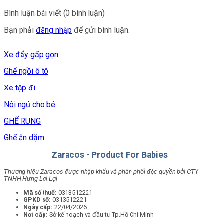
Bình luận bài viết (0 bình luận)
Bạn phải
đăng nhập
để gửi bình luận.
Xe đẩy gấp gọn
Ghế ngồi ô tô
Xe tập đi
Nôi ngủ cho bé
GHẾ RUNG
Ghế ăn dặm
Zaracos - Product For Babies
Thương hiệu Zaracos được nhập khẩu và phân phối độc quyền bởi CTY
TNHH Hưng Lợi Lợi
Mã số thuế:
0313512221
GPKD số:
0313512221
Ngày cấp:
22/04/2026
Nơi cấp:
Sở kế hoạch và đầu tư Tp.Hồ Chí Minh