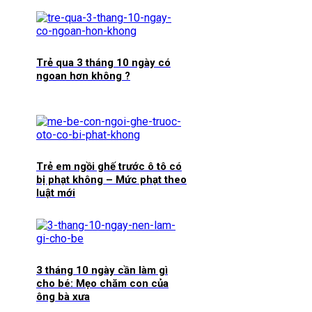
Trẻ qua 3 tháng 10 ngày có
ngoan hơn không ?
Trẻ em ngồi ghế trước ô tô có
bị phạt không – Mức phạt theo
luật mới
3 tháng 10 ngày cần làm gì
cho bé: Mẹo chăm con của
ông bà xưa