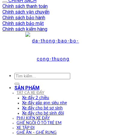
CHÍNH SÁCH
Chính sách thanh toán
Chính sách vận chuyển
Chính sách bảo hành
Chính sách bảo mật
Chính sách kiểm hàng
Tìm
kiếm:
SẢN PHẨM
TẤT CẢ XE ĐẨY
Xe đẩy 2 chiều
Xe đẩy gấp gọn siêu nhẹ
Xe đẩy cho bé sơ sinh
Xe đẩy cho bé sinh đôi
PHỤ KIỆN XE ĐẨY
GHẾ NGỒI Ô TÔ TRẺ EM
XE TẬP ĐI
GHẾ ĂN – GHẾ RUNG