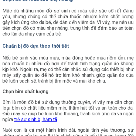
Mặc dù những món đồ sơ sinh có màu sắc sặc sỡ rất đáng
yêu, nhưng chúng có thể chứa thuốc nhuộm kém chất lượng
gây kích ứng cho da bé, dễ dẫn đến viêm da. Vì vậy, mẹ nên ưu
tiên chọn đồ có màu nhẹ nhàng, trung tính để đảm bảo an toàn
cho làn da nhạy cảm của trẻ.
Chuẩn bị đồ dựa theo thời tiết
Nếu bé sinh vào mùa mưa, mùa đông hoặc mùa nồm ẩm, mẹ
nên chuẩn bị nhiều đồ hơn để tránh tình trạng quần áo không
kịp khô. Ngoài ra, mẹ có thể cân nhắc sử dụng các thiết bị như
máy sấy quần áo để hỗ trợ làm khô nhanh, giúp quần áo của
bé luôn sạch sẽ, tránh bị ẩm mốc và mùi khó chịu.
Chọn bỉm chất lượng
Bỉm là món đồ bé sử dụng thường xuyên, vì vậy mẹ cần chọn
loại bỉm có chất liệu mềm mịn, thấm hút tốt và an toàn cho da.
Điều này sẽ giúp bé luôn khô thoáng, tránh kích ứng da và ngăn
ngừa
trẻ sơ sinh bị hăm tã
Nuôi con là cả một hành trình dài, ngoài tình yêu thương, sự
chăm sóc của ba mẹ thì tài chính cũng là yếu tố quan trọng. Sẽ