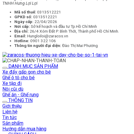
TNHH Hưng Lợi Lợi
Mã số thuế:
0313512221
GPKD số:
0313512221
Ngày cấp:
22/04/2026
Nơi cấp:
Sở kế hoạch và đầu tư Tp.Hồ Chí Minh
Địa chỉ:
26/4 Xóm Đất P. Bình Thới, Thành phố Hồ Chí Minh.
Email:
Hungloiloi@zaracos.vn
Hotline:
0901 322 106
Thông tin người đại diện:
Đào Thị Mai Phương
DANH MỤC SẢN PHẨM
Xe đẩy gấp gọn cho bé
Ghế ô tô cho bé
Xe tập đi
Nôi cũi dù
Ghế ăn - Ghế rung
THÔNG TIN
Giới thiệu
Liên hệ
Tin tức
Sản phẩm
Hướng dẫn mua hàng