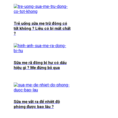
Trẻ uống sữa mẹ trữ đông có
tốt không ? Liệu có bị mất chất
?
Sữa mẹ rã đông bị hư có dấu
hiệu gì ? Mẹ đừng bỏ qua
Sữa mẹ vắt ra để nhiệt độ
phòng được bao lâu ?