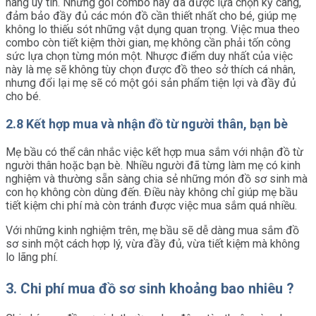
hàng uy tín. Những gói combo này đã được lựa chọn kỹ càng,
đảm bảo đầy đủ các món đồ cần thiết nhất cho bé, giúp mẹ
không lo thiếu sót những vật dụng quan trọng. Việc mua theo
combo còn tiết kiệm thời gian, mẹ không cần phải tốn công
sức lựa chọn từng món một. Nhược điểm duy nhất của việc
này là mẹ sẽ không tùy chọn được đồ theo sở thích cá nhân,
nhưng đổi lại mẹ sẽ có một gói sản phẩm tiện lợi và đầy đủ
cho bé.
2.8 Kết hợp mua và nhận đồ từ người thân, bạn bè
Mẹ bầu có thể cân nhắc việc kết hợp mua sắm với nhận đồ từ
người thân hoặc bạn bè. Nhiều người đã từng làm mẹ có kinh
nghiệm và thường sẵn sàng chia sẻ những món đồ sơ sinh mà
con họ không còn dùng đến. Điều này không chỉ giúp mẹ bầu
tiết kiệm chi phí mà còn tránh được việc mua sắm quá nhiều.
Với những kinh nghiệm trên, mẹ bầu sẽ dễ dàng mua sắm đồ
sơ sinh một cách hợp lý, vừa đầy đủ, vừa tiết kiệm mà không
lo lãng phí.
3.
Chi phí mua đồ sơ sinh khoảng bao nhiêu ?