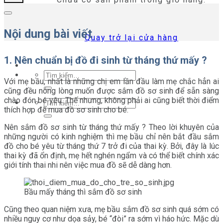
Nội dung bài viết
Quay trở lại cửa hàng
1. Nên chuẩn bị đồ đi sinh từ tháng thứ mấy ?
Tìm
Với mẹ bầu, nhất là những chị em lần đầu làm mẹ chắc hẳn ai
kiếm:
cũng đều nóng lòng muốn được sắm đồ sơ sinh để sẵn sàng
chào đón bé yêu. Thế nhưng, không phải ai cũng biết thời điểm
Tìm
thích hợp để mua đồ sơ sinh cho bé.
kiếm:
Nên sắm đồ sơ sinh từ tháng thứ mấy ? Theo lời khuyên của
những người có kinh nghiệm thì mẹ bầu chỉ nên bắt đầu sắm
đồ cho bé yêu từ tháng thứ 7 trở đi của thai kỳ. Bởi, đây là lúc
thai kỳ đã ổn định, mẹ hết nghén ngẩm và có thể biết chính xác
giới tính thai nhi nên việc mua đồ sẽ dễ dàng hơn.
Bầu mấy tháng thì sắm đồ sơ sinh
Cũng theo quan niệm xưa, mẹ bầu sắm đồ sơ sinh quá sớm có
nhiều nguy cơ như dọa sảy, bé “đòi” ra sớm vì háo hức. Mặc dù