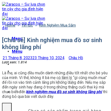
Bỏ
qua
nội
dung
Home
»
Tin tức
»
Kinh Nghiệm Mua Sắm
Menu
[Chia sẻ] Kinh nghiệm mua đồ sơ sinh
không lãng phí
Menu
21 Tháng 8, 2023
23 Tháng 10, 2024
Châu Hồ
Lượt xem:
1.814
Là mẹ, ai cũng đều muốn dành những điều tốt nhất cho bé yêu
của mình. Vì thế, không ít bà mẹ có tâm lý “gì cũng muốn mua”
để rồi rơi vào tình cảnh lãng phí không dùng đến. Nếu mẹ sắp
đến ngày sinh hay đang ở trong những tháng cuối thai kỳ mà
chưa biết đến
kinh nghiệm mua đồ sơ sinh không lãng phí
thì
đừng bỏ qua bài viết dưới đây.
Chưa có sản phẩm trong giỏ hàng.