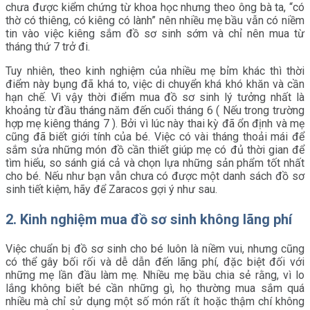
chưa được kiểm chứng từ khoa học nhưng theo ông bà ta, “có
thờ có thiêng, có kiêng có lành” nên nhiều mẹ bầu vẫn có niềm
tin vào việc kiêng sắm đồ sơ sinh sớm và chỉ nên mua từ
tháng thứ 7 trở đi.
Tuy nhiên, theo kinh nghiệm của nhiều mẹ bỉm khác thì thời
điểm này bụng đã khá to, việc di chuyển khá khó khăn và cần
hạn chế. Vì vậy thời điểm mua đồ sơ sinh lý tưởng nhất là
khoảng từ đầu tháng năm đến cuối tháng 6 ( Nếu trong trường
hợp mẹ kiêng tháng 7 ). Bởi vì lúc này thai kỳ đã ổn định và mẹ
cũng đã biết giới tính của bé. Việc có vài tháng thoải mái để
sắm sửa những món đồ cần thiết giúp mẹ có đủ thời gian để
tìm hiểu, so sánh giá cả và chọn lựa những sản phẩm tốt nhất
cho bé. Nếu như bạn vẫn chưa có được một danh sách đồ sơ
sinh tiết kiệm, hãy để Zaracos gợi ý như sau.
2. Kinh nghiệm mua đồ sơ sinh không lãng phí
Việc chuẩn bị đồ sơ sinh cho bé luôn là niềm vui, nhưng cũng
có thể gây bối rối và dễ dẫn đến lãng phí, đặc biệt đối với
những mẹ lần đầu làm mẹ. Nhiều mẹ bầu chia sẻ rằng, vì lo
lắng không biết bé cần những gì, họ thường mua sắm quá
nhiều mà chỉ sử dụng một số món rất ít hoặc thậm chí không