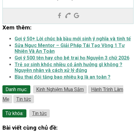
Xem thêm:
Gợi ý 50+ Lời chúc bà bầu mới sinh ý nghĩa và tinh tế
Sửa Ngực Mentor – Giải Pháp Tái Tạo Vòng 1 Tự
Nhiên Và An Toàn
Gợi ý 500 tên hay cho bé trai họ Nguyễn 3 chữ 2026
Trẻ sơ sinh khóc nhiều có ảnh hưởng gì không ?
Nguyên nhân và cách xử lý đúng
Bầu thai đôi tăng bao nhiêu kg là an toàn ?
Danh mục:
Kinh Nghiệm Mua Sắm
Hành Trình Làm
Mẹ
Tin tức
Từ khóa:
Tin tức
Bài viết cùng chủ đề: