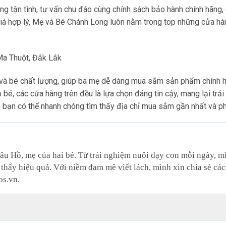
ng tận tình, tư vấn chu đáo cùng chính sách bảo hành chính hãng,
giá hợp lý, Mẹ và Bé Chánh Long luôn nằm trong top những cửa h
Ma Thuột, Đắk Lắk
và bé chất lượng, giúp ba mẹ dễ dàng mua sắm sản phẩm chính hã
 bé, các cửa hàng trên đều là lựa chọn đáng tin cậy, mang lại trả
n, bạn có thể nhanh chóng tìm thấy địa chỉ mua sắm gần nhất và p
âu Hồ, mẹ của hai bé. Từ trải nghiệm nuôi dạy con mỗi ngày, 
thấy hiệu quả. Với niềm đam mê viết lách, mình xin chia sẻ các
os.vn.