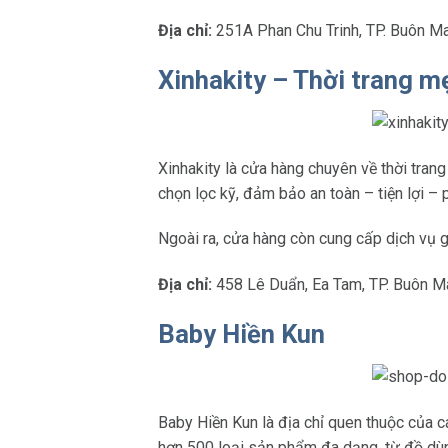
Địa chỉ:
251A Phan Chu Trinh, TP. Buôn M
Xinhakity – Thời trang m
Xinhakity là cửa hàng chuyên về thời tra
chọn lọc kỹ, đảm bảo an toàn – tiện lợi – 
Ngoài ra, cửa hàng còn cung cấp dịch vụ 
Địa chỉ:
458 Lê Duẩn, Ea Tam, TP. Buôn M
Baby Hiền Kun
Baby Hiền Kun là địa chỉ quen thuộc của 
hơn 500 loại sản phẩm đa dạng, từ đồ dùn