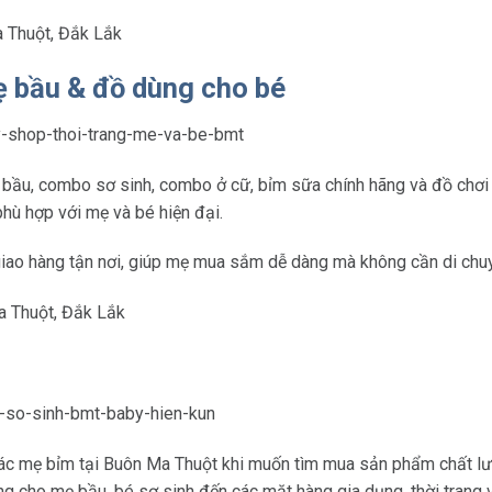
a Thuột, Đắk Lắk
ẹ bầu & đồ dùng cho bé
ng bầu, combo sơ sinh, combo ở cữ, bỉm sữa chính hãng và đồ chơ
phù hợp với mẹ và bé hiện đại.
giao hàng tận nơi, giúp mẹ mua sắm dễ dàng mà không cần di chu
a Thuột, Đắk Lắk
các mẹ bỉm tại Buôn Ma Thuột khi muốn tìm mua sản phẩm chất l
g cho mẹ bầu, bé sơ sinh đến các mặt hàng gia dụng, thời trang 