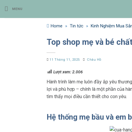
Bỏ
MENU
qua
nội
dung
Home
»
Tin tức
»
Kinh Nghiệm Mua S
Top shop mẹ và bé chất
11 Tháng 11, 2025
Châu Hồ
Lượt xem:
2.006
Hành trình làm mẹ luôn đầy ắp yêu thương
lợi và phù hợp – chính là một phần của hà
tìm thấy mọi điều cần thiết cho con yêu.
Hệ thống mẹ bầu và em b