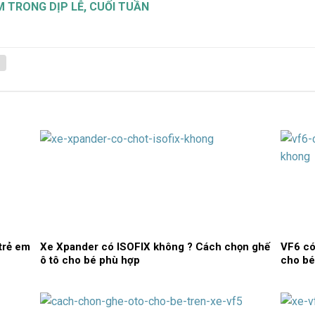
CM TRONG DỊP LỄ, CUỐI TUẦN
trẻ em
Xe Xpander có ISOFIX không ? Cách chọn ghế
VF6 có
ô tô cho bé phù hợp
cho bé