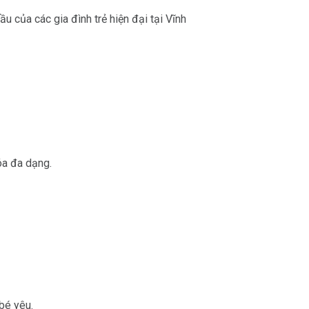
u của các gia đình trẻ hiện đại tại Vĩnh
óa đa dạng.
bé yêu.