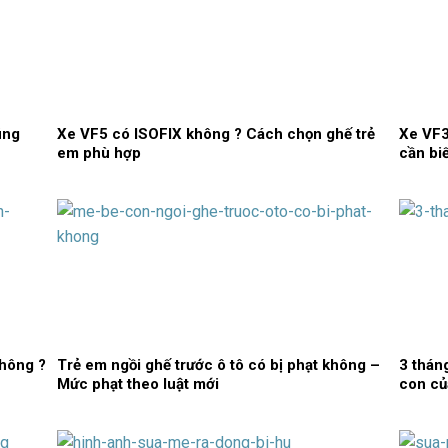
úng
Xe VF5 có ISOFIX không ? Cách chọn ghế trẻ
Xe VF3
em phù hợp
cần bi
không ?
Trẻ em ngồi ghế trước ô tô có bị phạt không –
3 thán
Mức phạt theo luật mới
con củ