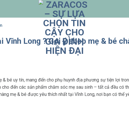
ắm
ại Vĩnh Long ? Gợi ý shop mẹ & bé ch
 & bé uy tín, mang đến cho phụ huynh địa phương sự tiện lợi tr
h cho đến các sản phẩm chăm sóc mẹ sau sinh – tất cả đều có thể 
àng mẹ & bé được yêu thích nhất tại Vĩnh Long, nơi bạn có thể 