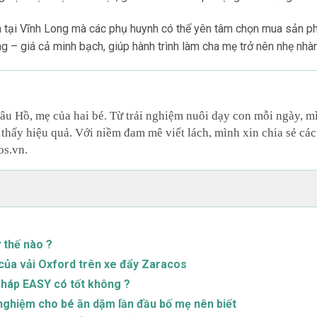
n tại Vĩnh Long mà các phụ huynh có thể yên tâm chọn mua sản p
 – giá cả minh bạch, giúp hành trình làm cha mẹ trở nên nhẹ nhàn
âu Hồ, mẹ của hai bé. Từ trải nghiệm nuôi dạy con mỗi ngày, 
thấy hiệu quả. Với niềm đam mê viết lách, mình xin chia sẻ các
os.vn.
ư thế nào ?
m của vải Oxford trên xe đẩy Zaracos
pháp EASY có tốt không ?
nghiệm cho bé ăn dặm lần đầu bố mẹ nên biết