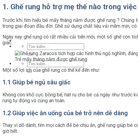
1. Ghế rung hỗ trợ mẹ thế nào trong việ
Trước khi tìm hiểu bé mấy tháng nằm được ghế rung ? Chúng t
trong giai đoạn đầu đời. Ghế sử dụng chất liệu vải mềm mịn, có
Ngày nay ghế rung có rất nhiều cải tiến mới, một số ghế còn tích
giác.
Tìm
kiếm:
Trẻ mấy tháng nằm được ghế rung
Tìm
kiếm:
Một số lợi ích của ghế rung có thể kể đến như:
1.1 Giúp bé ngủ sâu giấc
Không còn khổ cực bồng bế, hát ru cho bé cả ngày như trước ki
rung tự động vô cùng an toàn.
1.2 Giúp việc ăn uống của bé trở nên dễ dàng
Thay vì dỗ dành, tìm mọi cách để bé chịu ăn, ghế rung giúp bé
giờ hết.