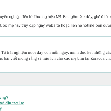
 nghiệp đến từ Thương hiệu Mỹ. Bao gồm: Xe đẩy, ghế ô tô, xe 
bố mẹ hãy truy cập ngay website hoặc liên hệ hotline bên dưới 
. Từ trải nghiệm nuôi dạy con mỗi ngày, mình đúc kết những cá
ác bài viết mong rằng sẽ hữu ích cho các mẹ bỉm tại Zaracos.vn.
hông?
và địu trợ lực
y