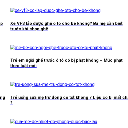
ợp
Xe VF3 lắp được ghế ô tô cho bé không? Ba mẹ cần biết
trước khi chọn ghế
Trẻ em ngồi ghế trước ô tô có bị phạt không – Mức phạt
theo luật mới
ông
Trẻ uống sữa mẹ trữ đông có tốt không ? Liệu có bị mất ch
?