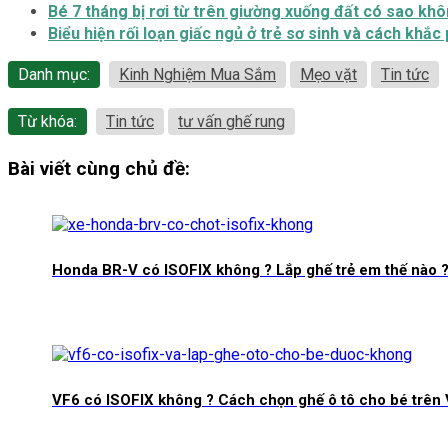
Bé 7 tháng bị rơi từ trên giường xuống đất có sao khô
Biểu hiện rối loạn giấc ngủ ở trẻ sơ sinh và cách khắc
Danh mục:
Kinh Nghiệm Mua Sắm
Mẹo vặt
Tin tức
Từ khóa:
Tin tức
tư vấn ghế rung
Bài viết cùng chủ đề:
Honda BR-V có ISOFIX không ? Lắp ghế trẻ em thế nào 
VF6 có ISOFIX không ? Cách chọn ghế ô tô cho bé trên