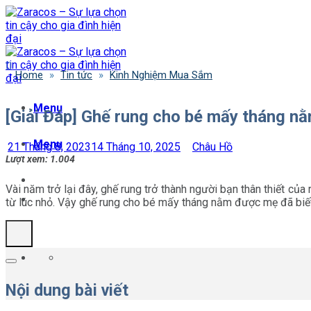
Bỏ
qua
nội
dung
Home
»
Tin tức
»
Kinh Nghiệm Mua Sắm
Menu
[Giải Đáp] Ghế rung cho bé mấy tháng n
Menu
21 Tháng 8, 2023
14 Tháng 10, 2025
Châu Hồ
Lượt xem:
1.004
Vài năm trở lại đây, ghế rung trở thành người bạn thân thiết của
từ lúc nhỏ. Vậy ghế rung cho bé mấy tháng nằm được mẹ đã biết 
Nội dung bài viết