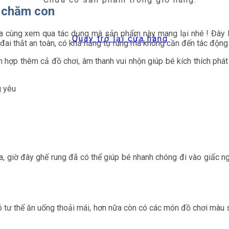
c chăm con
a cùng xem qua tác dụng mà sản phẩm này mang lại nhé ! Đây l
Quay trở lại cửa hàng
 đai thắt an toàn, có khả năng tự rung mà không cần đến tác động
 hợp thêm cả đồ chơi, âm thanh vui nhộn giúp bé kích thích phát tr
a, giờ đây ghế rung đã có thể giúp bé nhanh chóng đi vào giấc n
 có tư thế ăn uống thoải mái, hơn nữa còn có các món đồ chơi mà