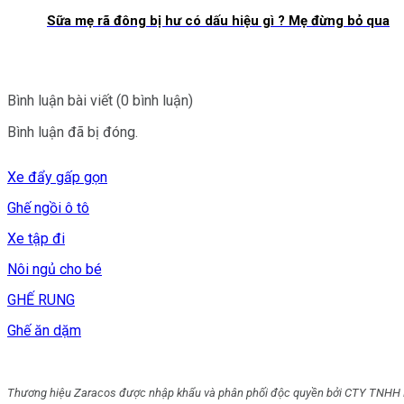
Sữa mẹ rã đông bị hư có dấu hiệu gì ? Mẹ đừng bỏ qua
Bình luận bài viết (0 bình luận)
Bình luận đã bị đóng.
Xe đẩy gấp gọn
Ghế ngồi ô tô
Xe tập đi
Nôi ngủ cho bé
GHẾ RUNG
Ghế ăn dặm
Thương hiệu Zaracos được nhập khẩu và phân phối độc quyền bởi CTY TNHH 