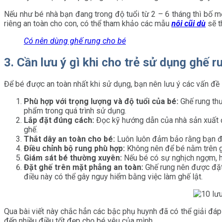
Nếu như bé nhà bạn đang trong độ tuổi từ 2 – 6 tháng thì bố 
riêng an toàn cho con, có thể tham khảo các mẫu
nôi cũi dù
sẽ t
Có nên dùng ghế rung cho bé
3. Cần lưu ý gì khi cho trẻ sử dụng ghế r
Để bé được an toàn nhất khi sử dụng, bạn nên lưu ý các vấn đề 
Phù hợp với trọng lượng và độ tuổi của bé:
Ghế rung thư
phẩm trong quá trình sử dụng.
Lắp đặt đúng cách:
Đọc kỹ hướng dẫn của nhà sản xuất 
ghế.
Thắt dây an toàn cho bé:
Luôn luôn đảm bảo rằng bạn đã 
Điều chỉnh bộ rung phù hợp:
Không nên để bé nằm trên gh
Giám sát bé thường xuyên:
Nếu bé có sự nghịch ngợm, h
Đặt ghế trên mặt phẳng an toàn:
Ghế rung nên được đặt 
điều này có thể gây nguy hiểm bằng việc làm ghế lật.
Qua bài viết này chắc hẳn các bậc phụ huynh đã có thể giải đáp
đến nhiều điều tốt đẹp cho bé yêu của mình.