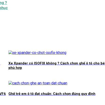
ng ?
 phục
?
Xe Xpander có ISOFIX không ? Cách chọn ghế ô tô cho bé
phù hợp
 VF6
Ghế trẻ em ô tô đạt chuẩn: Cách chọn đúng quy định