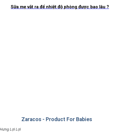
Sữa mẹ vắt ra để nhiệt độ phòng được bao lâu ?
Zaracos - Product For Babies
Hưng Lợi Lợi