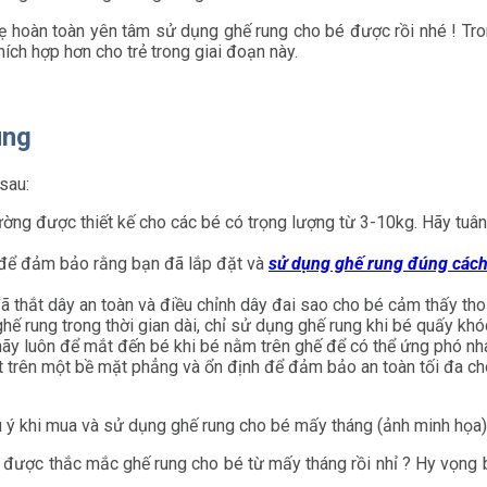
mẹ hoàn toàn yên tâm sử dụng ghế rung cho bé được rồi nhé ! Tro
hích hợp hơn cho trẻ trong giai đoạn này.
ung
sau:
ờng được thiết kế cho các bé có trọng lượng từ 3-10kg. Hãy tuân
để đảm bảo rằng bạn đã lắp đặt và
sử dụng ghế rung đúng các
thắt dây an toàn và điều chỉnh dây đai sao cho bé cảm thấy thoả
ế rung trong thời gian dài, chỉ sử dụng ghế rung khi bé quấy khó
ãy luôn để mắt đến bé khi bé nằm trên ghế để có thể ứng phó nh
trên một bề mặt phẳng và ổn định để đảm bảo an toàn tối đa cho
 được thắc mắc ghế rung cho bé từ mấy tháng rồi nhỉ ? Hy vọng b