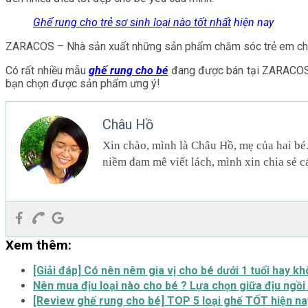
Ghế rung cho trẻ sơ sinh loại nào tốt nhất
hiện nay
ZARACOS – Nhà sản xuất những sản phẩm chăm sóc trẻ em chuyên
Có rất nhiều mẫu
ghế rung cho bé
đang được bán tại ZARACOS, 
bạn chọn được sản phẩm ưng ý!
Châu Hồ
Xin chào, mình là Châu Hồ, mẹ của hai bé
niềm đam mê viết lách, mình xin chia sẻ c
Xem thêm:
[Giải đáp] Có nên nêm gia vị cho bé dưới 1 tuổi hay k
Nên mua địu loại nào cho bé ? Lựa chọn giữa địu ngồi 
[Review ghế rung cho bé] TOP 5 loại ghế TỐT hiện na