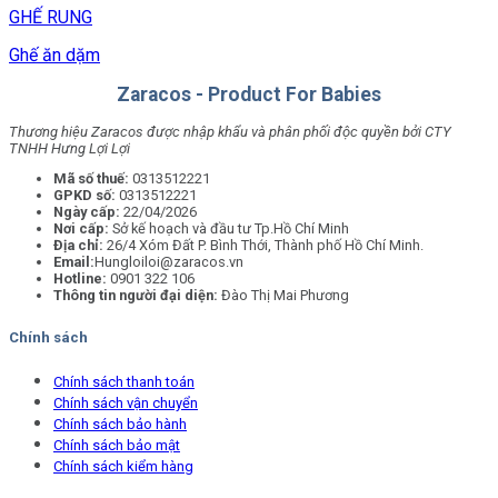
GHẾ RUNG
Ghế ăn dặm
Zaracos - Product For Babies
Thương hiệu Zaracos được nhập khẩu và phân phối độc quyền bởi CTY
TNHH Hưng Lợi Lợi
Mã số thuế:
0313512221
GPKD số:
0313512221
Ngày cấp:
22/04/2026
Nơi cấp:
Sở kế hoạch và đầu tư Tp.Hồ Chí Minh
Địa chỉ:
26/4 Xóm Đất P. Bình Thới, Thành phố Hồ Chí Minh.
Email:
Hungloiloi@zaracos.vn
Hotline:
0901 322 106
Thông tin người đại diện:
Đào Thị Mai Phương
Chính sách
Chính sách thanh toán
Chính sách vận chuyển
Chính sách bảo hành
Chính sách bảo mật
Chính sách kiểm hàng