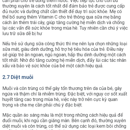
cần phải cho trẻ uống thêm nước. Việc tiếp tục cho con bú
thường xuyên là cách tốt nhất để đảm bảo trẻ được cung cấp
đủ nước và dưỡng chất cần thiết để duy trì sức khỏe. Mẹ có
thể bổ sung thêm Vitamin C cho trẻ thông qua sữa mẹ bằng
cách ăn thêm trái cây, giúp tăng cường hệ miễn dịch và chống
lại các vấn đề sức khỏe trong mùa hè. Tuy nhiên cần chú ý việc
lưu trữ sữa dễ bị hư
Nếu trẻ sử dụng sữa công thức thì mẹ nên lựa chọn những loại
sữa mát, giàu dinh dưỡng, hỗ trợ hệ tiêu hóa của trẻ. Điều này
sẽ giúp trẻ ăn ngoan, ngủ ngoan, hấp thu dinh dưỡng một cách
tốt nhất. Nhờ đó tăng cường hệ miễn dịch, đẩy lùi các tác nhân
xấu và bảo vệ sức khỏe của bé một cách hiệu quả.
2.7 Diệt muỗi
Muỗi và côn trùng có thể gây tổn thương trên da của bé, gây
ngứa và thậm chí là nhiễm trùng. Đặc biệt, với nguy cơ sốt xuất
huyết tăng cao trong mùa hè, việc này trở nên cực kỳ quan
trọng và cha mẹ cần phải chú ý đặc biệt.
Mặc quần áo sáng màu là một trong những cách hiệu quả để
đuổi muỗi, khi ngủ cần giăng màn. Bên cạnh đó, thường xuyên
diệt muỗi và côn trùng, có thể sử dụng các loại kem bôi chống