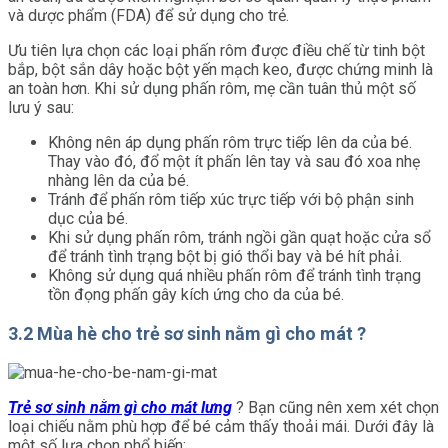
và dược phẩm (FDA) để sử dụng cho trẻ.
Ưu tiên lựa chọn các loại phấn rôm được điều chế từ tinh bột
bắp, bột sắn dây hoặc bột yến mạch keo, được chứng minh là
an toàn hơn. Khi sử dụng phấn rôm, mẹ cần tuân thủ một số
lưu ý sau:
Không nên áp dụng phấn rôm trực tiếp lên da của bé.
Thay vào đó, đổ một ít phấn lên tay và sau đó xoa nhẹ
nhàng lên da của bé.
Tránh để phấn rôm tiếp xúc trực tiếp với bộ phận sinh
dục của bé.
Khi sử dụng phấn rôm, tránh ngồi gần quạt hoặc cửa sổ
để tránh tình trạng bột bị gió thổi bay và bé hít phải.
Không sử dụng quá nhiều phấn rôm để tránh tình trạng
tồn đọng phấn gây kích ứng cho da của bé.
3.2 Mùa hè cho trẻ sơ sinh nằm gì cho mát ?
Trẻ sơ sinh nằm gì cho mát lưng
? Bạn cũng nên xem xét chọn
loại chiếu nằm phù hợp để bé cảm thấy thoải mái. Dưới đây là
một số lựa chọn phổ biến: