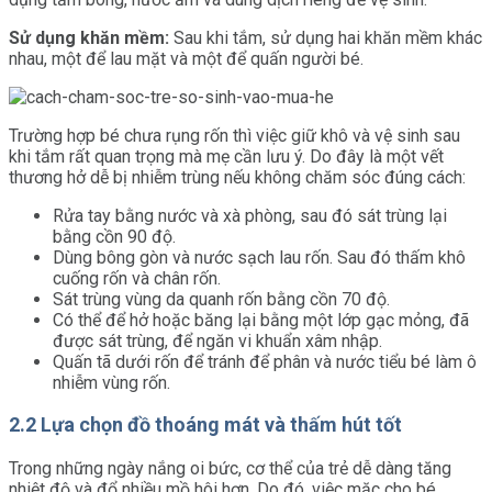
Sử dụng khăn mềm:
Sau khi tắm, sử dụng hai khăn mềm khác
nhau, một để lau mặt và một để quấn người bé.
Trường hợp bé chưa rụng rốn thì việc giữ khô và vệ sinh sau
khi tắm rất quan trọng mà mẹ cần lưu ý. Do đây là một vết
thương hở dễ bị nhiễm trùng nếu không chăm sóc đúng cách:
Rửa tay bằng nước và xà phòng, sau đó sát trùng lại
bằng cồn 90 độ.
Dùng bông gòn và nước sạch lau rốn. Sau đó thấm khô
cuống rốn và chân rốn.
Sát trùng vùng da quanh rốn bằng cồn 70 độ.
Có thể để hở hoặc băng lại bằng một lớp gạc mỏng, đã
được sát trùng, để ngăn vi khuẩn xâm nhập.
Quấn tã dưới rốn để tránh để phân và nước tiểu bé làm ô
nhiễm vùng rốn.
2.2 Lựa chọn đồ thoáng mát và thấm hút tốt
Trong những ngày nắng oi bức, cơ thể của trẻ dễ dàng tăng
nhiệt độ và đổ nhiều mồ hôi hơn. Do đó, việc mặc cho bé