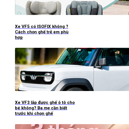
Xe VF5 có ISOFIX không ?
Cách chọn ghế trẻ em phù
hợp
Xe VF3 lắp được ghế ô tô cho
bé không? Ba mẹ cần biết
trước khi chọn ghế