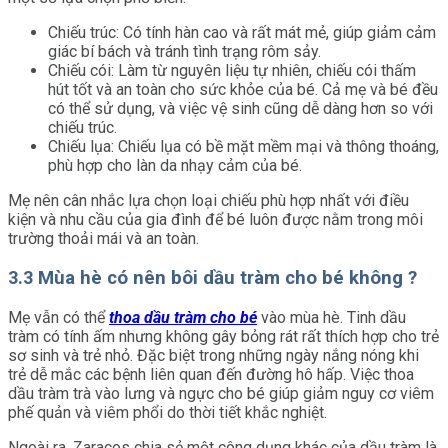
Chiếu trúc: Có tính hàn cao và rất mát mẻ, giúp giảm cảm
giác bí bách và tránh tình trạng rôm sảy.
Chiếu cói: Làm từ nguyên liệu tự nhiên, chiếu cói thấm
hút tốt và an toàn cho sức khỏe của bé. Cả mẹ và bé đều
có thể sử dụng, và việc vệ sinh cũng dễ dàng hơn so với
chiếu trúc.
Chiếu lụa: Chiếu lụa có bề mặt mềm mại và thông thoáng,
phù hợp cho làn da nhạy cảm của bé.
Mẹ nên cân nhắc lựa chọn loại chiếu phù hợp nhất với điều
kiện và nhu cầu của gia đình để bé luôn được nằm trong môi
trường thoải mái và an toàn.
3.3
Mùa hè có nên bôi dầu tràm cho bé không ?
Mẹ vẫn có thể
thoa dầu tràm cho bé
vào mùa hè. Tinh dầu
tràm có tính ấm nhưng không gây bỏng rát rất thích hợp cho trẻ
sơ sinh và trẻ nhỏ. Đặc biệt trong những ngày nắng nóng khi
trẻ dễ mắc các bệnh liên quan đến đường hô hấp. Việc thoa
dầu tràm trà vào lưng và ngực cho bé giúp giảm nguy cơ viêm
phế quản và viêm phổi do thời tiết khắc nghiệt.
Ngoài ra, Zaracos chia sẻ một công dụng khác của dầu tràm là