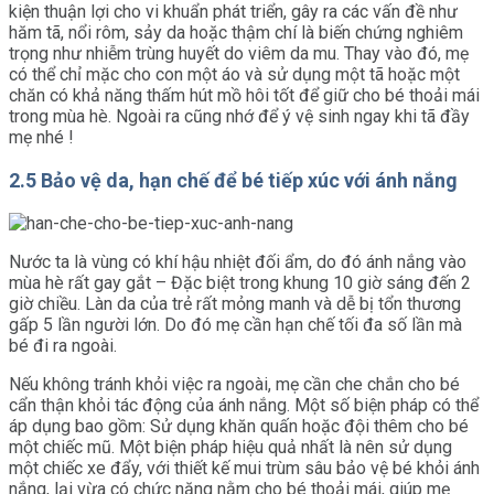
kiện thuận lợi cho vi khuẩn phát triển, gây ra các vấn đề như
hăm tã, nổi rôm, sảy da hoặc thậm chí là biến chứng nghiêm
trọng như nhiễm trùng huyết do viêm da mu. Thay vào đó, mẹ
có thể chỉ mặc cho con một áo và sử dụng một tã hoặc một
chăn có khả năng thấm hút mồ hôi tốt để giữ cho bé thoải mái
trong mùa hè. Ngoài ra cũng nhớ để ý vệ sinh ngay khi tã đầy
mẹ nhé !
2.5 Bảo vệ da, hạn chế để bé tiếp xúc với ánh nắng
Nước ta là vùng có khí hậu nhiệt đối ẩm, do đó ánh nắng vào
mùa hè rất gay gắt – Đặc biệt trong khung 10 giờ sáng đến 2
giờ chiều. Làn da của trẻ rất mỏng manh và dễ bị tổn thương
gấp 5 lần người lớn. Do đó mẹ cần hạn chế tối đa số lần mà
bé đi ra ngoài.
Nếu không tránh khỏi việc ra ngoài, mẹ cần che chắn cho bé
cẩn thận khỏi tác động của ánh nắng. Một số biện pháp có thể
áp dụng bao gồm: Sử dụng khăn quấn hoặc đội thêm cho bé
một chiếc mũ. Một biện pháp hiệu quả nhất là nên sử dụng
một chiếc xe đẩy, với thiết kế mui trùm sâu bảo vệ bé khỏi ánh
nắng, lại vừa có chức năng nằm cho bé thoải mái, giúp mẹ