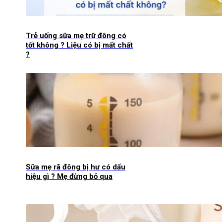
Trẻ uống sữa mẹ trữ đông có
tốt không ? Liệu có bị mất chất
?
Sữa mẹ rã đông bị hư có dấu
hiệu gì ? Mẹ đừng bỏ qua