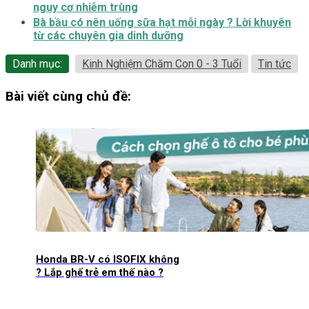
nguy cơ nhiễm trùng
Bà bầu có nên uống sữa hạt mỗi ngày ? Lời khuyên
từ các chuyên gia dinh dưỡng
Danh mục:
Kinh Nghiệm Chăm Con 0 - 3 Tuổi
Tin tức
Bài viết cùng chủ đề:
Honda BR-V có ISOFIX không
? Lắp ghế trẻ em thế nào ?