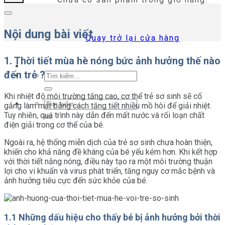
Nội dung bài viết
Quay trở lại cửa hàng
1. Thời tiết mùa hè nóng bức ảnh hưởng thế nào
đến trẻ ?
Tìm
kiếm:
Khi nhiệt độ môi trường tăng cao, cơ thể trẻ sơ sinh sẽ cố
Tìm
gắng làm mát bằng cách tăng tiết nhiều mồ hôi để giải nhiệt.
kiếm:
Tuy nhiên, quá trình này dẫn đến mất nước và rối loạn chất
điện giải trong cơ thể của bé.
Ngoài ra, hệ thống miễn dịch của trẻ sơ sinh chưa hoàn thiện,
khiến cho khả năng đề kháng của bé yếu kém hơn. Khi kết hợp
với thời tiết nắng nóng, điều này tạo ra một môi trường thuận
lợi cho vi khuẩn và virus phát triển, tăng nguy cơ mắc bệnh và
ảnh hưởng tiêu cực đến sức khỏe của bé.
1.1 Những dấu hiệu cho thấy bé bị ảnh hưởng bởi thời