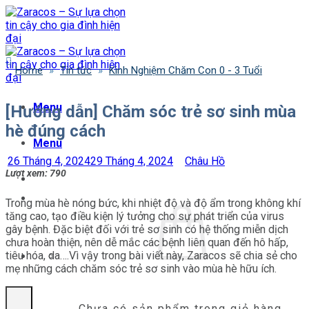
Bỏ
qua
nội
dung
Home
»
Tin tức
»
Kinh Nghiệm Chăm Con 0 - 3 Tuổi
Menu
[Hướng dẫn] Chăm sóc trẻ sơ sinh mùa
hè đúng cách
Menu
26 Tháng 4, 2024
29 Tháng 4, 2024
Châu Hồ
Lượt xem:
790
Trong mùa hè nóng bức, khi nhiệt độ và độ ẩm trong không khí
tăng cao, tạo điều kiện lý tưởng cho sự phát triển của virus
gây bệnh. Đặc biệt đối với trẻ sơ sinh có hệ thống miễn dịch
chưa hoàn thiện, nên dễ mắc các bệnh liên quan đến hô hấp,
tiêu hóa, da….Vì vậy trong bài viết này, Zaracos sẽ chia sẻ cho
mẹ những cách chăm sóc trẻ sơ sinh vào mùa hè hữu ích.
Chưa có sản phẩm trong giỏ hàng.