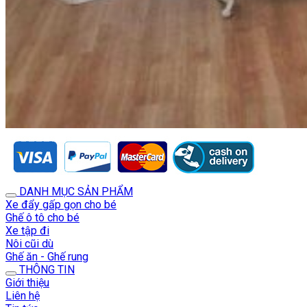
DANH MỤC SẢN PHẨM
Xe đẩy gấp gọn cho bé
Ghế ô tô cho bé
Xe tập đi
Nôi cũi dù
Ghế ăn - Ghế rung
THÔNG TIN
Giới thiệu
Liên hệ