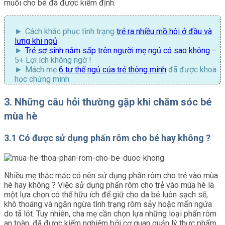
muỗi cho bé đã được kiểm định.
Cách khắc phục tình trạng
trẻ ra nhiều mồ hôi ở đầu và
lưng khi ngủ
Trẻ sơ sinh nằm sấp trên người mẹ ngủ có sao không
–
5+ Lợi ích không ngờ !
Mách mẹ
6 tư thế ngủ của trẻ thông minh
đã được khoa
học chứng minh
3. Những câu hỏi thường gặp khi chăm sóc bé
mùa hè
3.1 Có được sử dụng phấn rôm cho bé hay không ?
Nhiều mẹ thắc mắc có nên sử dụng phấn rôm cho trẻ vào mùa
hè hay không ? Việc sử dụng phấn rôm cho trẻ vào mùa hè là
một lựa chọn có thể hữu ích để giữ cho da bé luôn sạch sẽ,
khô thoáng và ngăn ngừa tình trạng rôm sảy hoặc mẩn ngứa
do tã lót. Tuy nhiên, cha mẹ cần chọn lựa những loại phấn rôm
an toàn, đã được kiểm nghiệm bởi cơ quan quản lý thực phẩm