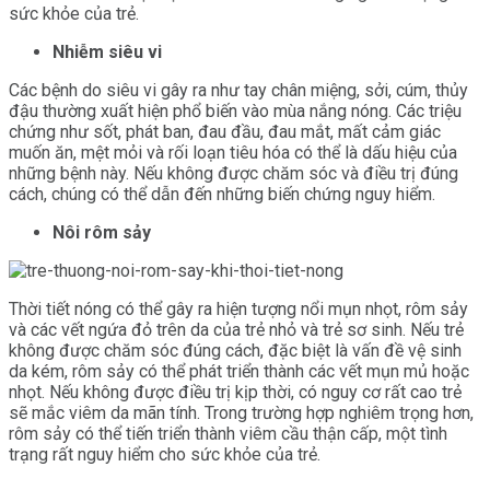
sức khỏe của trẻ.
Nhiễm siêu vi
Các bệnh do siêu vi gây ra như tay chân miệng, sởi, cúm, thủy
đậu thường xuất hiện phổ biến vào mùa nắng nóng. Các triệu
chứng như sốt, phát ban, đau đầu, đau mắt, mất cảm giác
muốn ăn, mệt mỏi và rối loạn tiêu hóa có thể là dấu hiệu của
những bệnh này. Nếu không được chăm sóc và điều trị đúng
cách, chúng có thể dẫn đến những biến chứng nguy hiểm.
Nôi rôm sảy
Thời tiết nóng có thể gây ra hiện tượng nổi mụn nhọt, rôm sảy
và các vết ngứa đỏ trên da của trẻ nhỏ và trẻ sơ sinh. Nếu trẻ
không được chăm sóc đúng cách, đặc biệt là vấn đề vệ sinh
da kém, rôm sảy có thể phát triển thành các vết mụn mủ hoặc
nhọt. Nếu không được điều trị kịp thời, có nguy cơ rất cao trẻ
sẽ mắc viêm da mãn tính. Trong trường hợp nghiêm trọng hơn,
rôm sảy có thể tiến triển thành viêm cầu thận cấp, một tình
trạng rất nguy hiểm cho sức khỏe của trẻ.