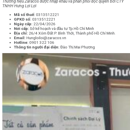
Thương hiệu Zaracos được nhập khẩu và phân phối độc quyền bởi CTY
TNHH Hưng Lợi Lợi
Mã số thuế:
0313512221
GPKD số:
0313512221
Ngày cấp:
22/04/2026
Nơi cấp:
Sở kế hoạch và đầu tư Tp.Hồ Chí Minh
Địa chỉ:
26/4 Xóm Đất P. Bình Thới, Thành phố Hồ Chí Minh.
Email:
Hungloiloi@zaracos.vn
Hotline:
0901 322 106
Thông tin người đại diện:
Đào Thị Mai Phương