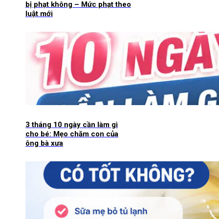
bị phạt không – Mức phạt theo
luật mới
3 tháng 10 ngày cần làm gì
cho bé: Mẹo chăm con của
ông bà xưa