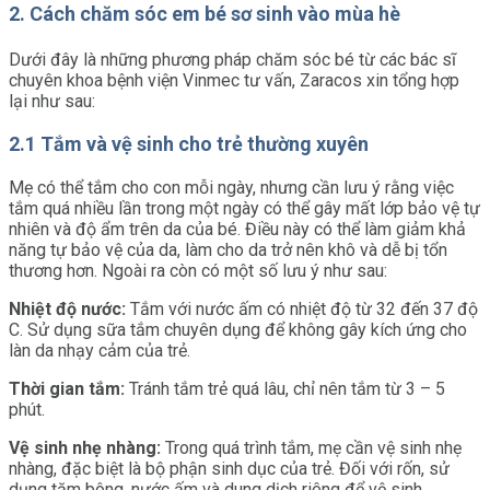
2. Cách chăm sóc em bé sơ sinh vào mùa hè
Dưới đây là những phương pháp chăm sóc bé từ các bác sĩ
chuyên khoa bệnh viện Vinmec tư vấn, Zaracos xin tổng hợp
lại như sau:
2.1 Tắm và vệ sinh cho trẻ thường xuyên
Mẹ có thể tắm cho con mỗi ngày, nhưng cần lưu ý rằng việc
tắm quá nhiều lần trong một ngày có thể gây mất lớp bảo vệ tự
nhiên và độ ẩm trên da của bé. Điều này có thể làm giảm khả
năng tự bảo vệ của da, làm cho da trở nên khô và dễ bị tổn
thương hơn. Ngoài ra còn có một số lưu ý như sau:
Nhiệt độ nước:
Tắm với nước ấm có nhiệt độ từ 32 đến 37 độ
C. Sử dụng sữa tắm chuyên dụng để không gây kích ứng cho
làn da nhạy cảm của trẻ.
Thời gian tắm:
Tránh tắm trẻ quá lâu, chỉ nên tắm từ 3 – 5
phút.
Vệ sinh nhẹ nhàng:
Trong quá trình tắm, mẹ cần vệ sinh nhẹ
nhàng, đặc biệt là bộ phận sinh dục của trẻ. Đối với rốn, sử
dụng tăm bông, nước ấm và dung dịch riêng để vệ sinh.