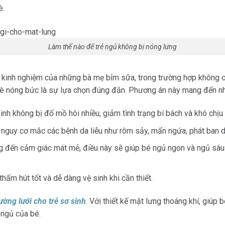
è.
Làm thế nào để trẻ ngủ không bị nóng lưng
và kinh nghiệm của những bà mẹ bỉm sữa, trong trường hợp không
 nóng bức là sự lựa chọn đúng đắn. Phương án này mang đến những
sinh không bị đổ mồ hôi nhiều, giảm tình trạng bí bách và khó chịu
nguy cơ mắc các bệnh da liễu như rôm sảy, mẩn ngứa, phát ban do
ng đến cảm giác mát mẻ, điều này sẽ giúp bé ngủ ngon và ngủ sâu
hấm hút tốt và dễ dàng vệ sinh khi cần thiết.
ường lưới cho trẻ sơ sinh
. Với thiết kế mặt lưng thoáng khí, giúp 
 ngủ của bé.