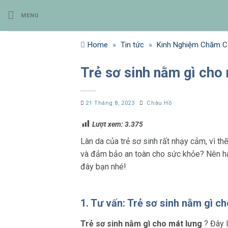
Bỏ
MENU
qua
nội
dung
Home
»
Tin tức
»
Kinh Nghiệm Chăm Co
Trẻ sơ sinh nằm gì cho 
21 Tháng 8, 2023
Châu Hồ
Lượt xem:
3.375
Làn da của trẻ sơ sinh rất nhạy cảm, vì 
và đảm bảo an toàn cho sức khỏe? Nên hay
đây bạn nhé!
1. Tư vấn: Trẻ sơ sinh nằm gì c
Trẻ sơ sinh nằm gì cho mát lưng
? Đây 