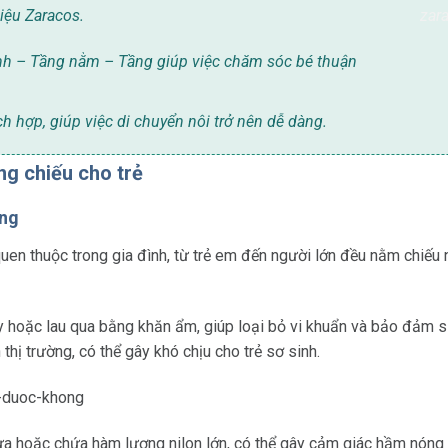
iệu Zaracos.
anh – Tầng nằm – Tầng giúp việc chăm sóc bé thuận
 hợp, giúp việc di chuyển nôi trở nên dễ dàng.
ng chiếu cho trẻ
ông
 quen thuộc trong gia đình, từ trẻ em đến người lớn đều nằm chiế
ay hoặc lau qua bằng khăn ẩm, giúp loại bỏ vi khuẩn và bảo đảm s
 thị trường, có thể gây khó chịu cho trẻ sơ sinh.
ựa hoặc chứa hàm lượng nilon lớn, có thể gây cảm giác hầm nóng 