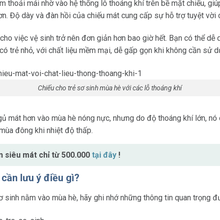
 thoải mái nhờ vào hệ thống lỗ thoáng khí trên bề mặt chiếu, giúp
n. Độ dày và đàn hồi của chiếu mát cung cấp sự hỗ trợ tuyệt vời 
ho việc vệ sinh trở nên đơn giản hơn bao giờ hết. Bạn có thể dễ 
 có trẻ nhỏ, với chất liệu mềm mại, dễ gấp gọn khi không cần sử d
Chiếu cho trẻ sơ sinh mùa hè với các lỗ thoáng khí
gủ mát hơn vào mùa hè nóng nực, nhưng do độ thoáng khí lớn, nó c
mùa đông khi nhiệt độ thấp.
 siêu mát chỉ từ 500.000
tại đây
!
 cần lưu ý điều gì?
sơ sinh nằm vào mùa hè, hãy ghi nhớ những thông tin quan trọng đ