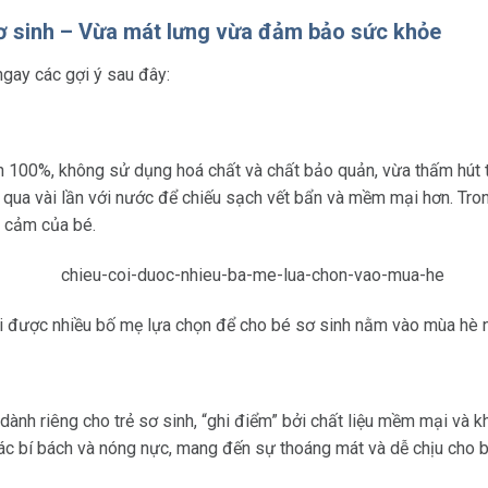
 sơ sinh – Vừa mát lưng vừa đảm bảo sức khỏe
gay các gợi ý sau đây:
ên 100%, không sử dụng hoá chất và chất bảo quản, vừa thấm hút 
t qua vài lần với nước để chiếu sạch vết bẩn và mềm mại hơn. Tro
y cảm của bé.
i được nhiều bố mẹ lựa chọn để cho bé sơ sinh nằm vào mùa hè
ành riêng cho trẻ sơ sinh, “ghi điểm” bởi chất liệu mềm mại và kh
iác bí bách và nóng nực, mang đến sự thoáng mát và dễ chịu cho b