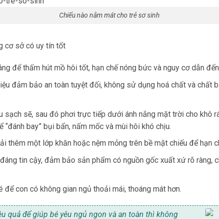
Chiếu nào nằm mát cho trẻ sơ sinh
cơ sở có uy tín tốt
oáng để thấm hút mồ hôi tốt, hạn chế nóng bức và nguy cơ dẫn đến
iệu đảm bảo an toàn tuyệt đối, không sử dụng hoá chất và chất 
 sạch sẽ, sau đó phơi trực tiếp dưới ánh nắng mặt trời cho khô rá
để “đánh bay” bụi bẩn, nấm mốc và mùi hôi khó chịu.
ải thêm một lớp khăn hoặc nệm mỏng trên bề mặt chiếu để hạn chế
đáng tin cậy, đảm bảo sản phẩm có nguồn gốc xuất xứ rõ ràng, ch
é để con có không gian ngủ thoải mái, thoáng mát hơn.
u quả để giúp bé yêu ngủ ngon và an toàn thì không