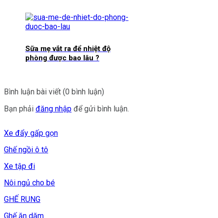
Sữa mẹ vắt ra để nhiệt độ
phòng được bao lâu ?
Bình luận bài viết (0 bình luận)
Bạn phải
đăng nhập
để gửi bình luận.
Xe đẩy gấp gọn
Ghế ngồi ô tô
Xe tập đi
Nôi ngủ cho bé
GHẾ RUNG
Ghế ăn dặm