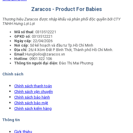
Zaracos - Product For Babies
Thương hiệu Zaracos được nhập khẩu và phân phối độc quyền bởi CTY
TNHH Hưng Lợi Lợi
Mã số thuế:
0313512221
GPKD số:
0313512221
Ngày cấp:
22/04/2026
Nơi cấp:
Sở kế hoạch và đầu tư Tp.Hồ Chí Minh
Địa chỉ:
26/4 Xóm Đất P. Bình Thới, Thành phố Hồ Chí Minh.
Email:
Hungloiloi@zaracos.vn
Hotline:
0901 322 106
Thông tin người đại diện:
Đào Thị Mai Phương
Chính sách
Chính sách thanh toán
Chính sách vận chuyển
Chính sách bảo hành
Chính sách bảo mật
Chính sách kiểm hàng
Thông tin
Giới thiệu