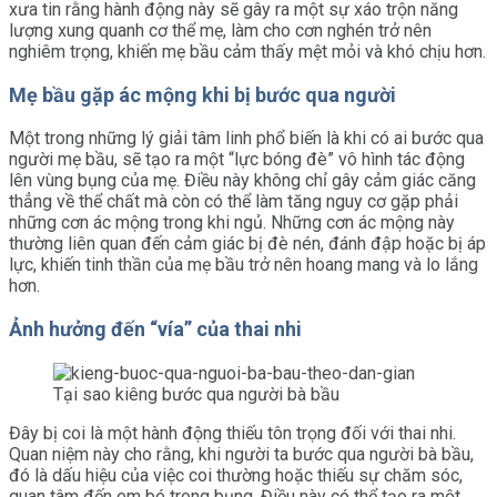
xưa tin rằng hành động này sẽ gây ra một sự xáo trộn năng
lượng xung quanh cơ thể mẹ, làm cho cơn nghén trở nên
nghiêm trọng, khiến mẹ bầu cảm thấy mệt mỏi và khó chịu hơn.
Mẹ bầu gặp ác mộng khi bị bước qua người
Một trong những lý giải tâm linh phổ biến là khi có ai bước qua
người mẹ bầu, sẽ tạo ra một “lực bóng đè” vô hình tác động
lên vùng bụng của mẹ. Điều này không chỉ gây cảm giác căng
thẳng về thể chất mà còn có thể làm tăng nguy cơ gặp phải
những cơn ác mộng trong khi ngủ. Những cơn ác mộng này
thường liên quan đến cảm giác bị đè nén, đánh đập hoặc bị áp
lực, khiến tinh thần của mẹ bầu trở nên hoang mang và lo lắng
hơn.
Ảnh hưởng đến “vía” của thai nhi
Tại sao kiêng bước qua người bà bầu
Đây bị coi là một hành động thiếu tôn trọng đối với thai nhi.
Quan niệm này cho rằng, khi người ta bước qua người bà bầu,
đó là dấu hiệu của việc coi thường hoặc thiếu sự chăm sóc,
quan tâm đến em bé trong bụng. Điều này có thể tạo ra một