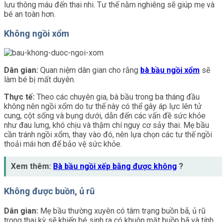
lưu thông máu đến thai nhi. Tư thế nằm nghiêng sẽ giúp mẹ và
bé an toàn hơn.
Không ngồi xổm
Dân gian:
Quan niệm dân gian cho rằng
bà bầu ngồi xổm
sẽ
làm bé bị mất duyên.
Thực tế:
Theo các chuyên gia, bà bầu trong ba tháng đầu
không nên ngồi xổm do tư thế này có thể gây áp lực lên tử
cung, cột sống và bụng dưới, dẫn đến các vấn đề sức khỏe
như đau lưng, khó chịu và thậm chí nguy cơ sảy thai. Mẹ bầu
cần tránh ngồi xổm, thay vào đó, nên lựa chọn các tư thế ngồi
thoải mái hơn để bảo vệ sức khỏe.
Xem thêm:
Bà bầu ngồi xếp bằng được không
?
Không được buồn, ủ rũ
Dân gian:
Mẹ bầu thường xuyên có tâm trạng buồn bã, ủ rũ
trong thai kỳ sẽ khiến bé sinh ra có khuôn mặt buồn bã và tính