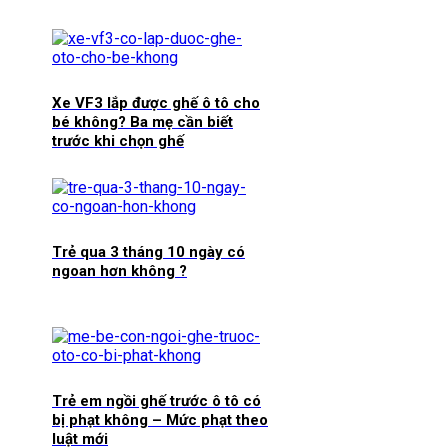
Xe VF3 lắp được ghế ô tô cho
bé không? Ba mẹ cần biết
trước khi chọn ghế
Trẻ qua 3 tháng 10 ngày có
ngoan hơn không ?
Trẻ em ngồi ghế trước ô tô có
bị phạt không – Mức phạt theo
luật mới