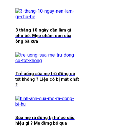
3 tháng 10 ngày cần làm gì
cho bé: Mẹo chăm con của
ông bà xưa
Trẻ uống sữa mẹ trữ đông có
tốt không ? Liệu có bị mất chất
?
Sữa mẹ rã đông bị hư có dấu
hiệu gì ? Mẹ đừng bỏ qua