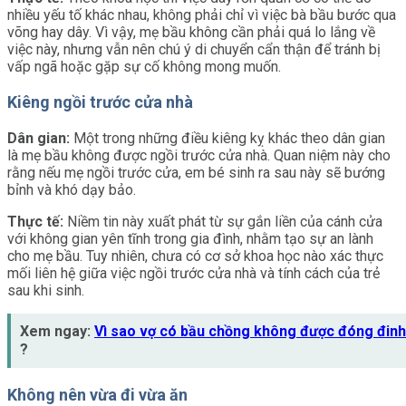
nhiều yếu tố khác nhau, không phải chỉ vì việc bà bầu bước qua
võng hay dây. Vì vậy, mẹ bầu không cần phải quá lo lắng về
việc này, nhưng vẫn nên chú ý di chuyển cẩn thận để tránh bị
vấp ngã hoặc gặp sự cố không mong muốn.
Kiêng ngồi trước cửa nhà
Dân gian:
Một trong những điều kiêng kỵ khác theo dân gian
là mẹ bầu không được ngồi trước cửa nhà. Quan niệm này cho
rằng nếu mẹ ngồi trước cửa, em bé sinh ra sau này sẽ bướng
bỉnh và khó dạy bảo.
Thực tế:
Niềm tin này xuất phát từ sự gắn liền của cánh cửa
với không gian yên tĩnh trong gia đình, nhằm tạo sự an lành
cho mẹ bầu. Tuy nhiên, chưa có cơ sở khoa học nào xác thực
mối liên hệ giữa việc ngồi trước cửa nhà và tính cách của trẻ
sau khi sinh.
Xem ngay:
Vì sao vợ có bầu chồng không được đóng đinh
?
Không nên vừa đi vừa ăn