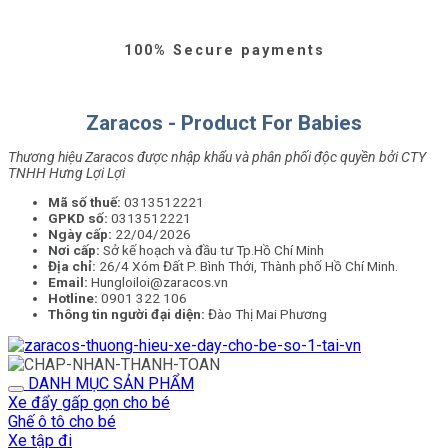
100% Secure payments
Zaracos - Product For Babies
Thương hiệu Zaracos được nhập khẩu và phân phối độc quyền bởi CTY
TNHH Hưng Lợi Lợi
Mã số thuế:
0313512221
GPKD số:
0313512221
Ngày cấp:
22/04/2026
Nơi cấp:
Sở kế hoạch và đầu tư Tp.Hồ Chí Minh
Địa chỉ:
26/4 Xóm Đất P. Bình Thới, Thành phố Hồ Chí Minh.
Email:
Hungloiloi@zaracos.vn
Hotline:
0901 322 106
Thông tin người đại diện:
Đào Thị Mai Phương
DANH MỤC SẢN PHẨM
Xe đẩy gấp gọn cho bé
Ghế ô tô cho bé
Xe tập đi