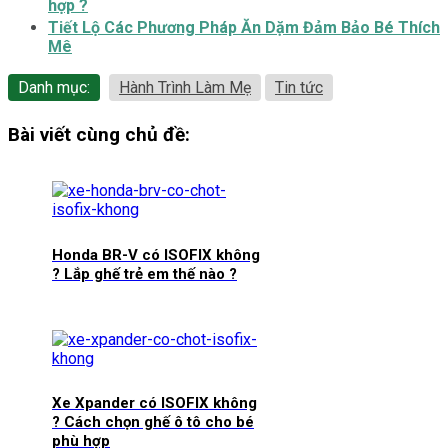
hợp ?
Tiết Lộ Các Phương Pháp Ăn Dặm Đảm Bảo Bé Thích
Mê
Danh mục:
Hành Trình Làm Mẹ
Tin tức
Bài viết cùng chủ đề:
Honda BR-V có ISOFIX không
? Lắp ghế trẻ em thế nào ?
Xe Xpander có ISOFIX không
? Cách chọn ghế ô tô cho bé
phù hợp