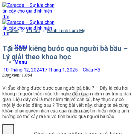
Bỏ
qua
nội
dung
Home
»
Tin tức
»
Hành Trình Làm Mẹ
Menu
Tại sao kiêng bước qua người bà bầu –
Lý giải theo khoa học
Menu
10 Tháng 12, 2024
17 Tháng 1, 2025
Châu Hồ
Lượt xem:
1.064
Vì sao không được bước qua người bà bầu ? – Đây là câu hỏi
không ít người thắc mắc khi nghe đến quan niệm này trong dân
gian. Liệu đây chỉ là một niềm tin vô căn cứ, hay thực sự có
một lý do nào đằng sau ? Trong bài viết này, chúng ta sẽ cùng
khám phá nguyên nhân của quan niệm này, tìm hiểu những ảnh
hưởng có thể xảy ra khi vô tình bước qua người bà bầu.
Chưa có sản phẩm trong giỏ hàng.