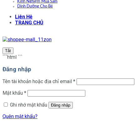
Kinh Nghiệm Mua Sắm
Dinh Dưỡng Cho Bé
Liên Hệ
TRANG CHỦ
Tắt
```html
```
Đăng nhập
Bắt
Tên tài khoản hoặc địa chỉ email
*
buộc
Bắt
Mật khẩu
*
buộc
Ghi nhớ mật khẩu
Đăng nhập
Quên mật khẩu?