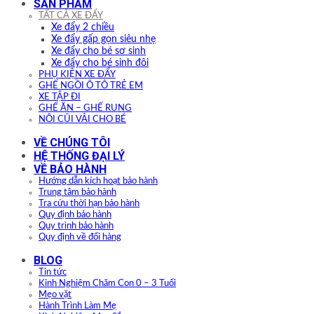
SẢN PHẨM
TẤT CẢ XE ĐẨY
Xe đẩy 2 chiều
Xe đẩy gấp gọn siêu nhẹ
Xe đẩy cho bé sơ sinh
Xe đẩy cho bé sinh đôi
PHỤ KIỆN XE ĐẨY
GHẾ NGỒI Ô TÔ TRẺ EM
XE TẬP ĐI
GHẾ ĂN – GHẾ RUNG
NÔI CŨI VẢI CHO BÉ
VỀ CHÚNG TÔI
HỆ THỐNG ĐẠI LÝ
VỀ BẢO HÀNH
Hướng dẫn kích hoạt bảo hành
Trung tâm bảo hành
Tra cứu thời hạn bảo hành
Quy định bảo hành
Quy trình bảo hành
Quy định về đổi hàng
BLOG
Tin tức
Kinh Nghiệm Chăm Con 0 – 3 Tuổi
Mẹo vặt
Hành Trình Làm Mẹ