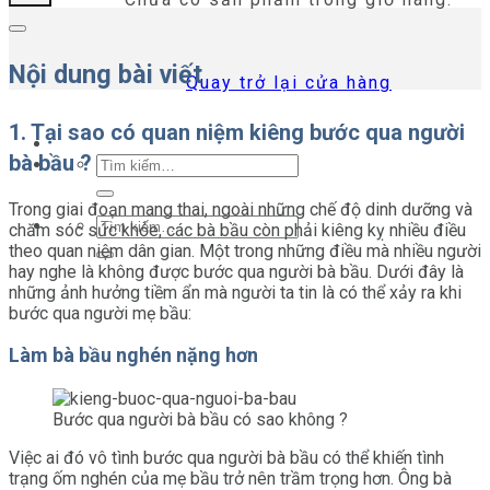
Nội dung bài viết
Quay trở lại cửa hàng
1. Tại sao có quan niệm kiêng bước qua người
bà bầu ?
Tìm
kiếm:
Trong giai đoạn mang thai, ngoài những chế độ dinh dưỡng và
Tìm
chăm sóc sức khỏe, các bà bầu còn phải kiêng kỵ nhiều điều
kiếm:
theo quan niệm dân gian. Một trong những điều mà nhiều người
hay nghe là không được bước qua người bà bầu. Dưới đây là
những ảnh hưởng tiềm ẩn mà người ta tin là có thể xảy ra khi
bước qua người mẹ bầu:
Làm bà bầu nghén nặng hơn
Bước qua người bà bầu có sao không ?
Việc ai đó vô tình bước qua người bà bầu có thể khiến tình
trạng ốm nghén của mẹ bầu trở nên trầm trọng hơn. Ông bà