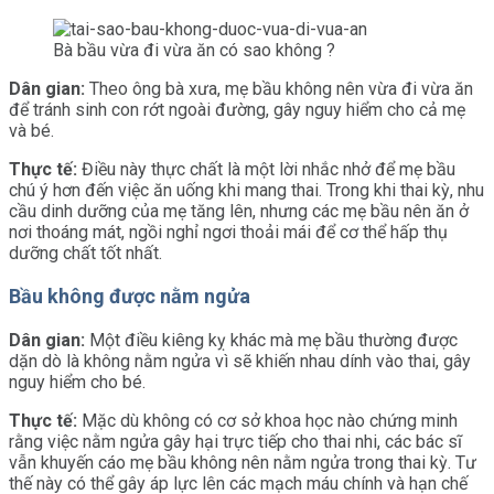
Bà bầu vừa đi vừa ăn có sao không ?
Dân gian:
Theo ông bà xưa, mẹ bầu không nên vừa đi vừa ăn
để tránh sinh con rớt ngoài đường, gây nguy hiểm cho cả mẹ
và bé.
Thực tế:
Điều này thực chất là một lời nhắc nhở để mẹ bầu
chú ý hơn đến việc ăn uống khi mang thai. Trong khi thai kỳ, nhu
cầu dinh dưỡng của mẹ tăng lên, nhưng các mẹ bầu nên ăn ở
nơi thoáng mát, ngồi nghỉ ngơi thoải mái để cơ thể hấp thụ
dưỡng chất tốt nhất.
Bầu không được nằm ngửa
Dân gian:
Một điều kiêng kỵ khác mà mẹ bầu thường được
dặn dò là không nằm ngửa vì sẽ khiến nhau dính vào thai, gây
nguy hiểm cho bé.
Thực tế:
Mặc dù không có cơ sở khoa học nào chứng minh
rằng việc nằm ngửa gây hại trực tiếp cho thai nhi, các bác sĩ
vẫn khuyến cáo mẹ bầu không nên nằm ngửa trong thai kỳ. Tư
thế này có thể gây áp lực lên các mạch máu chính và hạn chế