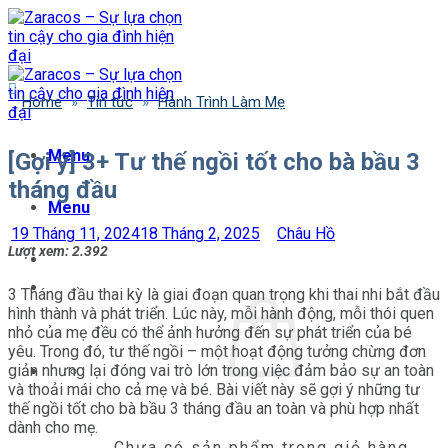
Bỏ
qua
nội
dung
Home
»
Tin tức
»
Hành Trình Làm Mẹ
Menu
[Gợi ý] 3+ Tư thế ngồi tốt cho bà bầu 3
tháng đầu
Menu
19 Tháng 11, 2024
18 Tháng 2, 2025
Châu Hồ
Lượt xem:
2.392
3 Tháng đầu thai kỳ là giai đoạn quan trọng khi thai nhi bắt đầu
hình thành và phát triển. Lúc này, mỗi hành động, mỗi thói quen
nhỏ của mẹ đều có thể ảnh hưởng đến sự phát triển của bé
yêu. Trong đó, tư thế ngồi – một hoạt động tưởng chừng đơn
giản nhưng lại đóng vai trò lớn trong việc đảm bảo sự an toàn
và thoải mái cho cả mẹ và bé. Bài viết này sẽ gợi ý những tư
thế ngồi tốt cho bà bầu 3 tháng đầu an toàn và phù hợp nhất
dành cho mẹ.
Chưa có sản phẩm trong giỏ hàng.