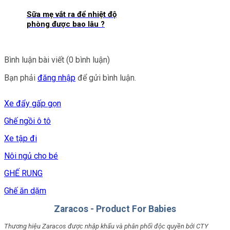
Sữa mẹ vắt ra để nhiệt độ
phòng được bao lâu ?
Bình luận bài viết (0 bình luận)
Bạn phải
đăng nhập
để gửi bình luận.
Xe đẩy gấp gọn
Ghế ngồi ô tô
Xe tập đi
Nôi ngủ cho bé
GHẾ RUNG
Ghế ăn dặm
Zaracos - Product For Babies
Thương hiệu Zaracos được nhập khẩu và phân phối độc quyền bởi CTY