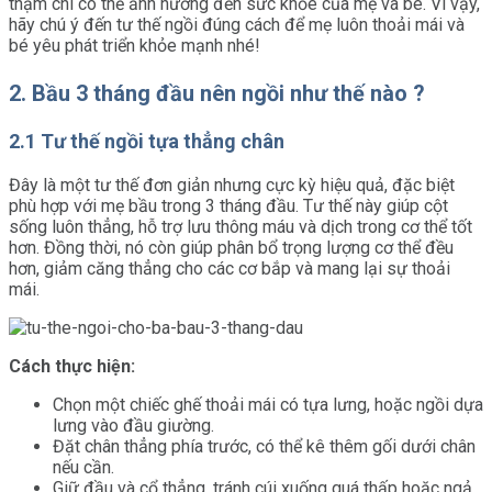
thậm chí có thể ảnh hưởng đến sức khỏe của mẹ và bé. Vì vậy,
hãy chú ý đến tư thế ngồi đúng cách để mẹ luôn thoải mái và
bé yêu phát triển khỏe mạnh nhé!
2. Bầu 3 tháng đầu nên ngồi như thế nào ?
2.1 Tư thế ngồi tựa thẳng chân
Đây là một tư thế đơn giản nhưng cực kỳ hiệu quả, đặc biệt
phù hợp với mẹ bầu trong 3 tháng đầu. Tư thế này giúp cột
sống luôn thẳng, hỗ trợ lưu thông máu và dịch trong cơ thể tốt
hơn. Đồng thời, nó còn giúp phân bổ trọng lượng cơ thể đều
hơn, giảm căng thẳng cho các cơ bắp và mang lại sự thoải
mái.
Cách thực hiện:
Chọn một chiếc ghế thoải mái có tựa lưng, hoặc ngồi dựa
lưng vào đầu giường.
Đặt chân thẳng phía trước, có thể kê thêm gối dưới chân
nếu cần.
Giữ đầu và cổ thẳng, tránh cúi xuống quá thấp hoặc ngả