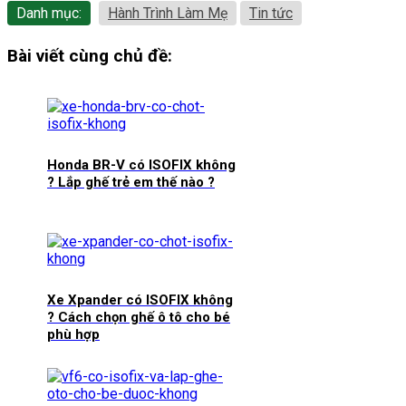
Danh mục:
Hành Trình Làm Mẹ
Tin tức
Bài viết cùng chủ đề:
Honda BR-V có ISOFIX không
? Lắp ghế trẻ em thế nào ?
Xe Xpander có ISOFIX không
? Cách chọn ghế ô tô cho bé
phù hợp