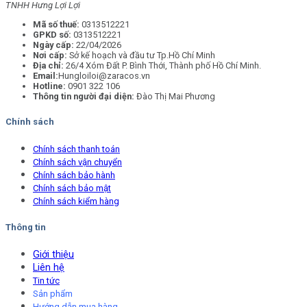
TNHH Hưng Lợi Lợi
Mã số thuế:
0313512221
GPKD số:
0313512221
Ngày cấp:
22/04/2026
Nơi cấp:
Sở kế hoạch và đầu tư Tp.Hồ Chí Minh
Địa chỉ:
26/4 Xóm Đất P. Bình Thới, Thành phố Hồ Chí Minh.
Email:
Hungloiloi@zaracos.vn
Hotline:
0901 322 106
Thông tin người đại diện:
Đào Thị Mai Phương
Chính sách
Chính sách thanh toán
Chính sách vận chuyển
Chính sách bảo hành
Chính sách bảo mật
Chính sách kiểm hàng
Thông tin
Giới thiệu
Liên hệ
Tin tức
Sản phẩm
Hướng dẫn mua hàng