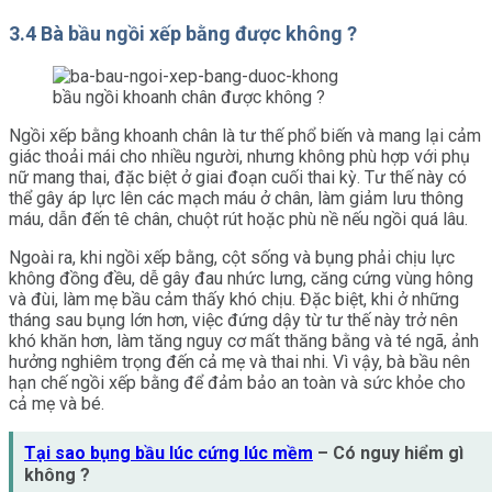
3.4 Bà bầu ngồi xếp bằng được không ?
bầu ngồi khoanh chân được không ?
Ngồi xếp bằng khoanh chân là tư thế phổ biến và mang lại cảm
giác thoải mái cho nhiều người, nhưng không phù hợp với phụ
nữ mang thai, đặc biệt ở giai đoạn cuối thai kỳ. Tư thế này có
thể gây áp lực lên các mạch máu ở chân, làm giảm lưu thông
máu, dẫn đến tê chân, chuột rút hoặc phù nề nếu ngồi quá lâu.
Ngoài ra, khi ngồi xếp bằng, cột sống và bụng phải chịu lực
không đồng đều, dễ gây đau nhức lưng, căng cứng vùng hông
và đùi, làm mẹ bầu cảm thấy khó chịu. Đặc biệt, khi ở những
tháng sau bụng lớn hơn, việc đứng dậy từ tư thế này trở nên
khó khăn hơn, làm tăng nguy cơ mất thăng bằng và té ngã, ảnh
hưởng nghiêm trọng đến cả mẹ và thai nhi. Vì vậy, bà bầu nên
hạn chế ngồi xếp bằng để đảm bảo an toàn và sức khỏe cho
cả mẹ và bé.
Tại sao bụng bầu lúc cứng lúc mềm
– Có nguy hiểm gì
không ?