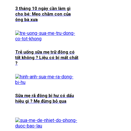
3 tháng 10 ngày cần làm gì
cho bé: Mẹo chăm con của
ông bà xưa
Trẻ uống sữa mẹ trữ đông có
tốt không ? Liệu có bị mất chất
?
Sữa mẹ rã đông bị hư có dấu
hiệu gì ? Mẹ đừng bỏ qua