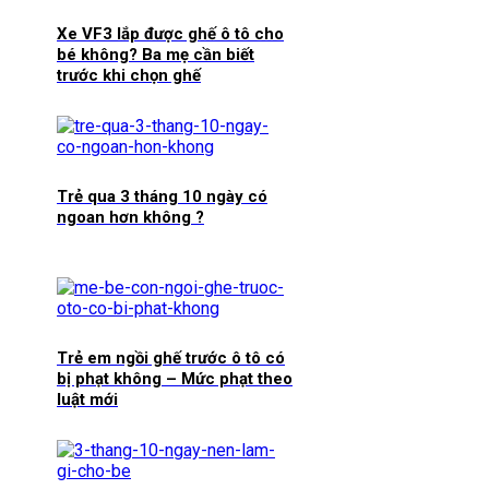
Xe VF3 lắp được ghế ô tô cho
bé không? Ba mẹ cần biết
trước khi chọn ghế
Trẻ qua 3 tháng 10 ngày có
ngoan hơn không ?
Trẻ em ngồi ghế trước ô tô có
bị phạt không – Mức phạt theo
luật mới