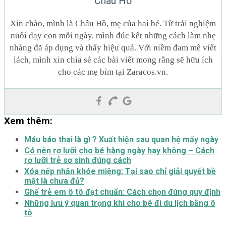
Châu Hồ
Xin chào, mình là Châu Hồ, mẹ của hai bé. Từ trải nghiệm
nuôi dạy con mỗi ngày, mình đúc kết những cách làm nhẹ
nhàng đã áp dụng và thấy hiệu quả. Với niềm đam mê viết
lách, mình xin chia sẻ các bài viết mong rằng sẽ hữu ích
cho các mẹ bỉm tại Zaracos.vn.
Xem thêm:
Máu báo thai là gì ? Xuất hiện sau quan hệ mấy ngày
Có nên rơ lưỡi cho bé hàng ngày hay không – Cách
rơ lưỡi trẻ sơ sinh đúng cách
Xóa nếp nhăn khóe miệng: Tại sao chỉ giải quyết bề
mặt là chưa đủ?
Ghế trẻ em ô tô đạt chuẩn: Cách chọn đúng quy định
Những lưu ý quan trọng khi cho bé đi du lịch bằng ô
tô