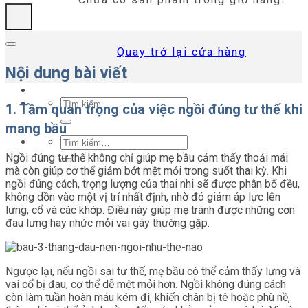
Quay trở lại cửa hàng
Nội dung bài viết
Tìm
1. Tầm quan trọng của việc ngồi đúng tư thế khi
kiếm:
mang bầu
Tìm
kiếm:
Ngồi đúng tư thế không chỉ giúp mẹ bầu cảm thấy thoải mái
mà còn giúp cơ thể giảm bớt mệt mỏi trong suốt thai kỳ. Khi
ngồi đúng cách, trọng lượng của thai nhi sẽ được phân bổ đều,
không dồn vào một vị trí nhất định, nhờ đó giảm áp lực lên
lưng, cổ và các khớp. Điều này giúp mẹ tránh được những cơn
đau lưng hay nhức mỏi vai gáy thường gặp.
Ngược lại, nếu ngồi sai tư thế, mẹ bầu có thể cảm thấy lưng và
vai cổ bị đau, cơ thể dễ mệt mỏi hơn. Ngồi không đúng cách
còn làm tuần hoàn máu kém đi, khiến chân bị tê hoặc phù nề,