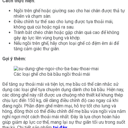
Cách thực hiện:
Ngồi trên ghế hoặc giường sao cho hai chân được thả tự
nhiên và chạm sàn.
Điều chỉnh tư thế sao cho lưng được tựa thoải mái,
không quá cúi hoặc ngả ra sau.
Tránh bắt chéo chân hoặc gập chân quá cao để không
gây áp lực lên vùng bụng và khớp.
Nếu ngồi trên ghế, hãy chọn loại ghế có đệm êm ái để
tăng cảm giác thư giãn.
Gợi ý thêm:
Các loại ghế cho bà bầu ngồi thoải mái
Để tăng sự thoải mái và tiện lợi, mẹ bầu có thể cân nhắc sử
dụng các loại ghế tựa chuyên dụng dành cho bà bầu. Hiện nay,
các dòng ghế này rất được ưa chuộng nhờ thiết kế khung thép
chịu lực đến 150 kg, dễ dàng điều chỉnh độ cao ngay cả khi
đang ngồi. Phần đệm ghế mềm mại, hỗ trợ tốt cho lưng và
hông, đồng thời có thể điều chỉnh để mẹ bầu vừa ngồi vừa nằm
nghỉ ngơi một cách thoải mái nhất. Đây là lựa chọn hoàn hảo
giúp giảm áp lực cơ thể, mang lại sự thư giãn tối ưu trong suốt
thai kỳ. Chi tiết sản phẩm
tại đây