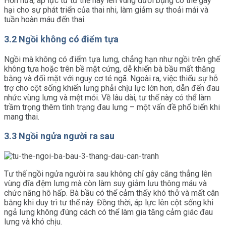
Hơn nữa, áp lực từ tư thế này lên vùng dưới bụng có thể gây
hại cho sự phát triển của thai nhi, làm giảm sự thoải mái và
tuần hoàn máu đến thai.
3.2 Ngồi không có điểm tựa
Ngồi mà không có điểm tựa lưng, chẳng hạn như ngồi trên ghế
không tựa hoặc trên bề mặt cứng, dễ khiến bà bầu mất thăng
bằng và đối mặt với nguy cơ té ngã. Ngoài ra, việc thiếu sự hỗ
trợ cho cột sống khiến lưng phải chịu lực lớn hơn, dẫn đến đau
nhức vùng lưng và mệt mỏi. Về lâu dài, tư thế này có thể làm
trầm trọng thêm tình trạng đau lưng – một vấn đề phổ biến khi
mang thai.
3.3 Ngồi ngửa người ra sau
Tư thế ngồi ngửa người ra sau không chỉ gây căng thẳng lên
vùng đĩa đệm lưng mà còn làm suy giảm lưu thông máu và
chức năng hô hấp. Bà bầu có thể cảm thấy khó thở và mất cân
bằng khi duy trì tư thế này. Đồng thời, áp lực lên cột sống khi
ngả lưng không đúng cách có thể làm gia tăng cảm giác đau
lưng và khó chịu.