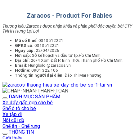
Zaracos - Product For Babies
Thương hiệu Zaracos được nhập khẩu và phân phối độc quyền bởi CTY
TNHH Hưng Lợi Lợi
Mã số thuế:
0313512221
GPKD số:
0313512221
Ngày cấp:
22/04/2026
Nơi cấp:
Sở kế hoạch và đầu tư Tp.Hồ Chí Minh
Địa chỉ:
26/4 Xóm Đất P. Bình Thới, Thành phố Hồ Chí Minh.
Email:
Hungloiloi@zaracos.vn
Hotline:
0901 322 106
Thông tin người đại diện:
Đào Thị Mai Phương
DANH MỤC SẢN PHẨM
Xe đẩy gấp gọn cho bé
Ghế ô tô cho bé
Xe tập đi
Nôi cũi dù
Ghế ăn - Ghế rung
THÔNG TIN
Giới thiệu