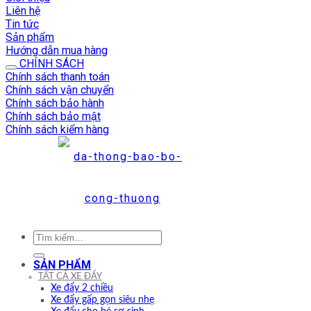
Liên hệ
Tin tức
Sản phẩm
Hướng dẫn mua hàng
CHÍNH SÁCH
Chính sách thanh toán
Chính sách vận chuyển
Chính sách bảo hành
Chính sách bảo mật
Chính sách kiểm hàng
Tìm
kiếm:
SẢN PHẨM
TẤT CẢ XE ĐẨY
Xe đẩy 2 chiều
Xe đẩy gấp gọn siêu nhẹ