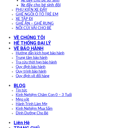
Xe đẩy cho bé sơ sinh
Xe đẩy cho bé sinh đôi
PHỤ KIỆN XE ĐẨY
GHẾ NGỒI Ô TÔ TRẺ EM
XE TẬP ĐI
GHẾ ĂN – GHẾ RUNG
NÔI CŨI VẢI CHO BÉ
VỀ CHÚNG TÔI
HỆ THỐNG ĐẠI LÝ
VỀ BẢO HÀNH
Hướng dẫn kích hoạt bảo hành
Trung tâm bảo hành
Tra cứu thời hạn bảo hành
Quy định bảo hành
Quy trình bảo hành
Quy định về đổi hàng
BLOG
Tin tức
Kinh Nghiệm Chăm Con 0 – 3 Tuổi
Mẹo vặt
Hành Trình Làm Mẹ
Kinh Nghiệm Mua Sắm
Dinh Dưỡng Cho Bé
Liên Hệ