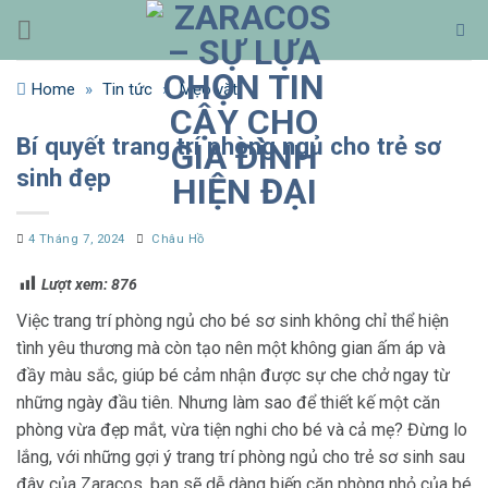
Bỏ
qua
nội
Home
»
Tin tức
»
Mẹo vặt
dung
Bí quyết trang trí phòng ngủ cho trẻ sơ
sinh đẹp
4 Tháng 7, 2024
Châu Hồ
Lượt xem:
876
Việc trang trí phòng ngủ cho bé sơ sinh không chỉ thể hiện
tình yêu thương mà còn tạo nên một không gian ấm áp và
đầy màu sắc, giúp bé cảm nhận được sự che chở ngay từ
những ngày đầu tiên. Nhưng làm sao để thiết kế một căn
phòng vừa đẹp mắt, vừa tiện nghi cho bé và cả mẹ? Đừng lo
lắng, với những gợi ý trang trí phòng ngủ cho trẻ sơ sinh sau
đây của Zaracos, bạn sẽ dễ dàng biến căn phòng nhỏ của bé