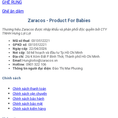
GHẾ RUNG
Ghế ăn dặm
Zaracos - Product For Babies
Thương hiệu Zaracos được nhập khẩu và phân phối độc quyền bởi CTY
TNHH Hưng Lợi Lợi
Mã số thuế:
0313512221
GPKD số:
0313512221
Ngày cấp:
22/04/2026
Nơi cấp:
Sở kế hoạch và đầu tư Tp.Hồ Chí Minh
Địa chỉ:
26/4 Xóm Đất P. Bình Thới, Thành phố Hồ Chí Minh.
Email:
Hungloiloi@zaracos.vn
Hotline:
0901 322 106
Thông tin người đại diện:
Đào Thị Mai Phương
Chính sách
Chính sách thanh toán
Chính sách vận chuyển
Chính sách bảo hành
Chính sách bảo mật
Chính sách kiểm hàng