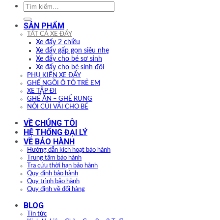
Tìm
kiếm:
SẢN PHẨM
TẤT CẢ XE ĐẨY
Xe đẩy 2 chiều
Xe đẩy gấp gọn siêu nhẹ
Xe đẩy cho bé sơ sinh
Xe đẩy cho bé sinh đôi
PHỤ KIỆN XE ĐẨY
GHẾ NGỒI Ô TÔ TRẺ EM
XE TẬP ĐI
GHẾ ĂN – GHẾ RUNG
NÔI CŨI VẢI CHO BÉ
VỀ CHÚNG TÔI
HỆ THỐNG ĐẠI LÝ
VỀ BẢO HÀNH
Hướng dẫn kích hoạt bảo hành
Trung tâm bảo hành
Tra cứu thời hạn bảo hành
Quy định bảo hành
Quy trình bảo hành
Quy định về đổi hàng
BLOG
Tin tức