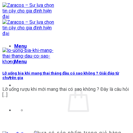
Bỏ
qua
nội
dung
Menu
Menu
Lỡ uống bia khi mang thai tháng đầu có sao không ? Giải đáp từ
chuyên gia
Lỡ uống rượu khi mới mang thai có sao không ? Đây là câu hỏi
[...]
Chưa có sản phẩm trong giỏ hàng.