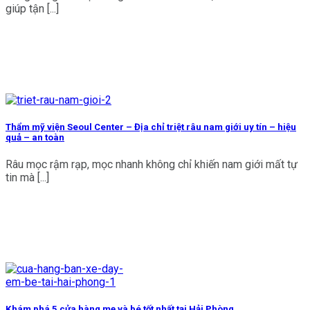
giúp tận [...]
Thẩm mỹ viện Seoul Center – Địa chỉ triệt râu nam giới uy tín – hiệu
quả – an toàn
Râu mọc rậm rạp, mọc nhanh không chỉ khiến nam giới mất tự
tin mà [...]
Khám phá 5 cửa hàng mẹ và bé tốt nhất tại Hải Phòng