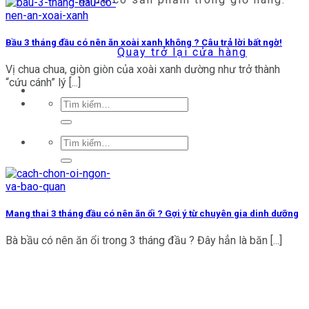
Bầu 3 tháng đầu có nên ăn xoài xanh không ? Câu trả lời bất ngờ!
Quay trở lại cửa hàng
Vị chua chua, giòn giòn của xoài xanh dường như trở thành
“cứu cánh” lý [...]
Tìm
kiếm:
Tìm
kiếm:
Mang thai 3 tháng đầu có nên ăn ổi ? Gợi ý từ chuyên gia dinh dưỡng
Bà bầu có nên ăn ổi trong 3 tháng đầu ? Đây hẳn là băn [...]