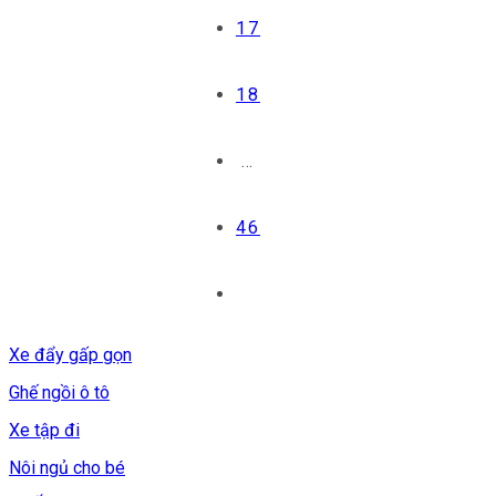
17
18
…
46
Xe đẩy gấp gọn
Ghế ngồi ô tô
Xe tập đi
Nôi ngủ cho bé