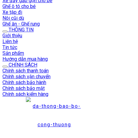
Xe đẩy gấp gọn cho bé
Ghế ô tô cho bé
Xe tập đi
Nôi cũi dù
Ghế ăn - Ghế rung
THÔNG TIN
Giới thiệu
Liên hệ
Tin tức
Sản phẩm
Hướng dẫn mua hàng
CHÍNH SÁCH
Chính sách thanh toán
Chính sách vận chuyển
Chính sách bảo hành
Chính sách bảo mật
Chính sách kiểm hàng