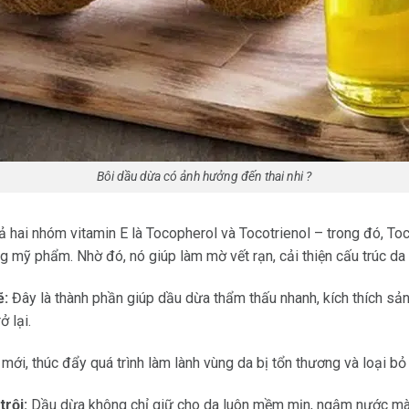
Bôi dầu dừa có ảnh hưởng đến thai nhi ?
hai nhóm vitamin E là Tocopherol và Tocotrienol – trong đó, To
g mỹ phẩm. Nhờ đó, nó giúp làm mờ vết rạn, cải thiện cấu trúc da 
ẽ:
Đây là thành phần giúp dầu dừa thẩm thấu nhanh, kích thích sản 
ở lại.
 mới, thúc đẩy quá trình làm lành vùng da bị tổn thương và loại bỏ
rội:
Dầu dừa không chỉ giữ cho da luôn mềm mịn, ngậm nước mà 