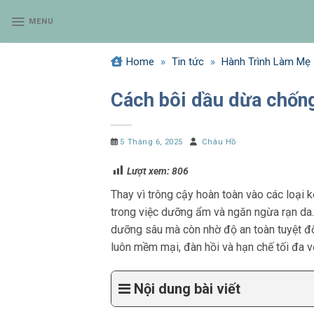
Bỏ
MENU
qua
nội
dung
Home
»
Tin tức
»
Hành Trình Làm Mẹ
Cách bôi dầu dừa chống 
5 Tháng 6, 2025
Châu Hồ
Lượt xem:
806
Thay vì trông cậy hoàn toàn vào các loại k
trong việc dưỡng ẩm và ngăn ngừa rạn da.
dưỡng sâu mà còn nhờ độ an toàn tuyệt đố
luôn mềm mại, đàn hồi và hạn chế tối đa vế
Nội dung bài viết