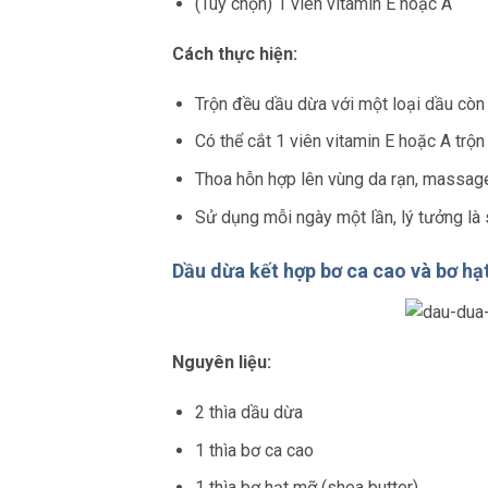
(Tùy chọn) 1 viên vitamin E hoặc A
Cách thực hiện:
Trộn đều dầu dừa với một loại dầu còn lạ
Có thể cắt 1 viên vitamin E hoặc A trộ
Thoa hỗn hợp lên vùng da rạn, massage
Sử dụng mỗi ngày một lần, lý tưởng là 
Dầu dừa kết hợp bơ ca cao và bơ hạ
Nguyên liệu:
2 thìa dầu dừa
1 thìa bơ ca cao
1 thìa bơ hạt mỡ (shea butter)