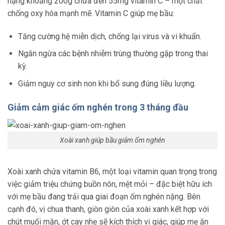
nặng khoảng 200g chứa đến 55mg vitamin C – một chất
chống oxy hóa mạnh mẽ. Vitamin C giúp mẹ bầu:
Tăng cường hệ miễn dịch, chống lại virus và vi khuẩn.
Ngăn ngừa các bệnh nhiễm trùng thường gặp trong thai
kỳ.
Giảm nguy cơ sinh non khi bổ sung đúng liều lượng.
Giảm cảm giác ốm nghén trong 3 tháng đầu
Xoài xanh giúp bầu giảm ốm nghén
Xoài xanh chứa vitamin B6, một loại vitamin quan trọng trong
việc giảm triệu chứng buồn nôn, mệt mỏi – đặc biệt hữu ích
với mẹ bầu đang trải qua giai đoạn ốm nghén nặng. Bên
cạnh đó, vị chua thanh, giòn giòn của xoài xanh kết hợp với
chút muối mặn, ớt cay nhẹ sẽ kích thích vị giác, giúp mẹ ăn