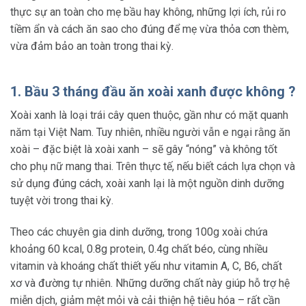
thực sự an toàn cho mẹ bầu hay không, những lợi ích, rủi ro
tiềm ẩn và cách ăn sao cho đúng để mẹ vừa thỏa cơn thèm,
vừa đảm bảo an toàn trong thai kỳ.
1. Bầu 3 tháng đầu ăn xoài xanh được không ?
Xoài xanh là loại trái cây quen thuộc, gần như có mặt quanh
năm tại Việt Nam. Tuy nhiên, nhiều người vẫn e ngại rằng ăn
xoài – đặc biệt là xoài xanh – sẽ gây “nóng” và không tốt
cho phụ nữ mang thai. Trên thực tế, nếu biết cách lựa chọn và
sử dụng đúng cách, xoài xanh lại là một nguồn dinh dưỡng
tuyệt vời trong thai kỳ.
Theo các chuyên gia dinh dưỡng, trong 100g xoài chứa
khoảng 60 kcal, 0.8g protein, 0.4g chất béo, cùng nhiều
vitamin và khoáng chất thiết yếu như vitamin A, C, B6, chất
xơ và đường tự nhiên. Những dưỡng chất này giúp hỗ trợ hệ
miễn dịch, giảm mệt mỏi và cải thiện hệ tiêu hóa – rất cần