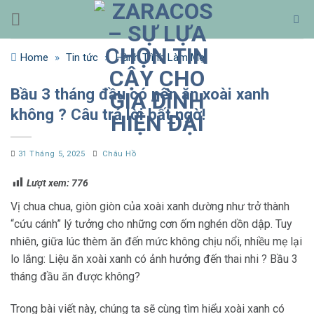
Bỏ
qua
nội
Home
»
Tin tức
»
Hành Trình Làm Mẹ
dung
Bầu 3 tháng đầu có nên ăn xoài xanh
không ? Câu trả lời bất ngờ!
31 Tháng 5, 2025
Châu Hồ
Lượt xem:
776
Vị chua chua, giòn giòn của xoài xanh dường như trở thành
“cứu cánh” lý tưởng cho những cơn ốm nghén dồn dập. Tuy
nhiên, giữa lúc thèm ăn đến mức không chịu nổi, nhiều mẹ lại
lo lắng: Liệu ăn xoài xanh có ảnh hưởng đến thai nhi ? Bầu 3
tháng đầu ăn được không?
Trong bài viết này, chúng ta sẽ cùng tìm hiểu xoài xanh có