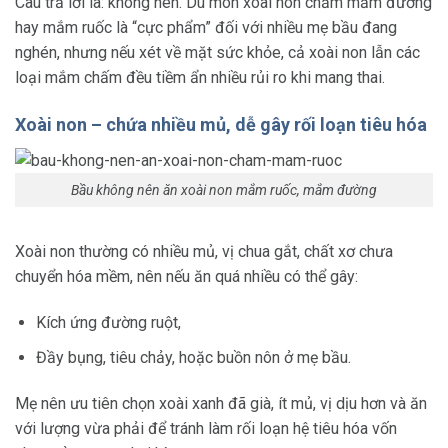
Câu trả lời là: không nên. Dù món xoài non chấm mắm đường
hay mắm ruốc là “cực phẩm” đối với nhiều mẹ bầu đang
nghén, nhưng nếu xét về mặt sức khỏe, cả xoài non lẫn các
loại mắm chấm đều tiềm ẩn nhiều rủi ro khi mang thai.
Xoài non – chứa nhiều mủ, dễ gây rối loạn tiêu hóa
Bầu không nên ăn xoài non mắm ruốc, mắm đường
Xoài non thường có nhiều mủ, vị chua gắt, chất xơ chưa
chuyển hóa mềm, nên nếu ăn quá nhiều có thể gây:
Kích ứng đường ruột,
Đầy bụng, tiêu chảy, hoặc buồn nôn ở mẹ bầu.
Mẹ nên ưu tiên chọn xoài xanh đã già, ít mủ, vị dịu hơn và ăn
với lượng vừa phải để tránh làm rối loạn hệ tiêu hóa vốn