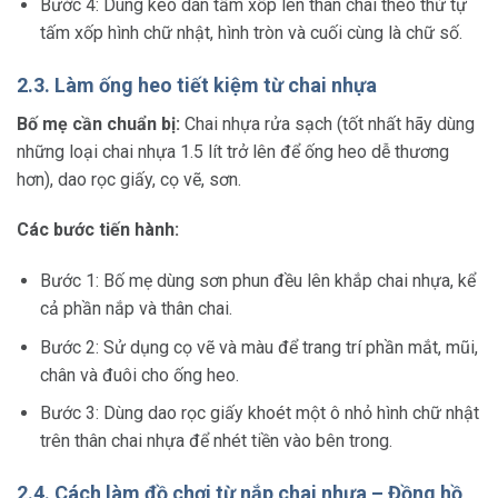
Bước 4: Dùng keo dán tấm xốp lên thân chai theo thứ tự
tấm xốp hình chữ nhật, hình tròn và cuối cùng là chữ số.
2.3. Làm ống heo tiết kiệm từ chai nhựa
Bố mẹ cần chuẩn bị:
Chai nhựa rửa sạch (tốt nhất hãy dùng
những loại chai nhựa 1.5 lít trở lên để ống heo dễ thương
hơn), dao rọc giấy, cọ vẽ, sơn.
Các bước tiến hành:
Bước 1: Bố mẹ dùng sơn phun đều lên khắp chai nhựa, kể
cả phần nắp và thân chai.
Bước 2: Sử dụng cọ vẽ và màu để trang trí phần mắt, mũi,
chân và đuôi cho ống heo.
Bước 3: Dùng dao rọc giấy khoét một ô nhỏ hình chữ nhật
trên thân chai nhựa để nhét tiền vào bên trong.
2.4. Cách làm đồ chơi từ nắp chai nhựa – Đồng hồ