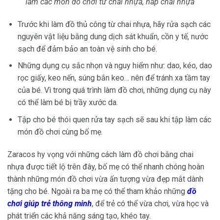
làm các món đồ chơi từ chai nhựa, nắp chai nhựa
Trước khi làm đồ thủ công từ chai nhựa, hãy rửa sạch các
nguyên vật liệu bằng dung dịch sát khuẩn, cồn y tế, nước
sạch để đảm bảo an toàn vệ sinh cho bé.
Những dụng cụ sắc nhọn và nguy hiểm như: dao, kéo, dao
rọc giấy, keo nến, súng bắn keo… nên để tránh xa tầm tay
của bé. Vì trong quá trình làm đồ chơi, những dụng cụ này
có thể làm bé bị trầy xước da.
Tập cho bé thói quen rửa tay sạch sẽ sau khi tập làm các
món đồ chơi cùng bố mẹ.
Zaracos hy vọng với những cách làm đồ chơi bằng chai
nhựa được tiết lộ trên đây, bố mẹ có thể nhanh chóng hoàn
thành những món đồ chơi vừa ấn tượng vừa đẹp mắt dành
tặng cho bé. Ngoài ra ba mẹ có thể tham khảo những
đồ
chơi giúp trẻ thông minh
, để trẻ có thể vừa chơi, vừa học và
phát triển các khả năng sáng tạo, khéo tay.