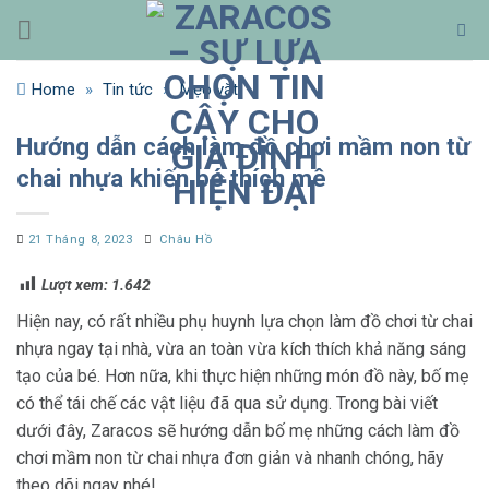
Bỏ
qua
nội
Home
»
Tin tức
»
Mẹo vặt
dung
Hướng dẫn cách làm đồ chơi mầm non từ
chai nhựa khiến bé thích mê
21 Tháng 8, 2023
Châu Hồ
Lượt xem:
1.642
Hiện nay, có rất nhiều phụ huynh lựa chọn làm đồ chơi từ chai
nhựa ngay tại nhà, vừa an toàn vừa kích thích khả năng sáng
tạo của bé. Hơn nữa, khi thực hiện những món đồ này, bố mẹ
có thể tái chế các vật liệu đã qua sử dụng. Trong bài viết
dưới đây, Zaracos sẽ hướng dẫn bố mẹ những cách làm đồ
chơi mầm non từ chai nhựa đơn giản và nhanh chóng, hãy
theo dõi ngay nhé!