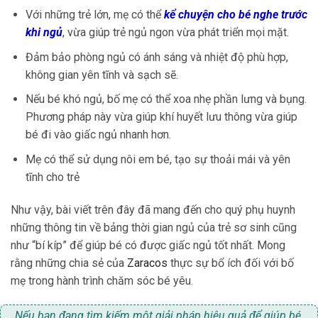
Với những trẻ lớn, mẹ có thể
kể chuyện cho bé nghe trước
khi ngủ
, vừa giúp trẻ ngủ ngon vừa phát triển mọi mặt.
Đảm bảo phòng ngủ có ánh sáng và nhiệt độ phù hợp,
không gian yên tĩnh và sạch sẽ.
Nếu bé khó ngủ, bố mẹ có thể xoa nhẹ phần lưng và bụng.
Phương pháp này vừa giúp khí huyết lưu thông vừa giúp
bé đi vào giấc ngủ nhanh hơn.
Mẹ có thể sử dụng nôi em bé
, tạo sự thoải mái và yên
tĩnh cho trẻ
Như vậy, bài viết trên đây đã mang đến cho quý phụ huynh
những thông tin về bảng thời gian ngủ của trẻ sơ sinh
cũng
như “bí kíp” để giúp bé có được giấc ngủ tốt nhất. Mong
rằng những chia sẻ của
Zaracos
thực sự bổ ích đối với bố
mẹ trong hành trình chăm sóc bé yêu.
Nếu bạn đang tìm kiếm một giải pháp hiệu quả để giúp bé