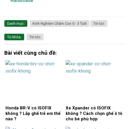
Handmade
Danh mục:
Kinh Nghiệm Chăm Con 0 - 3 Tuổi
Tin tức
Từ khóa:
Tin tức
Bài viết cùng chủ đề:
Honda BR-V có ISOFIX
Xe Xpander có ISOFIX
không ? Lắp ghế trẻ em thế
không ? Cách chọn ghế ô tô
nào ?
cho bé phù hợp