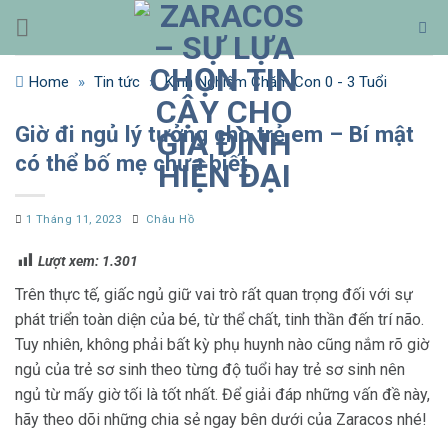
Bỏ
qua
nội
Home
»
Tin tức
»
Kinh Nghiệm Chăm Con 0 - 3 Tuổi
dung
Giờ đi ngủ lý tưởng cho trẻ em – Bí mật
có thể bố mẹ chưa biết
1 Tháng 11, 2023
Châu Hồ
Lượt xem:
1.301
Trên thực tế, giấc ngủ giữ vai trò rất quan trọng đối với sự
phát triển toàn diện của bé, từ thể chất, tinh thần đến trí não.
Tuy nhiên, không phải bất kỳ phụ huynh nào cũng nắm rõ giờ
ngủ của trẻ sơ sinh
theo từng độ tuổi hay trẻ sơ sinh nên
ngủ từ mấy giờ tối là tốt nhất. Để giải đáp những vấn đề này,
hãy theo dõi những chia sẻ ngay bên dưới của Zaracos nhé!