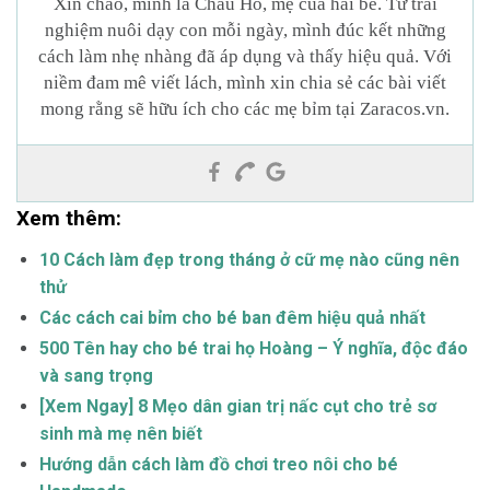
Xin chào, mình là Châu Hồ, mẹ của hai bé. Từ trải
nghiệm nuôi dạy con mỗi ngày, mình đúc kết những
cách làm nhẹ nhàng đã áp dụng và thấy hiệu quả. Với
niềm đam mê viết lách, mình xin chia sẻ các bài viết
mong rằng sẽ hữu ích cho các mẹ bỉm tại Zaracos.vn.
Xem thêm:
10 Cách làm đẹp trong tháng ở cữ mẹ nào cũng nên
thử
Các cách cai bỉm cho bé ban đêm hiệu quả nhất
500 Tên hay cho bé trai họ Hoàng – Ý nghĩa, độc đáo
và sang trọng
[Xem Ngay] 8 Mẹo dân gian trị nấc cụt cho trẻ sơ
sinh mà mẹ nên biết
Hướng dẫn cách làm đồ chơi treo nôi cho bé