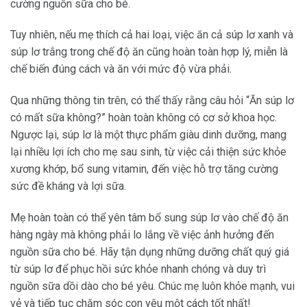
cường nguồn sữa cho bé.
Tuy nhiên, nếu mẹ thích cả hai loại, việc ăn cả súp lơ xanh và
súp lơ trắng trong chế độ ăn cũng hoàn toàn hợp lý, miễn là
chế biến đúng cách và ăn với mức độ vừa phải.
Qua những thông tin trên, có thể thấy rằng câu hỏi “Ăn súp lơ
có mất sữa không?” hoàn toàn không có cơ sở khoa học.
Ngược lại, súp lơ là một thực phẩm giàu dinh dưỡng, mang
lại nhiều lợi ích cho mẹ sau sinh, từ việc cải thiện sức khỏe
xương khớp, bổ sung vitamin, đến việc hỗ trợ tăng cường
sức đề kháng và lợi sữa.
Mẹ hoàn toàn có thể yên tâm bổ sung súp lơ vào chế độ ăn
hàng ngày mà không phải lo lắng về việc ảnh hưởng đến
nguồn sữa cho bé. Hãy tận dụng những dưỡng chất quý giá
từ súp lơ để phục hồi sức khỏe nhanh chóng và duy trì
nguồn sữa dồi dào cho bé yêu. Chúc mẹ luôn khỏe mạnh, vui
vẻ và tiếp tục chăm sóc con yêu một cách tốt nhất!