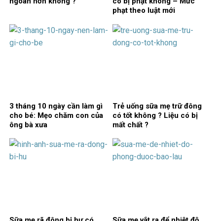
ngoan hơn không ?
có bị phạt không – Mức
phạt theo luật mới
3 tháng 10 ngày cần làm gì
Trẻ uống sữa mẹ trữ đông
cho bé: Mẹo chăm con của
có tốt không ? Liệu có bị
ông bà xưa
mất chất ?
Sữa mẹ rã đông bị hư có
Sữa mẹ vắt ra để nhiệt độ