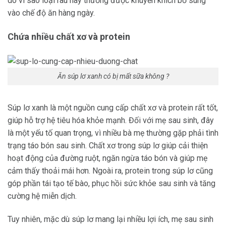
do vì sao loại rau này thường được khuyến khích bổ sung
vào chế độ ăn hàng ngày.
Chứa nhiều chất xơ và protein
Ăn súp lơ xanh có bị mất sữa không ?
Súp lơ xanh là một nguồn cung cấp chất xơ và protein rất tốt,
giúp hỗ trợ hệ tiêu hóa khỏe mạnh. Đối với mẹ sau sinh, đây
là một yếu tố quan trọng, vì nhiều bà mẹ thường gặp phải tình
trạng táo bón sau sinh. Chất xơ trong súp lơ giúp cải thiện
hoạt động của đường ruột, ngăn ngừa táo bón và giúp mẹ
cảm thấy thoải mái hơn. Ngoài ra, protein trong súp lơ cũng
góp phần tái tạo tế bào, phục hồi sức khỏe sau sinh và tăng
cường hệ miễn dịch.
Tuy nhiên, mặc dù súp lơ mang lại nhiều lợi ích, mẹ sau sinh