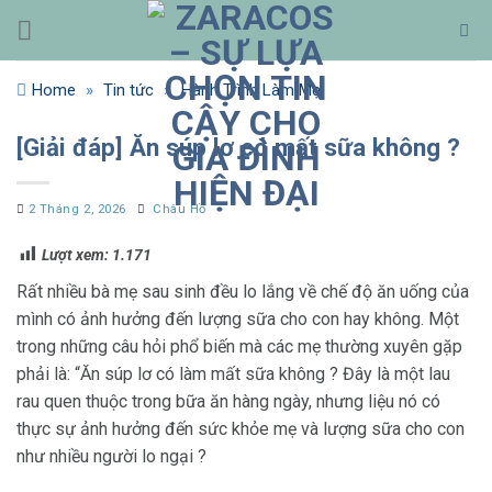
Bỏ
qua
nội
Home
»
Tin tức
»
Hành Trình Làm Mẹ
dung
[Giải đáp] Ăn súp lơ có mất sữa không ?
2 Tháng 2, 2026
Châu Hồ
Lượt xem:
1.171
Rất nhiều bà mẹ sau sinh đều lo lắng về chế độ ăn uống của
mình có ảnh hưởng đến lượng sữa cho con hay không. Một
trong những câu hỏi phổ biến mà các mẹ thường xuyên gặp
phải là: “Ăn súp lơ có làm mất sữa không ? Đây là một lau
rau quen thuộc trong bữa ăn hàng ngày, nhưng liệu nó có
thực sự ảnh hưởng đến sức khỏe mẹ và lượng sữa cho con
như nhiều người lo ngại ?