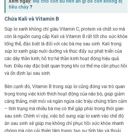
Xem ngay:
Mẹ cho con bú nên an gì để con không bị
tiêu chảy
?
Chứa Kali và Vitamin B
Súp lơ xanh không chỉ giàu Vitamin C, protein và chất xơ mà
còn là nguồn cung cấp Kali và Vitamin B rất tốt cho sức khỏe
tổng thể, đặc biệt là đối với các bà mẹ sau sinh. Kali trong
súp lơ xanh giúp nuôi dưỡng và thúc đẩy sự phát triển của
các dây thần kinh, hỗ trợ hệ thần kinh hoạt động hiệu quả
hơn. Điều này đặc biệt quan trọng khi cơ thể mẹ cần phục hồi
và ổn định lại sau sinh.
Bên cạnh đó, Vitamin B trong súp lơ cũng đóng vai trò quan
trọng trong việc kích thích hoạt động của não bộ, giúp giảm
căng thẳng, mệt mỏi và ngăn ngừa các triệu chứng trầm cảm
– tình trạng mà nhiều bà mẹ có thể gặp phải trong thời gian
sau sinh. Chính vì vậy, việc bổ sung súp lơ xanh vào chế độ
ăn sau sinh sẽ giúp mẹ không chỉ phục hồi sức khỏe nhanh
chóng mà còn cải thiện tâm trạng, tạo sự tỉnh táo và thoải