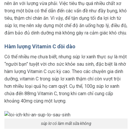
nên ăn với lượng vừa phải. Việc tiêu thụ quá nhiều chất xơ
trong một bữa có thể dẫn đến các vấn đề như đầy bụng, khó
tiêu, thậm chí chán ăn. Vì vậy, để tận dụng tối đa lợi ích từ
súp lơ, mẹ nên xây dựng một chế độ ăn uống hợp lý, điều độ,
đảm bảo đủ dinh dưỡng mà không gây ra cảm giác khó chịu.
Hàm lượng Vitamin C dồi dào
Có thể nhiều mẹ chưa biết, nhưng súp lơ xanh thực sự là một
“người bạn” tuyệt vời cho sức khỏe sau sinh, đặc biệt là nhờ
hàm lượng Vitamin C cực kỳ cao. Theo các chuyên gia dinh
dưỡng, vitamin C trong súp lơ xanh thậm chí còn vượt trội
hơn nhiều loại quả họ cam quýt. Cụ thể, 100g súp lơ xanh
chứa đến 88mg Vitamin C, trong khi cam chỉ cung cấp
khoảng 40mg cùng một lượng.
súp lơ có làm mất sữa không