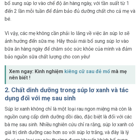
bổ sung súp lơ vào chế độ ăn hàng ngày, với tần suất từ 1
đến 2 lần mỗi tuần để đảm bảo đủ dưỡng chất cho cả mẹ và
bé.
Vì vậy, các mẹ không cần phải lo lắng về việc ăn súp lơ sẽ
ảnh hưởng đến sữa mẹ. Hãy thoải mái bổ sung súp lơ vào
bữa ăn hàng ngày để chăm sóc sức khỏe của mình và đảm
bảo nguồn sữa chất lượng cho con yêu!
Xem ngay: Kinh nghiệm
kiêng cữ sau đẻ mổ
mà mẹ
nên biết !
2. Chất dinh dưỡng trong súp lơ xanh và tác
dụng đối với mẹ sau sinh
Súp lơ xanh không chỉ là một loại rau ngon miệng mà còn là
nguồn cung cấp dinh dưỡng dồi dào, đặc biệt là đối với các
bà mẹ sau sinh. Nhiều nghiên cứu chỉ ra rằng, súp lơ xanh có
giá trị dinh dưỡng cao hơn so với súp lơ trắng, và đây là lý