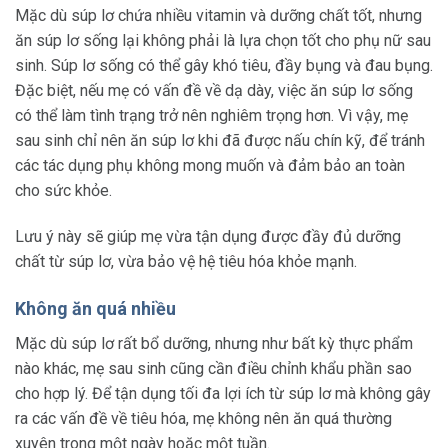
Mặc dù súp lơ chứa nhiều vitamin và dưỡng chất tốt, nhưng
ăn súp lơ sống lại không phải là lựa chọn tốt cho phụ nữ sau
sinh. Súp lơ sống có thể gây khó tiêu, đầy bụng và đau bụng.
Đặc biệt, nếu mẹ có vấn đề về dạ dày, việc ăn súp lơ sống
có thể làm tình trạng trở nên nghiêm trọng hơn. Vì vậy, mẹ
sau sinh chỉ nên ăn súp lơ khi đã được nấu chín kỹ, để tránh
các tác dụng phụ không mong muốn và đảm bảo an toàn
cho sức khỏe.
Lưu ý này sẽ giúp mẹ vừa tận dụng được đầy đủ dưỡng
chất từ súp lơ, vừa bảo vệ hệ tiêu hóa khỏe mạnh.
Không ăn quá nhiều
Mặc dù súp lơ rất bổ dưỡng, nhưng như bất kỳ thực phẩm
nào khác, mẹ sau sinh cũng cần điều chỉnh khẩu phần sao
cho hợp lý. Để tận dụng tối đa lợi ích từ súp lơ mà không gây
ra các vấn đề về tiêu hóa, mẹ không nên ăn quá thường
xuyên trong một ngày hoặc một tuần.