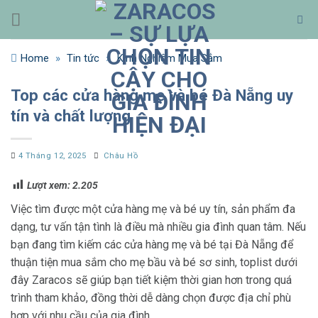
Bỏ
qua
nội
Home
»
Tin tức
»
Kinh Nghiệm Mua Sắm
dung
Top các cửa hàng mẹ và bé Đà Nẵng uy
tín và chất lượng
4 Tháng 12, 2025
Châu Hồ
Lượt xem:
2.205
Việc tìm được một cửa hàng mẹ và bé uy tín, sản phẩm đa
dạng, tư vấn tận tình là điều mà nhiều gia đình quan tâm. Nếu
bạn đang tìm kiếm các cửa hàng mẹ và bé tại Đà Nẵng để
thuận tiện mua sắm cho mẹ bầu và bé sơ sinh, toplist dưới
đây Zaracos sẽ giúp bạn tiết kiệm thời gian hơn trong quá
trình tham khảo, đồng thời dễ dàng chọn được địa chỉ phù
hợp với nhu cầu của gia đình.