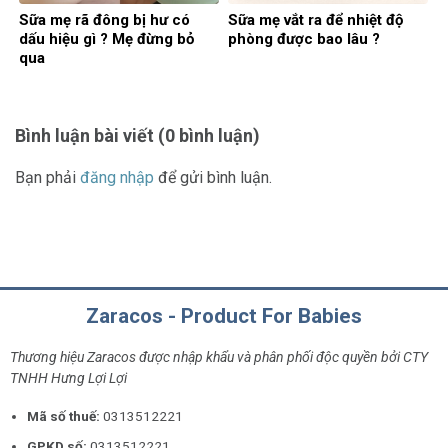
Sữa mẹ rã đông bị hư có
Sữa mẹ vắt ra để nhiệt độ
dấu hiệu gì ? Mẹ đừng bỏ
phòng được bao lâu ?
qua
Bình luận bài viết (0 bình luận)
Bạn phải
đăng nhập
để gửi bình luận.
Zaracos - Product For Babies
Thương hiệu Zaracos được nhập khẩu và phân phối độc quyền bởi CTY
TNHH Hưng Lợi Lợi
Mã số thuế:
0313512221
GPKD số:
0313512221