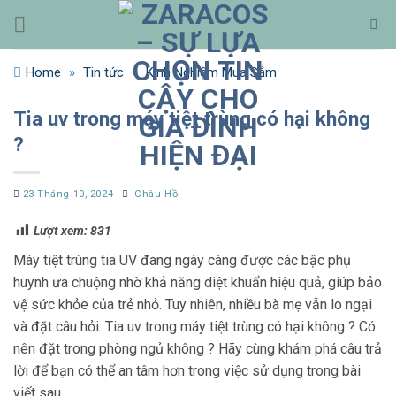
Bỏ
qua
nội
Home
»
Tin tức
»
Kinh Nghiệm Mua Sắm
dung
Tia uv trong máy tiệt trùng có hại không
?
23 Tháng 10, 2024
Châu Hồ
Lượt xem:
831
Máy tiệt trùng tia UV đang ngày càng được các bậc phụ
huynh ưa chuộng nhờ khả năng diệt khuẩn hiệu quả, giúp bảo
vệ sức khỏe của trẻ nhỏ. Tuy nhiên, nhiều bà mẹ vẫn lo ngại
và đặt câu hỏi: Tia uv trong máy tiệt trùng có hại không ? Có
nên đặt trong phòng ngủ không ? Hãy cùng khám phá câu trả
lời để bạn có thể an tâm hơn trong việc sử dụng trong bài
viết sau.