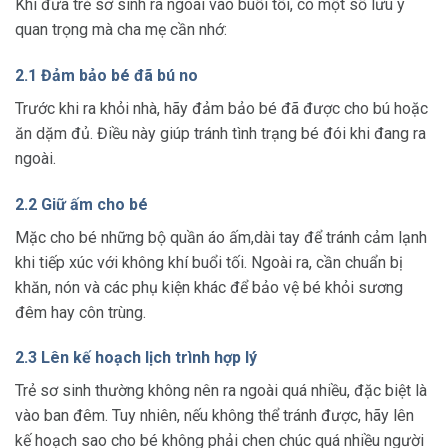
Khi đưa trẻ sơ sinh ra ngoài vào buổi tối, có một số lưu ý
quan trọng mà cha mẹ cần nhớ:
2.1 Đảm bảo bé đã bú no
Trước khi ra khỏi nhà, hãy đảm bảo bé đã được cho bú hoặc
ăn dặm đủ. Điều này giúp tránh tình trạng bé đói khi đang ra
ngoài.
2.2 Giữ ấm cho bé
Mặc cho bé những bộ quần áo ấm,dài tay để tránh cảm lạnh
khi tiếp xúc với không khí buổi tối. Ngoài ra, cần chuẩn bị
khăn, nón và các phụ kiện khác để bảo vệ bé khỏi sương
đêm hay côn trùng.
2.3 Lên kế hoạch lịch trình hợp lý
Trẻ sơ sinh thường không nên ra ngoài quá nhiều, đặc biệt là
vào ban đêm. Tuy nhiên, nếu không thể tránh được, hãy lên
kế hoạch sao cho bé không phải chen chúc quá nhiều người