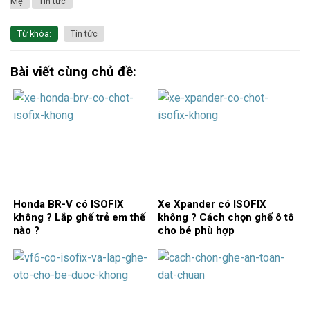
Mẹ
Tin tức
Từ khóa:
Tin tức
Bài viết cùng chủ đề:
Honda BR-V có ISOFIX
Xe Xpander có ISOFIX
không ? Lắp ghế trẻ em thế
không ? Cách chọn ghế ô tô
nào ?
cho bé phù hợp