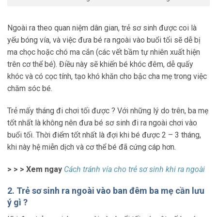
Ngoài ra theo quan niệm dân gian, trẻ sơ sinh được coi là
yếu bóng vía, và việc đưa bé ra ngoài vào buổi tối sẽ dễ bị
ma chọc hoặc chó ma cắn (các vết bầm tự nhiên xuất hiện
trên cơ thể bé). Điều này sẽ khiến bé khóc đêm, dễ quấy
khóc và có cọc tính, tạo khó khăn cho bậc cha mẹ trong việc
chăm sóc bé.
Trẻ mấy tháng đi chơi tối được ? Với những lý do trên, ba mẹ
tốt nhất là không nên đưa bé sơ sinh đi ra ngoài chơi vào
buổi tối. Thời điểm tốt nhất là đợi khi bé được 2 – 3 tháng,
khi này hệ miễn dịch và cơ thể bé đã cứng cáp hơn.
> > > Xem ngay
Cách tránh vía cho trẻ sơ sinh khi ra ngoài
2. Trẻ sơ sinh ra ngoài vào ban đêm ba mẹ cần lưu
ý gì ?