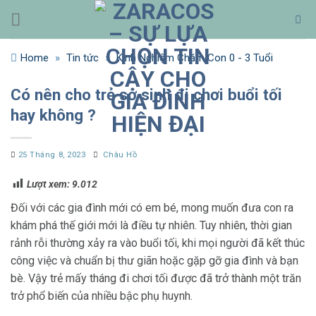
Bỏ
qua
nội
Home
»
Tin tức
»
Kinh Nghiệm Chăm Con 0 - 3 Tuổi
dung
Có nên cho trẻ sơ sinh đi chơi buổi tối
hay không ?
25 Tháng 8, 2023
Châu Hồ
Lượt xem:
9.012
Đối với các gia đình mới có em bé, mong muốn đưa con ra
khám phá thế giới mới là điều tự nhiên. Tuy nhiên, thời gian
rảnh rỗi thường xảy ra vào buổi tối, khi mọi người đã kết thúc
công việc và chuẩn bị thư giãn hoặc gặp gỡ gia đình và bạn
bè. Vậy trẻ mấy tháng đi chơi tối được đã trở thành một trăn
trở phổ biến của nhiều bậc phụ huynh.